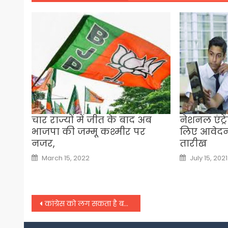
चार राज्यों में जीत के बाद अब
नेशनल एंट्रें
भाजपा की जम्मू कश्मीर पर
लिए आवेद
नजर,
तारीख
Posted
Posted
March 15, 2022
July 15, 2021
on
on
Post
कांग्रेस को लग सकता है बड़ा झटका, सुनील जाखड़ पार्टी को कह सकते हैं अलविदा
navigation