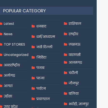
POPULAR CATEGORY
Latest
राशिफल
धनबाद
News
राष्ट्रीय
धर्म/आध्यात्म
TOP STORIES
लखनऊ
नयी दिल्ली
Uncategorized
वाराणसी
निविदा
आज़मगढ़
अन्तर्राष्ट्रीय
पंजाब
चंदौली
अलीगढ़
पटना
जौनपुर
आगरा
पर्यटन
बलिया
उड़ीसा
प्रयागराज
भदोही, ज्ञानपुर
उत्तर प्रदेश