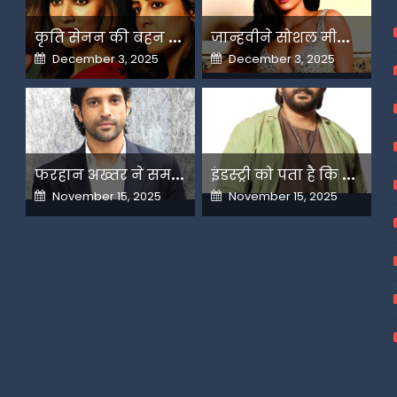
क
ृति सेनन की बहन नूपुर अगले महीने करेंगी डेस्टिनेशन मैरिज
ज
ान्हवीने सोशल मीडियापर उठाये सवाल
Posted
Posted
December 3, 2025
December 3, 2025
on
on
फ
रहान अख्तर ने समझाया देशभक्ति और अंधभक्ति का फर्क
इ
ंडस्ट्री को पता है कि मैं कहीं नहीं जाने वाला-अरशद वारसी
Posted
Posted
November 15, 2025
November 15, 2025
on
on