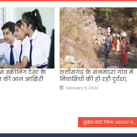
स स्क्रीनिंग टेस्ट के
छत्तीसगढ़ के सनमंदरा गांव में
न की आज आखिरी
निवासियों की हो रही ‌दुर्दशा,
Posted
February 5, 2022
on
सुप्रीम कोर्ट जिला अदालत नहीं जहां आप आदेशों से खेल सकते हैं’,