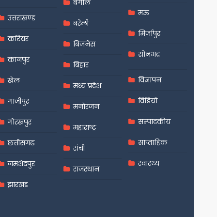
बंगाल
मऊ
उत्तराखण्ड
बरेली
मिर्जापुर
करियर
बिजनेस
सोनभद्र
कानपुर
बिहार
विज्ञापन
खेल
मध्य प्रदेश
विडियो
गाजीपुर
मनोरंजन
सम्पादकीय
गोरखपुर
महाराष्ट्र
साप्ताहिक
छत्तीसगढ़
रांची
स्वास्थ्य
जमशेदपुर
राजस्थान
झारखंड