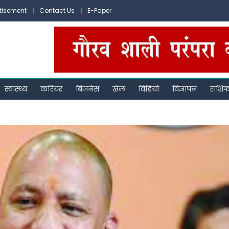
tisement
Contact Us
E-Paper
स्वास्थ्य
करियर
बिजनेस
खेल
विडियो
विज्ञापन
राशि