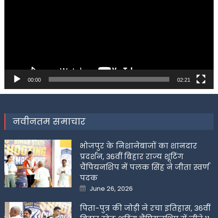
00:00
02:21
नवीनतम समाचार
भोजपुर के निशानेबाजों का शानदार
प्रदर्शन, 36वीं बिहार राज्य शूटिंग
चैंपियनशिप में पलक सिंह ने जीता स्वर्ण
पदक
Posted
June 26, 2026
on
पिता-पुत्र की जोड़ी ने रचा इतिहास, 36वीं