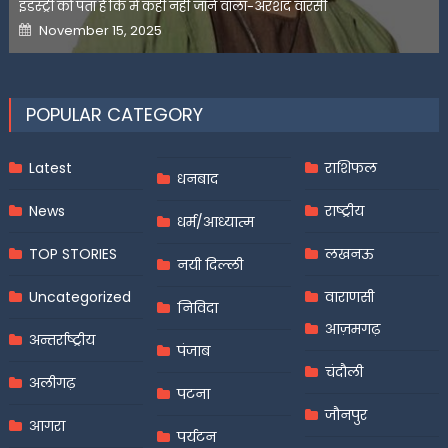
इंडस्ट्री को पता है कि मैं कहीं नहीं जाने वाला-अरशद वारसी
Posted
November 15, 2025
on
POPULAR CATEGORY
Latest
राशिफल
धनबाद
News
राष्ट्रीय
धर्म/आध्यात्म
TOP STORIES
लखनऊ
नयी दिल्ली
Uncategorized
वाराणसी
निविदा
आज़मगढ़
अन्तर्राष्ट्रीय
पंजाब
चंदौली
अलीगढ़
पटना
जौनपुर
आगरा
पर्यटन