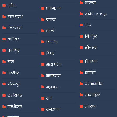
बलिया
उड़ीसा
प्रयागराज
भदोही, ज्ञानपुर
उत्तर प्रदेश
बंगाल
मऊ
उत्तराखण्ड
बरेली
मिर्जापुर
करियर
बिजनेस
सोनभद्र
कानपुर
बिहार
विज्ञापन
खेल
मध्य प्रदेश
विडियो
गाजीपुर
मनोरंजन
सम्पादकीय
गोरखपुर
महाराष्ट्र
साप्ताहिक
छत्तीसगढ़
रांची
स्वास्थ्य
जमशेदपुर
राजस्थान