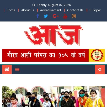
Skip
Friday, August 07, 2026
to
Home
About Us
Advertisement
Contact Us
E-Paper
content