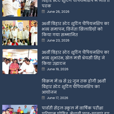
बिहार स्टेट शूटिंग चैंपियनशिप में जीते 11
पदक
Posted
June 26, 2026
on
36वीं बिहार स्टेट शूटिंग चैंपियनशिप का
भव्य समापन, विजेता खिलाडिय़ों को
किया गया सम्मानित
Posted
June 23, 2026
on
36वीं बिहार स्टेट शूटिंग चैंपियनशिप का
भव्य शुभारंभ, खेल मंत्री श्रेयसी सिंह ने
किया उद्घाटन
Posted
June 19, 2026
on
बिक्रम में 19 से 22 जून तक होगी 36वीं
बिहार स्टेट शूटिंग चैंपियनशिप का
आयोजन
Posted
June 17, 2026
on
पार्वती सेंट्रल स्कूल में वार्षिक परीक्षा
परिणाम घोषित, मेधावी छात्र-छात्राएं हुए