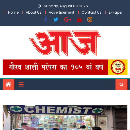
Skip
Sunday, August 09, 2026
to
Home
About Us
Advertisement
Contact Us
E-Paper
content