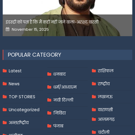
इंडस्ट्री को पता है कि मैं कहीं नहीं जाने वाला-अरशद वारसी
Posted
November 15, 2025
on
POPULAR CATEGORY
Latest
राशिफल
धनबाद
News
राष्ट्रीय
धर्म/आध्यात्म
TOP STORIES
लखनऊ
नयी दिल्ली
Uncategorized
वाराणसी
निविदा
आज़मगढ़
अन्तर्राष्ट्रीय
पंजाब
चंदौली