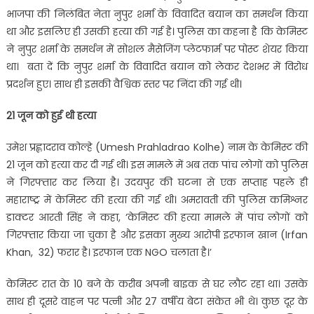
भाजपा की निलंबित नेता नुपुर शर्मा के विवादित बयान का समर्थन किया
था और इसलिए ही उसकी हत्या की गई है। पुलिस का कहना है कि केमिस्ट
ने नुपुर शर्मा के समर्थन में सोशल मैसेजिंग प्लेटफार्म पर पोस्ट शेयर किया
था। बता दें कि नुपुर शर्मा के विवादित बयान को लेकर देशभर में विरोध
प्रदर्शन हुए। साथ ही इसकी वैश्विक स्तर पर निंदा की गई थी।
21 जून को हुई थी हत्या
उमेश प्रह्लादराव कोल्हे (Umesh Prahladrao Kolhe) नाम के केमिस्ट की
21 जून को हत्या कर दी गई थी। इस मामले में अब तक पांच लोगों को पुलिस
ने गिरफ्तार कर लिया है। उदयपुर की घटना से एक सप्ताह पहले ही
महाराष्ट्र में केमिस्ट की हत्या की गई थी। अमरावती की पुलिस कमिश्नर
डाक्टर आरती सिंह ने कहा, ‘केमिस्ट की हत्या मामले में पांच लोगों को
गिरफ्तार किया जा चुका है और इसका मुख्य आरोपी इरफान खान (Irfan
Khan, 32) फरार है। इरफान एक NGO चलाता है।’
केमिस्ट रात के 10 बजे के करीब अपनी बाइक से घर लौट रहा था। उसके
साथ ही दूसरे वाहन पर पत्नी और 27 वर्षीय बेटा संकेत भी थे। कुछ दूर के