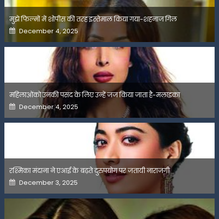
मुझे फिल्मों में शोपीस की तरह इस्तेमाल किया गया-शहनाज गिल
Posted
December 4, 2025
on
महिलाओंको उनकी पसंद के लिए उन्हें जज किया जाता है-मलाइका
Posted
December 4, 2025
on
रश्मिका मंदाना ने एआई के बढ़ते दुरुपयोग पर जतायी नाराजगी
Posted
December 3, 2025
on