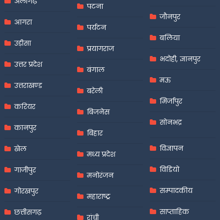
अलीगढ़
पटना
जौनपुर
आगरा
पर्यटन
बलिया
उड़ीसा
प्रयागराज
भदोही, ज्ञानपुर
उत्तर प्रदेश
बंगाल
मऊ
उत्तराखण्ड
बरेली
मिर्जापुर
करियर
बिजनेस
सोनभद्र
कानपुर
बिहार
विज्ञापन
खेल
मध्य प्रदेश
विडियो
गाजीपुर
मनोरंजन
सम्पादकीय
गोरखपुर
महाराष्ट्र
साप्ताहिक
छत्तीसगढ़
रांची