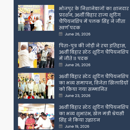
भोजपुर के निशानेबाजों का शानदार
प्रदर्शन, 36वीं बिहार राज्य शूटिंग
चैंपियनशिप में पलक सिंह ने जीता
स्वर्ण पदक
Posted
June 26, 2026
on
पिता-पुत्र की जोड़ी ने रचा इतिहास,
36वीं बिहार स्टेट शूटिंग चैंपियनशिप
में जीते 11 पदक
Posted
June 26, 2026
on
36वीं बिहार स्टेट शूटिंग चैंपियनशिप
का भव्य समापन, विजेता खिलाडिय़ों
को किया गया सम्मानित
Posted
June 23, 2026
on
36वीं बिहार स्टेट शूटिंग चैंपियनशिप
का भव्य शुभारंभ, खेल मंत्री श्रेयसी
सिंह ने किया उद्घाटन
Posted
June 19, 2026
on