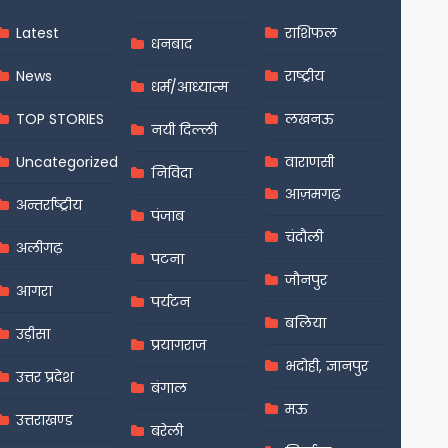
Latest
राशिफल
धनबाद
News
राष्ट्रीय
धर्म/आध्यात्म
TOP STORIES
लखनऊ
नयी दिल्ली
Uncategorized
वाराणसी
निविदा
आज़मगढ़
अन्तर्राष्ट्रीय
पंजाब
चंदौली
अलीगढ़
पटना
जौनपुर
आगरा
पर्यटन
बलिया
उड़ीसा
प्रयागराज
भदोही, ज्ञानपुर
उत्तर प्रदेश
बंगाल
मऊ
उत्तराखण्ड
बरेली