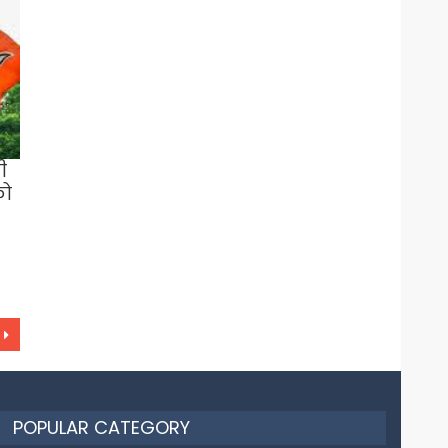
ी
को
POPULAR CATEGORY