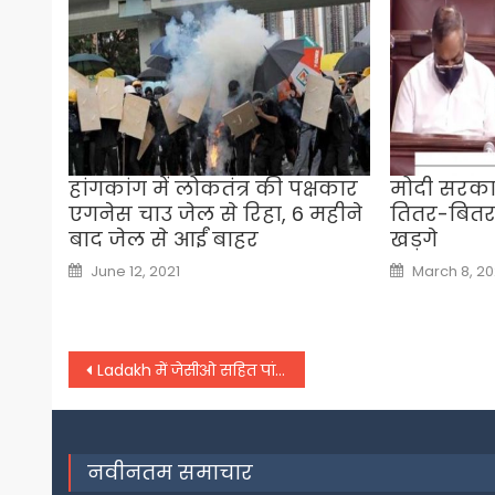
हांगकांग में लोकतंत्र की पक्षकार
मोदी सरकार
एगनेस चाउ जेल से रिहा, 6 महीने
तितर-बितर 
बाद जेल से आईं बाहर
खड़गे
Posted
Posted
June 12, 2021
March 8, 20
on
on
Post
Ladakh में जेसीओ सहित पांच जवान बलिदान, टैंक अभ्यास के दौरान बड़ा हादसा
navigation
नवीनतम समाचार