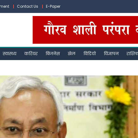
ement
Contact Us
E-Paper
स्वास्थ्य
करियर
बिजनेस
खेल
विडियो
विज्ञापन
राशि