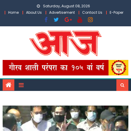
Skip
Saturday, August 08, 2026
to
Home
About Us
Advertisement
Contact Us
E-Paper
content