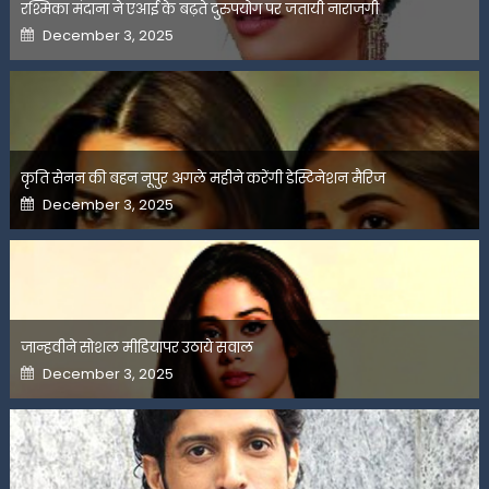
रश्मिका मंदाना ने एआई के बढ़ते दुरुपयोग पर जतायी नाराजगी
Posted
December 3, 2025
on
कृति सेनन की बहन नूपुर अगले महीने करेंगी डेस्टिनेशन मैरिज
Posted
December 3, 2025
on
जान्हवीने सोशल मीडियापर उठाये सवाल
Posted
December 3, 2025
on