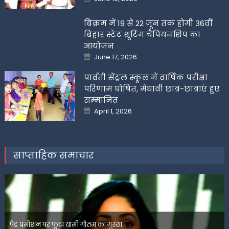
on
बिक्रम में 19 से 22 जून तक होगी 36वीं
बिहार स्टेट शूटिंग चैंपियनशिप का
आयोजन
Posted
June 17, 2026
on
पार्वती सेंट्रल स्कूल में वार्षिक परीक्षा
परिणाम घोषित, मेधावी छात्र-छात्राएं हुए
सम्मानित
Posted
April 1, 2026
on
साप्ताहिक समाचार
पेड प्रमोशन पर फूटा यामी गौतम का गुस्सा