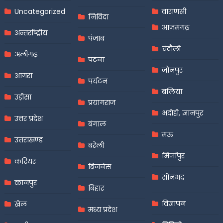
Uncategorized
वाराणसी
निविदा
आज़मगढ़
अन्तर्राष्ट्रीय
पंजाब
चंदौली
अलीगढ़
पटना
जौनपुर
आगरा
पर्यटन
बलिया
उड़ीसा
प्रयागराज
भदोही, ज्ञानपुर
उत्तर प्रदेश
बंगाल
मऊ
उत्तराखण्ड
बरेली
मिर्जापुर
करियर
बिजनेस
सोनभद्र
कानपुर
बिहार
विज्ञापन
खेल
मध्य प्रदेश