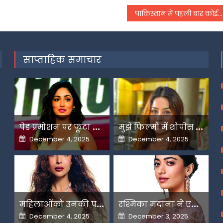
पाकिस्तान में पहली बार कोई हिंदू बना लेफ्टिनेंट कर्नल,
साप्ताहिक समाचार
प
ेड प्रमोशन पर फूटा यामी गौतम का गुस्सा
म
ुझे फिल्मों में शोपीस की तरह इस्तेमाल किया गया-शहनाज गिल
Posted
Posted
December 4, 2025
December 4, 2025
on
on
म
हिलाओंको उनकी पसंद के लिए उन्हें जज किया जाता है-मलाइका
र
श्मिका मंदाना ने एआई के बढ़ते दुरुपयोग पर जतायी नाराजगी
Posted
Posted
December 4, 2025
December 3, 2025
on
on