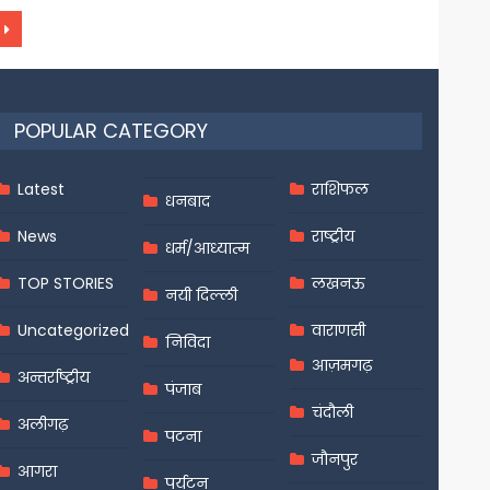
POPULAR CATEGORY
Latest
राशिफल
धनबाद
News
राष्ट्रीय
धर्म/आध्यात्म
TOP STORIES
लखनऊ
नयी दिल्ली
Uncategorized
वाराणसी
निविदा
आज़मगढ़
अन्तर्राष्ट्रीय
पंजाब
चंदौली
अलीगढ़
पटना
जौनपुर
आगरा
पर्यटन