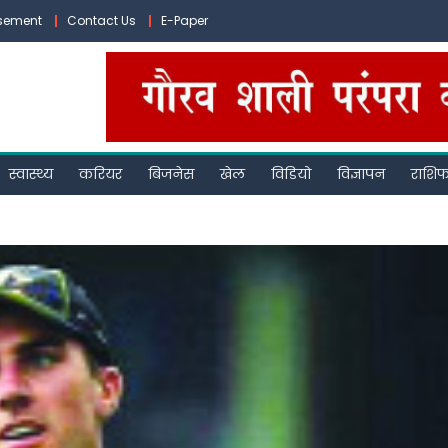
isement
Contact Us
E-Paper
स्वास्थ्य
करियर
बिजनेस
खेल
विडियो
विज्ञापन
राशि