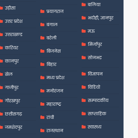
बलिया
उड़ीसा
प्रयागराज
भदोही, ज्ञानपुर
उत्तर प्रदेश
बंगाल
मऊ
उत्तराखण्ड
बरेली
मिर्जापुर
करियर
बिजनेस
सोनभद्र
कानपुर
बिहार
विज्ञापन
खेल
मध्य प्रदेश
विडियो
गाजीपुर
मनोरंजन
सम्पादकीय
गोरखपुर
महाराष्ट्र
साप्ताहिक
छत्तीसगढ़
रांची
स्वास्थ्य
जमशेदपुर
राजस्थान