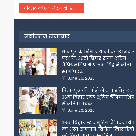
Post
विराट कोहली ने इन दो खिलाड़ियों को आइपीएल का सबसे ट्रांसफारमेटिव प्लेयर बताया
navigation
नवीनतम समाचार
भोजपुर के निशानेबाजों का शानदार
प्रदर्शन, 36वीं बिहार राज्य शूटिंग
चैंपियनशिप में पलक सिंह ने जीता
स्वर्ण पदक
Posted
June 26, 2026
on
पिता-पुत्र की जोड़ी ने रचा इतिहास,
36वीं बिहार स्टेट शूटिंग चैंपियनशिप
में जीते 11 पदक
Posted
June 26, 2026
on
36वीं बिहार स्टेट शूटिंग चैंपियनशिप
का भव्य समापन, विजेता खिलाडिय़ों
को किया गया सम्मानित