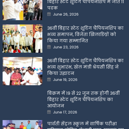
बिहार स्टेट शूटिंग चैंपियनशिप में जीते 11
पदक
Posted
June 26, 2026
on
36वीं बिहार स्टेट शूटिंग चैंपियनशिप का
भव्य समापन, विजेता खिलाडिय़ों को
किया गया सम्मानित
Posted
June 23, 2026
on
36वीं बिहार स्टेट शूटिंग चैंपियनशिप का
भव्य शुभारंभ, खेल मंत्री श्रेयसी सिंह ने
किया उद्घाटन
Posted
June 19, 2026
on
बिक्रम में 19 से 22 जून तक होगी 36वीं
बिहार स्टेट शूटिंग चैंपियनशिप का
आयोजन
Posted
June 17, 2026
on
पार्वती सेंट्रल स्कूल में वार्षिक परीक्षा