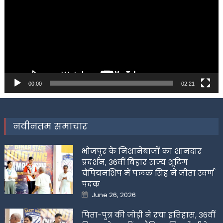
00:00
02:21
नवीनतम समाचार
भोजपुर के निशानेबाजों का शानदार
प्रदर्शन, 36वीं बिहार राज्य शूटिंग
चैंपियनशिप में पलक सिंह ने जीता स्वर्ण
पदक
Posted
June 26, 2026
on
पिता-पुत्र की जोड़ी ने रचा इतिहास, 36वीं