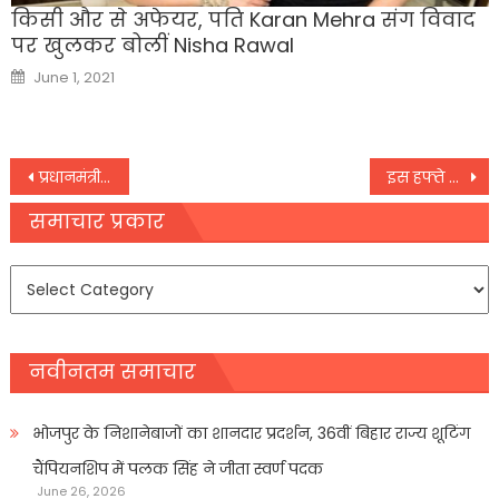
किसी और से अफेयर, पति Karan Mehra संग विवाद
पर खुलकर बोलीं Nisha Rawal
Posted
June 1, 2021
on
Post
प्रधानमंत्री नरेन्द्र मोदी ने किया बायो सीएनजी प्लांट का उद्घाटन
इस हफ्ते Mid और Small Cap शेयरों में लगा सकते हैं दांव
navigation
समाचार प्रकार
समाचार
प्रकार
नवीनतम समाचार
भोजपुर के निशानेबाजों का शानदार प्रदर्शन, 36वीं बिहार राज्य शूटिंग
चैंपियनशिप में पलक सिंह ने जीता स्वर्ण पदक
June 26, 2026