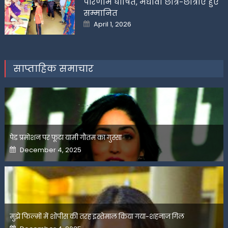
परिणाम घोषित, मेधावी छात्र-छात्राएं हुए
सम्मानित
Posted
April 1, 2026
on
साप्ताहिक समाचार
पेड प्रमोशन पर फूटा यामी गौतम का गुस्सा
Posted
December 4, 2025
on
मुझे फिल्मों में शोपीस की तरह इस्तेमाल किया गया-शहनाज गिल
Posted