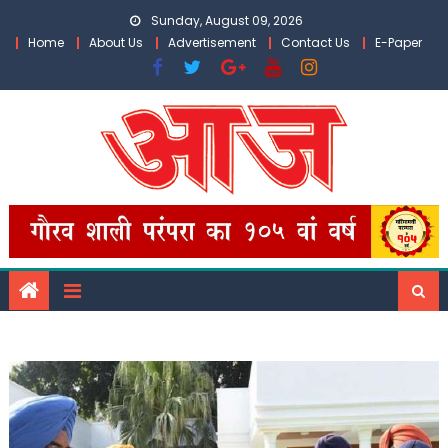
Skip
Sunday, August 09, 2026
to
Home
About Us
Advertisement
Contact Us
E-Paper
content