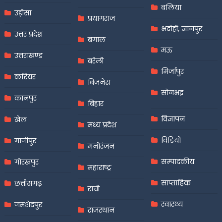
बलिया
उड़ीसा
प्रयागराज
भदोही, ज्ञानपुर
उत्तर प्रदेश
बंगाल
मऊ
उत्तराखण्ड
बरेली
मिर्जापुर
करियर
बिजनेस
सोनभद्र
कानपुर
बिहार
विज्ञापन
खेल
मध्य प्रदेश
विडियो
गाजीपुर
मनोरंजन
सम्पादकीय
गोरखपुर
महाराष्ट्र
साप्ताहिक
छत्तीसगढ़
रांची
स्वास्थ्य
जमशेदपुर
राजस्थान