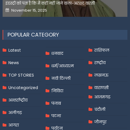
इंडस्ट्री को पता है कि मैं कहीं नहीं जाने वाला-अरशद वारसी
Posted
November 15, 2025
on
POPULAR CATEGORY
Latest
राशिफल
धनबाद
News
राष्ट्रीय
धर्म/आध्यात्म
TOP STORIES
लखनऊ
नयी दिल्ली
Uncategorized
वाराणसी
निविदा
आज़मगढ़
अन्तर्राष्ट्रीय
पंजाब
चंदौली
अलीगढ़
पटना
जौनपुर
आगरा
पर्यटन