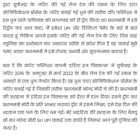
द्वारा यूपीआइ के जरिए की गई लेन देन की रकम के लिए डाटा
सोनिफिकेशन प्रोसेस के जरिए बनाई गई धुन की तारीफ की। पब्लिशर ने
इस धुन वाले ग्राफिक्स को मंगलवार को ही ट्वीट किया था। प्रधानमंत्री ने इसे
रिट्वीट कर आज कहा, ‘मैं हमेशा UPI और डिजिटल पेमेंट के बारे में बात
करता हूं लेकिन आपने इसके जरिए की गई लेन देन के लिए जिस तरह
म्यूजिक का इस्तेमाल कर असरदार तरीके से संदेश दिया है वह वाकई मुझे
पसंद आया।’ प्रधानमंत्री ने इसे रोचक, प्रभावी ओर सूचनात्मक बताया है।
बता दें कि कंटेंट पब्लिशर कंपनी ‘इंडिया इन पिक्सल्स’ ने यूपीआइ के
जरिए 2016 के अक्टूबर से मार्च 2022 के बीच लेन देन की गई रकम के
आंकड़ों से एक धुन जेनरेट किया है। यह धुन ‘डाटा सोनिफिकेशन’ प्रोसेस के
जरिए बनाई गई है जिसकी तारीफ प्रधानमंत्री नरेन्द्र मोदी ने की है। प्रधानमंत्री
की सराहना ने इंडिया इन पिक्सल्स को हैरत में डाल दिया। इसने ट्वीट कर
प्रधानमंत्री मोदी के प्रति आभार जताया। ट्वीट में इसने लिखा, ‘इसे देख दिल की
धड़कन एक पल के लिए थम गई। मेरे आइडिया की सराहना के लिए थैंक्यू
सो मच नरेन्द्र मोदी Sir। UPI वाकई एक क्रांति है जिसपर आज पूरी दुनिया की
नजर है।