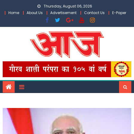
Skip
Thursday, August 06, 2026
to
Home
About Us
Advertisement
Contact Us
E-Paper
content