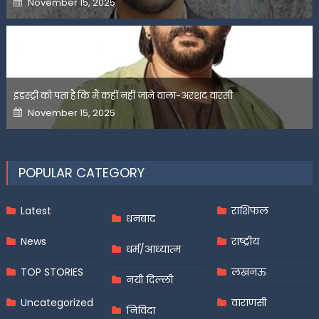
November 15, 2025
on
इंडस्ट्री को पता है कि मैं कहीं नहीं जाने वाला-अरशद वारसी
Posted
November 15, 2025
on
POPULAR CATEGORY
Latest
राशिफल
धनबाद
News
राष्ट्रीय
धर्म/आध्यात्म
TOP STORIES
लखनऊ
नयी दिल्ली
Uncategorized
वाराणसी
निविदा