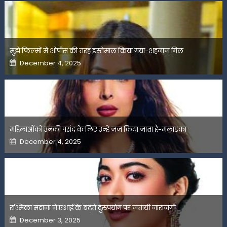
मुझे फिल्मों में शोपीस की तरह इस्तेमाल किया गया-शहनाज गिल
Posted
December 4, 2025
on
महिलाओंको उनकी पसंद के लिए उन्हें जज किया जाता है-मलाइका
Posted
December 4, 2025
on
रश्मिका मंदाना ने एआई के बढ़ते दुरुपयोग पर जतायी नाराजगी
Posted
December 3, 2025
on