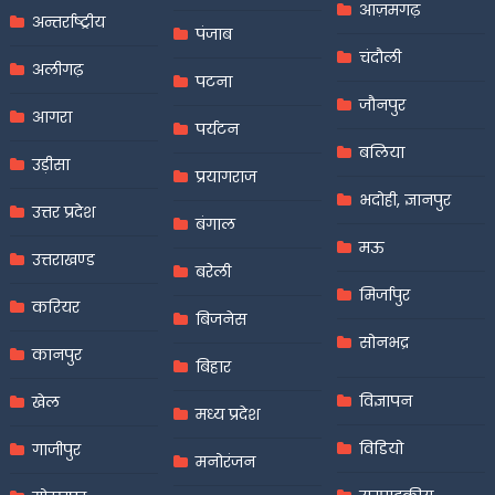
आज़मगढ़
अन्तर्राष्ट्रीय
पंजाब
चंदौली
अलीगढ़
पटना
जौनपुर
आगरा
पर्यटन
बलिया
उड़ीसा
प्रयागराज
भदोही, ज्ञानपुर
उत्तर प्रदेश
बंगाल
मऊ
उत्तराखण्ड
बरेली
मिर्जापुर
करियर
बिजनेस
सोनभद्र
कानपुर
बिहार
विज्ञापन
खेल
मध्य प्रदेश
विडियो
गाजीपुर
मनोरंजन