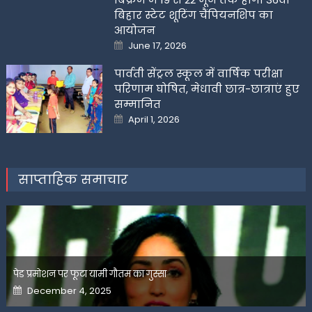
बिहार स्टेट शूटिंग चैंपियनशिप का
आयोजन
Posted
June 17, 2026
on
पार्वती सेंट्रल स्कूल में वार्षिक परीक्षा
परिणाम घोषित, मेधावी छात्र-छात्राएं हुए
सम्मानित
Posted
April 1, 2026
on
साप्ताहिक समाचार
पेड प्रमोशन पर फूटा यामी गौतम का गुस्सा
Posted
December 4, 2025
on