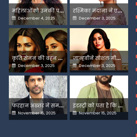
म
हिलाओंको उनकी पसंद के लिए उन्हें जज किया जाता है-मलाइका
र
श्मिका मंदाना ने एआई के बढ़ते दुरुपयोग पर जतायी नाराजगी
Posted
Posted
December 4, 2025
December 3, 2025
on
on
क
ृति सेनन की बहन नूपुर अगले महीने करेंगी डेस्टिनेशन मैरिज
ज
ान्हवीने सोशल मीडियापर उठाये सवाल
Posted
Posted
December 3, 2025
December 3, 2025
on
on
फ
रहान अख्तर ने समझाया देशभक्ति और अंधभक्ति का फर्क
इ
ंडस्ट्री को पता है कि मैं कहीं नहीं जाने वाला-अरशद वारसी
Posted
Posted
November 15, 2025
November 15, 2025
on
on