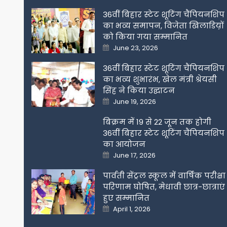
36वीं बिहार स्टेट शूटिंग चैंपियनशिप
का भव्य समापन, विजेता खिलाडिय़ों
को किया गया सम्मानित
Posted
June 23, 2026
on
36वीं बिहार स्टेट शूटिंग चैंपियनशिप
का भव्य शुभारंभ, खेल मंत्री श्रेयसी
सिंह ने किया उद्घाटन
Posted
June 19, 2026
on
बिक्रम में 19 से 22 जून तक होगी
36वीं बिहार स्टेट शूटिंग चैंपियनशिप
का आयोजन
Posted
June 17, 2026
on
पार्वती सेंट्रल स्कूल में वार्षिक परीक्षा
परिणाम घोषित, मेधावी छात्र-छात्राएं
हुए सम्मानित
Posted
April 1, 2026
on