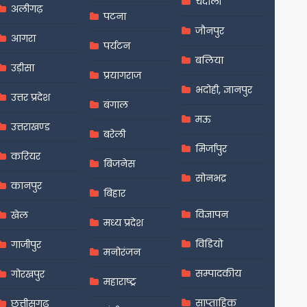
चंदौली
अलीगढ़
पटना
जौनपुर
आगरा
पर्यटन
बलिया
उड़ीसा
प्रयागराज
भदोही, ज्ञानपुर
उत्तर प्रदेश
बंगाल
मऊ
उत्तराखण्ड
बरेली
मिर्जापुर
करियर
बिजनेस
सोनभद्र
कानपुर
बिहार
विज्ञापन
खेल
मध्य प्रदेश
विडियो
गाजीपुर
मनोरंजन
सम्पादकीय
गोरखपुर
महाराष्ट्र
साप्ताहिक
छत्तीसगढ़