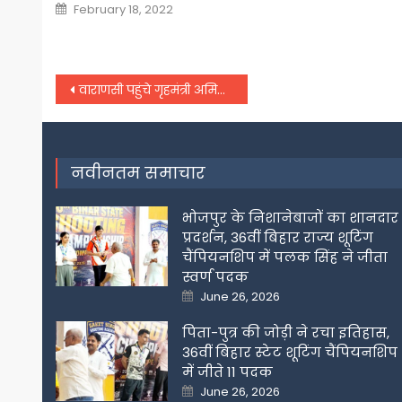
Posted
February 18, 2022
on
Post
वाराणसी पहुंचे गृहमंत्री अमित शाह ने बाबा दरबार में लगाई हाजिरी,
navigation
नवीनतम समाचार
भोजपुर के निशानेबाजों का शानदार
प्रदर्शन, 36वीं बिहार राज्य शूटिंग
चैंपियनशिप में पलक सिंह ने जीता
स्वर्ण पदक
Posted
June 26, 2026
on
पिता-पुत्र की जोड़ी ने रचा इतिहास,
36वीं बिहार स्टेट शूटिंग चैंपियनशिप
में जीते 11 पदक
Posted
June 26, 2026
on