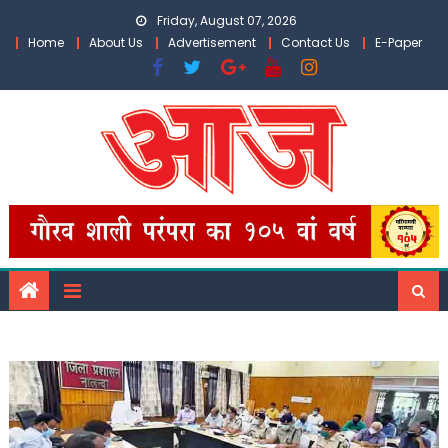
Skip
Friday, August 07, 2026
to
Home
About Us
Advertisement
Contact Us
E-Paper
content