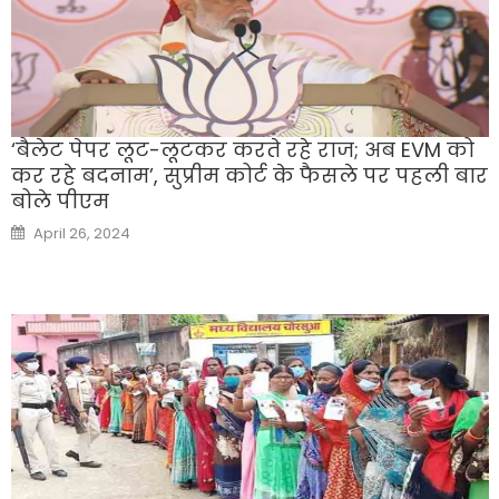
‘बैलेट पेपर लूट-लूटकर करते रहे राज; अब EVM को
कर रहे बदनाम’, सुप्रीम कोर्ट के फैसले पर पहली बार
बोले पीएम
Posted
April 26, 2024
on