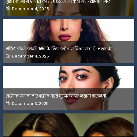
मुझे फिल्मों में शोपीस की तरह इस्तेमाल किया गया-शहनाज गिल
Posted
December 4, 2025
on
महिलाओंको उनकी पसंद के लिए उन्हें जज किया जाता है-मलाइका
Posted
December 4, 2025
on
रश्मिका मंदाना ने एआई के बढ़ते दुरुपयोग पर जतायी नाराजगी
Posted
December 3, 2025
on