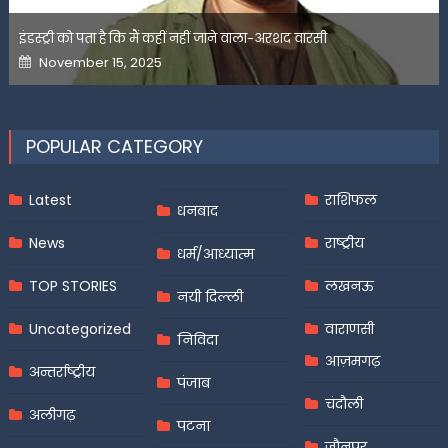
इंडस्ट्री को पता है कि मैं कहीं नहीं जाने वाला-अरशद वारसी
Posted
November 15, 2025
on
POPULAR CATEGORY
Latest
राशिफल
धनबाद
News
राष्ट्रीय
धर्म/आध्यात्म
TOP STORIES
लखनऊ
नयी दिल्ली
Uncategorized
वाराणसी
निविदा
आज़मगढ़
अन्तर्राष्ट्रीय
पंजाब
चंदौली
अलीगढ़
पटना
जौनपुर