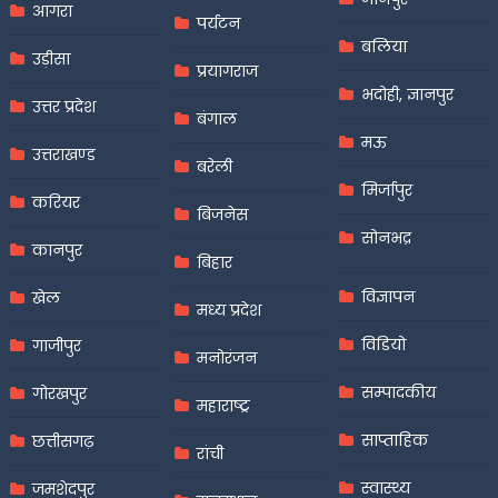
आगरा
पर्यटन
बलिया
उड़ीसा
प्रयागराज
भदोही, ज्ञानपुर
उत्तर प्रदेश
बंगाल
मऊ
उत्तराखण्ड
बरेली
मिर्जापुर
करियर
बिजनेस
सोनभद्र
कानपुर
बिहार
विज्ञापन
खेल
मध्य प्रदेश
विडियो
गाजीपुर
मनोरंजन
सम्पादकीय
गोरखपुर
महाराष्ट्र
साप्ताहिक
छत्तीसगढ़
रांची
स्वास्थ्य
जमशेदपुर