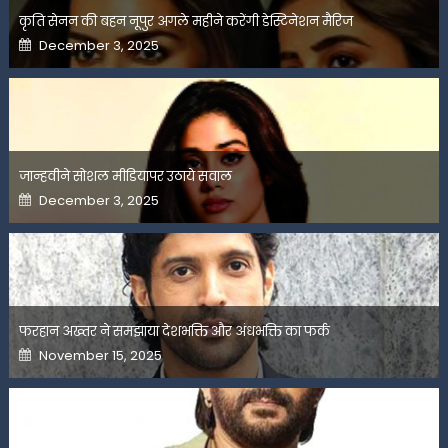
कृति सेनन की बहन नूपुर अगले महीने करेंगी डेस्टिनेशन मैरिज
Posted
December 3, 2025
on
जान्हवीने सोशल मीडियापर उठाये सवाल
Posted
December 3, 2025
on
फरहान अख्तर ने समझाया देशभक्ति और अंधभक्ति का फर्क
Posted
November 15, 2025
on