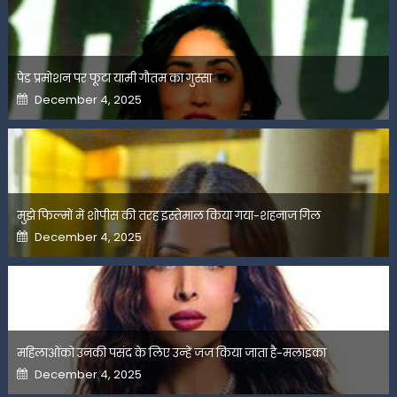
पेड प्रमोशन पर फूटा यामी गौतम का गुस्सा
Posted
December 4, 2025
on
मुझे फिल्मों में शोपीस की तरह इस्तेमाल किया गया-शहनाज गिल
Posted
December 4, 2025
on
महिलाओंको उनकी पसंद के लिए उन्हें जज किया जाता है-मलाइका
Posted
December 4, 2025
on