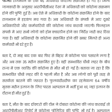
पटना
। राजभवन के एक बड़े अधिकारी कोरोना संक्रमित हो गए हैं। मिली
जानकारी के अनुसार आरटीपीसीआर टेस्ट में अधिकारी को कोरोना संक्रमण
होने की पुष्टि हुई है। अब ऐसे में अधिकारी के कोरोना संक्रमित होने के बाद
राजभवन में हड़कंप मच गया है। अब अधिकारी के संपर्क में आए दूसरे
अधिकारियों और कर्मचारियों की कोरोना जांच करायी जाएगी। फिलहाल
संपर्क में आए सभी लोगों को होम क्वारंटीन होने का निर्देश जारी कर दिया
गया है। वहीं अधिकारी के कोरोना संक्रमित होने की खबर मिलते ही अन्य
कर्मचारी भी डरे हुए हैं।
बता दें, दो माह बाद एक बार फिर से बिहार में कोरोना पांव पसारने लगा है
और अब तक 35 मरीज संक्रमित हुए हैं। वहीं सम्भावित चौथी लहर के बीच
राज्य में एक व्यक्ति की कोरोना से मौत भी हो गई है। बताया जा रहा है कि
सम्भावित चौथी लहर की ये पहली मौत है और अब लोगों को पूरी तरह से
सतर्कता बरतने की जरूरत है। फुलवारीशरीफ का रहनेवाला 64 वर्षीय
मृतक मरीज इलाज के लिए पारस अस्पताल में भर्ती हुआ था, जहां इलाज के
दौरान ही मौत हुई है।
बता दें, मौत के बाद डॉक्टरों की टीम ने दोबारा कोरोना की जांच करवाई तो
आरटीपीसीआर रिपोर्ट में कोरोना पॉजिटिव की पुष्टि भी हुई है। अस्पताल