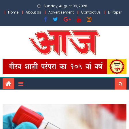
Skip
Sunday, August 09, 2026
to
Home
About Us
Advertisement
Contact Us
E-Paper
content