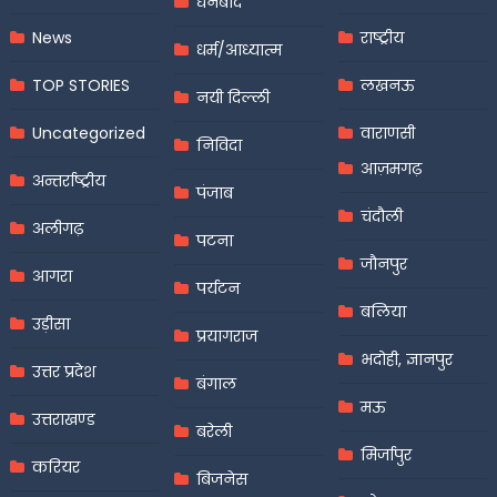
धनबाद
News
राष्ट्रीय
धर्म/आध्यात्म
TOP STORIES
लखनऊ
नयी दिल्ली
Uncategorized
वाराणसी
निविदा
आज़मगढ़
अन्तर्राष्ट्रीय
पंजाब
चंदौली
अलीगढ़
पटना
जौनपुर
आगरा
पर्यटन
बलिया
उड़ीसा
प्रयागराज
भदोही, ज्ञानपुर
उत्तर प्रदेश
बंगाल
मऊ
उत्तराखण्ड
बरेली
मिर्जापुर
करियर
बिजनेस