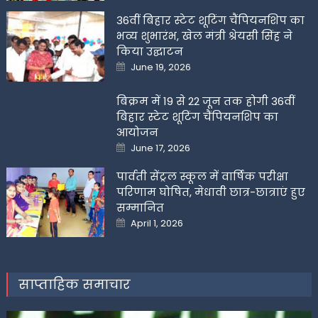
36वीं बिहार स्टेट शूटिंग चैंपियनशिप का
भव्य शुभारंभ, खेल मंत्री श्रेयसी सिंह ने
किया उद्घाटन
Posted
June 19, 2026
on
बिक्रम में 19 से 22 जून तक होगी 36वीं
बिहार स्टेट शूटिंग चैंपियनशिप का
आयोजन
Posted
June 17, 2026
on
पार्वती सेंट्रल स्कूल में वार्षिक परीक्षा
परिणाम घोषित, मेधावी छात्र-छात्राएं हुए
सम्मानित
Posted
April 1, 2026
on
साप्ताहिक समाचार