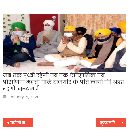
जब तक पृथ्वी रहेगी तब तक ऐतिहासिक एवं
पौराणिक महत्ता वाले राजगीर के प्रति लोगों की श्रद्धा
रहेगी: मुख्यमंत्री
Posted
January 21, 2021
on
Post
चंदौली।मस्जिदों में अदा की गयी अलविदा की नमा$ज
मुख्यमंत्रियों और मुख्य न्यायाधीशों के संयुक्त सम्मेलन में बोले पीएम मोदी-सबको मिले न्याय इसके लिए रोडमैप हो तैयार