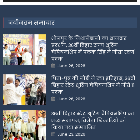
नवीनतम समाचार
भोजपुर के निशानेबाजों का शानदार
प्रदर्शन, 36वीं बिहार राज्य शूटिंग
चैंपियनशिप में पलक सिंह ने जीता स्वर्ण
पदक
Posted
June 26, 2026
on
पिता-पुत्र की जोड़ी ने रचा इतिहास, 36वीं
बिहार स्टेट शूटिंग चैंपियनशिप में जीते 11
पदक
Posted
June 26, 2026
on
36वीं बिहार स्टेट शूटिंग चैंपियनशिप का
भव्य समापन, विजेता खिलाडिय़ों को
किया गया सम्मानित
Posted
June 23, 2026
on