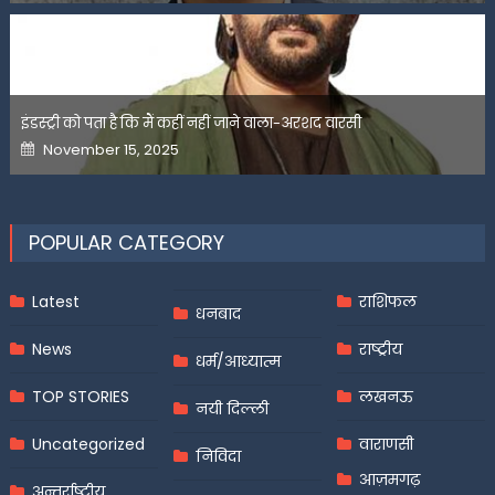
इंडस्ट्री को पता है कि मैं कहीं नहीं जाने वाला-अरशद वारसी
Posted
November 15, 2025
on
POPULAR CATEGORY
Latest
राशिफल
धनबाद
News
राष्ट्रीय
धर्म/आध्यात्म
TOP STORIES
लखनऊ
नयी दिल्ली
Uncategorized
वाराणसी
निविदा
आज़मगढ़
अन्तर्राष्ट्रीय