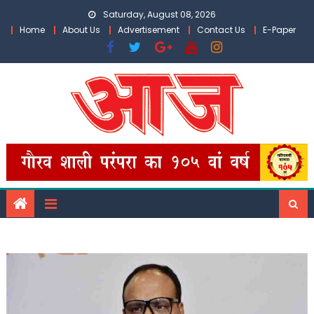
Skip
Saturday, August 08, 2026
to
Home
About Us
Advertisement
Contact Us
E-Paper
content