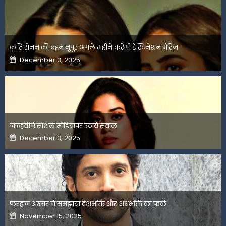
कृति सेनन की बहन नूपुर अगले महीने करेंगी डेस्टिनेशन मैरिज
Posted
December 3, 2025
on
जान्हवीने सोशल मीडियापर उठाये सवाल
Posted
December 3, 2025
on
फरहान अख्तर ने समझाया देशभक्ति और अंधभक्ति का फर्क
Posted
November 15, 2025
on