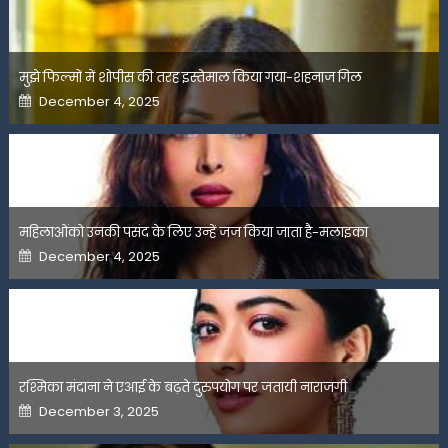
मुझे फिल्मों में शोपीस की तरह इस्तेमाल किया गया-शहनाज गिल
Posted
December 4, 2025
on
महिलाओंको उनकी पसंद के लिए उन्हें जज किया जाता है-मलाइका
Posted
December 4, 2025
on
रश्मिका मंदाना ने एआई के बढ़ते दुरुपयोग पर जतायी नाराजगी
Posted
December 3, 2025
on