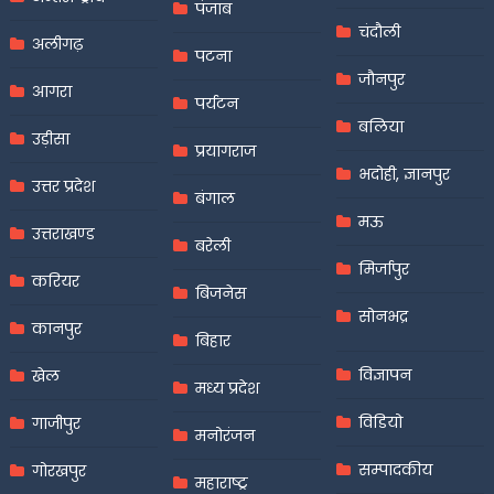
पंजाब
चंदौली
अलीगढ़
पटना
जौनपुर
आगरा
पर्यटन
बलिया
उड़ीसा
प्रयागराज
भदोही, ज्ञानपुर
उत्तर प्रदेश
बंगाल
मऊ
उत्तराखण्ड
बरेली
मिर्जापुर
करियर
बिजनेस
सोनभद्र
कानपुर
बिहार
विज्ञापन
खेल
मध्य प्रदेश
विडियो
गाजीपुर
मनोरंजन
सम्पादकीय
गोरखपुर
महाराष्ट्र