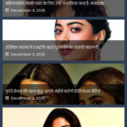
महिलाओंको उनकी पसंद के लिए उन्हें जज किया जाता है-मलाइका
Posted
December 4, 2025
on
रश्मिका मंदाना ने एआई के बढ़ते दुरुपयोग पर जतायी नाराजगी
Posted
December 3, 2025
on
कृति सेनन की बहन नूपुर अगले महीने करेंगी डेस्टिनेशन मैरिज
Posted
December 3, 2025
on