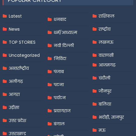
Latest
राशिफल
धनबाद
News
राष्ट्रीय
धर्म/आध्यात्म
TOP STORIES
लखनऊ
नयी दिल्ली
Uncategorized
वाराणसी
निविदा
आज़मगढ़
अन्तर्राष्ट्रीय
पंजाब
चंदौली
अलीगढ़
पटना
जौनपुर
आगरा
पर्यटन
बलिया
उड़ीसा
प्रयागराज
भदोही, ज्ञानपुर
उत्तर प्रदेश
बंगाल
मऊ
उत्तराखण्ड