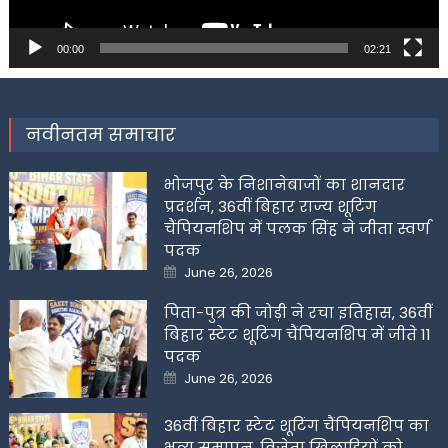
00:00
02:21
नवीनतम समाचार
भोजपुर के निशानेबाजों का शानदार
प्रदर्शन, 36वीं बिहार राज्य शूटिंग
चैंपियनशिप में पलक सिंह ने जीता स्वर्ण
पदक
Posted
June 26, 2026
on
पिता-पुत्र की जोड़ी ने रचा इतिहास, 36वीं
बिहार स्टेट शूटिंग चैंपियनशिप में जीते 11
पदक
Posted
June 26, 2026
on
36वीं बिहार स्टेट शूटिंग चैंपियनशिप का
भव्य समापन, विजेता खिलाडिय़ों को