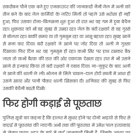
तकरीबन पौने एक बजे हुए एनकाउंटर की जानकारी नैनी जेल में अली को
तीन बजे के बाद जेल कर्मियों के जरिए मिली तो पहले उसे भरोसा ही नहीं
हुआ, फिर उसका रोना-बिलखना शुरू हुआ तो रात भर वह गम में डूबा बेचैन
रहा। शुक्रवार को भी वह सुबह से उखड़ा रहा। जेल के बंदी रक्षकों से वह गुस्से
से बोलता रहा। बाकी समय या तो गुमसुम रहा या आंसू बहाता रहा। सुबह खाने
से मना कर दिया। बंदी रक्षकों ने खाने पर जोर दिया तो अली ने गुस्सा
दिखाया। फिर दिन भर वह गुमसुम ही रहा। कभी सिर पर हाथ रखकर बैठ
जाता तो कभी बैरक की छत की ओर एकटक देखता रहा। रात में भी उसने
खाने से इन्कार किया तो बंदी रक्षकों ने दबाव दिया। ना-नुकुर के बाद अली
ने खाने की थाली ले ली। भोजन में मिले चावल-दाल रोटी सब्जी में आधा ही
उसने खाया और पानी पीकर थाली खिसका दी। शनिवार की सुबह से फिर
उसकी बेचैनी बढ़ती दिखी।
फिर होगी कड़ाई से पूछताछ
पुलिस सूत्रों का कहना है कि हालत में सुधार होने पर दोनों भाइयों से फिर से
कड़ाई से पूछताछ की जाएगी। अभी तक की पूछताछ में उमेश पाल हत्याकांड
से लेकर फरार शूटर के बारे में कई जानकारी मिली है, जिसके आधार पर