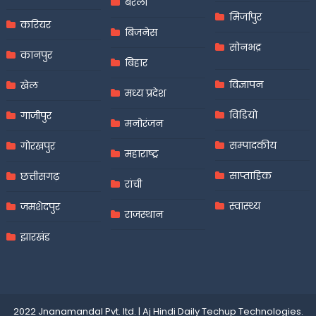
बरेली
मिर्जापुर
करियर
बिजनेस
सोनभद्र
कानपुर
बिहार
विज्ञापन
खेल
मध्य प्रदेश
विडियो
गाजीपुर
मनोरंजन
सम्पादकीय
गोरखपुर
महाराष्ट्र
साप्ताहिक
छत्तीसगढ़
रांची
स्वास्थ्य
जमशेदपुर
राजस्थान
झारखंड
2022 Jnanamandal Pvt. ltd.
|
Aj Hindi Daily
Techup Technologies
.