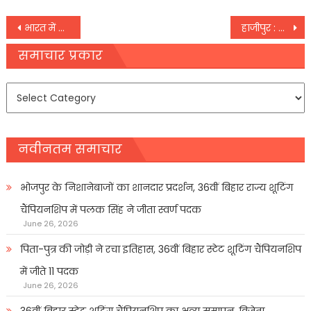
Post
भारत में बढ़ा रैंसमवेयर का खतरा, सबसे अधिक प्रभावित हुए ये सेक्टर
हाजीपुर : मां-बाप ने गला घोंट दो बेटियों की कर दी हत्या, पुलिस के सामने बिलख-बिलखकर बताई वजह
navigation
समाचार प्रकार
समाचार
प्रकार
नवीनतम समाचार
भोजपुर के निशानेबाजों का शानदार प्रदर्शन, 36वीं बिहार राज्य शूटिंग
चैंपियनशिप में पलक सिंह ने जीता स्वर्ण पदक
June 26, 2026
पिता-पुत्र की जोड़ी ने रचा इतिहास, 36वीं बिहार स्टेट शूटिंग चैंपियनशिप
में जीते 11 पदक
June 26, 2026