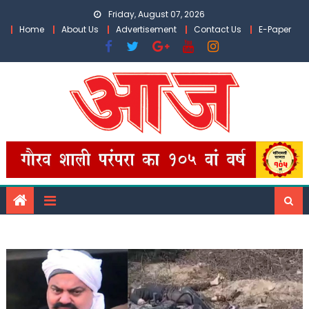
Skip
Friday, August 07, 2026
to
Home
About Us
Advertisement
Contact Us
E-Paper
content