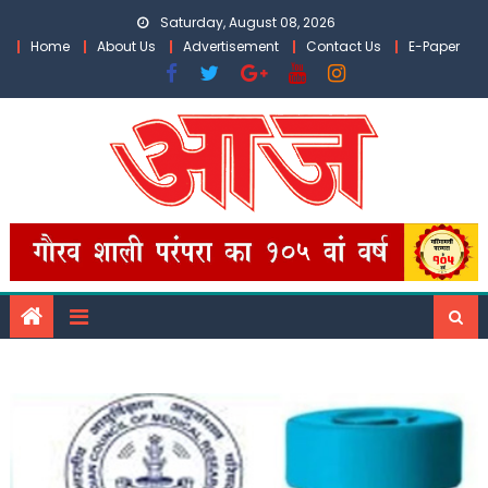
Skip
Saturday, August 08, 2026
to
Home
About Us
Advertisement
Contact Us
E-Paper
content