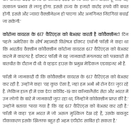
तत्काल प्रभाव से लागू होगा. इससे राज्य के हजारों करोड़ रूपये की बचत
होगी. इससे और ज्यादा वैक्सीनेशन हो पाएगा और अनगिनत जिंदगियां बचाई
जा सकेंगी.’
कोरोना वायरस के 617 वैरिएंट्स को बेअसर करती है कोवैक्सीन
दो दिन
पहले अमेरिका के शीर्ष महामारी विशेषज्ञ डॉक्टर एंथॉनी फॉसी ने कहा था
कि भारतीय वैक्सीन कोवैक्सीन कोरोना वायरस 617 वैरिएंट्स को बेअसर
करने में कारगर है. डॉक्टर फॉसी ने यह जानकारी मंगलवार को पत्रकारों से
बातचीत के दौरान दी थी. वे व्हाइट हाउस के प्रमुख मेडिकल एडवाइजर भी हैं.
फॉसी ने जानकारी दी कि कोवैक्सीन वायरस के 617 वैरिएंट्स को बेअसर
कर रही है. उन्होंने कहा ‘यह कुछ ऐसा है, जहां हम अभी भी रोज डेटा जुटा रहे
हैं. लेकिन हाल ही में एक डेटा कोविड-19 का कॉन्वालैसेंट सेरा और भारत में
उन लोगों के बारे में जानकारी जुटा रहा था, जिन्होंने कोवेक्सीन प्राप्त की है.’
उन्होंने बताया ‘पाया गया है कि यह 617 वैरिएंट्स को बेअसर कर रही है.’
फॉसी ने कहा ‘हम भारत में जो असल मुश्किल देख रहे हैं, उसके बावजूद
टीकाकरण इसके खिलाफ बहुत ही अहम एंटीडोट साबित हो सकता है.’