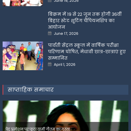
June 19, 2026
on
बिक्रम में 19 से 22 जून तक होगी 36वीं
बिहार स्टेट शूटिंग चैंपियनशिप का
आयोजन
Posted
June 17, 2026
on
पार्वती सेंट्रल स्कूल में वार्षिक परीक्षा
परिणाम घोषित, मेधावी छात्र-छात्राएं हुए
सम्मानित
Posted
April 1, 2026
on
साप्ताहिक समाचार
पेड प्रमोशन पर फूटा यामी गौतम का गुस्सा