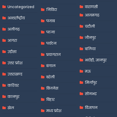
Uncategorized
वाराणसी
निविदा
आज़मगढ़
अन्तर्राष्ट्रीय
पंजाब
चंदौली
अलीगढ़
पटना
जौनपुर
आगरा
पर्यटन
बलिया
उड़ीसा
प्रयागराज
भदोही, ज्ञानपुर
उत्तर प्रदेश
बंगाल
मऊ
उत्तराखण्ड
बरेली
मिर्जापुर
करियर
बिजनेस
सोनभद्र
कानपुर
बिहार
विज्ञापन
खेल
मध्य प्रदेश