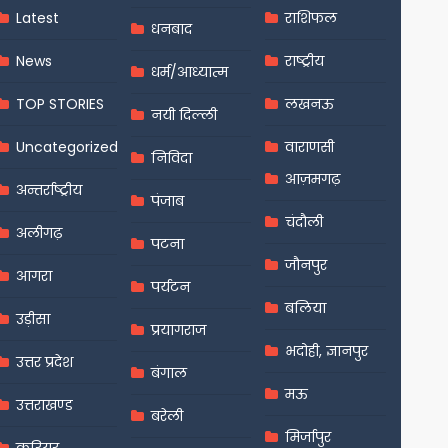
Latest
राशिफल
धनबाद
News
राष्ट्रीय
धर्म/आध्यात्म
TOP STORIES
लखनऊ
नयी दिल्ली
Uncategorized
वाराणसी
निविदा
आज़मगढ़
अन्तर्राष्ट्रीय
पंजाब
चंदौली
अलीगढ़
पटना
जौनपुर
आगरा
पर्यटन
बलिया
उड़ीसा
प्रयागराज
भदोही, ज्ञानपुर
उत्तर प्रदेश
बंगाल
मऊ
उत्तराखण्ड
बरेली
मिर्जापुर