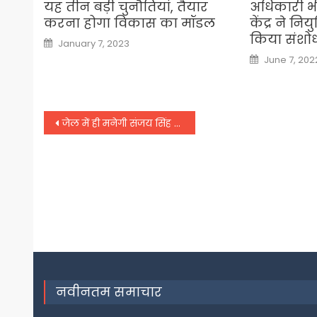
यह तीन बड़ी चुनौतियां, तैयार
अधिकारी भी
करना होगा विकास का मॉडल
केंद्र ने निय
किया संशो
Posted
January 7, 2023
on
Posted
June 7, 202
on
Post
जेल में ही मनेगी संजय सिंह की दिवाली, दिल्ली की अदालत ने 24 नवंबर तक बढ़ाई न्यायिक हिरासत
navigation
नवीनतम समाचार