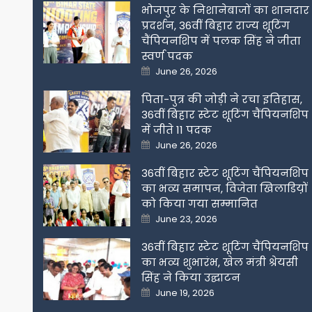
भोजपुर के निशानेबाजों का शानदार
प्रदर्शन, 36वीं बिहार राज्य शूटिंग
चैंपियनशिप में पलक सिंह ने जीता
स्वर्ण पदक
Posted
June 26, 2026
on
पिता-पुत्र की जोड़ी ने रचा इतिहास,
36वीं बिहार स्टेट शूटिंग चैंपियनशिप
में जीते 11 पदक
Posted
June 26, 2026
on
36वीं बिहार स्टेट शूटिंग चैंपियनशिप
का भव्य समापन, विजेता खिलाडिय़ों
को किया गया सम्मानित
Posted
June 23, 2026
on
36वीं बिहार स्टेट शूटिंग चैंपियनशिप
का भव्य शुभारंभ, खेल मंत्री श्रेयसी
सिंह ने किया उद्घाटन
Posted
June 19, 2026
on