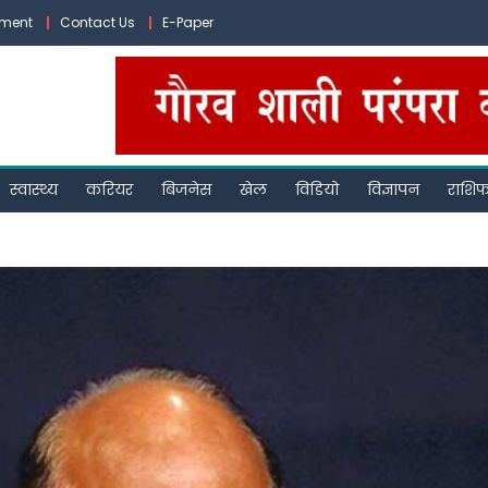
ement
Contact Us
E-Paper
स्वास्थ्य
करियर
बिजनेस
खेल
विडियो
विज्ञापन
राशि