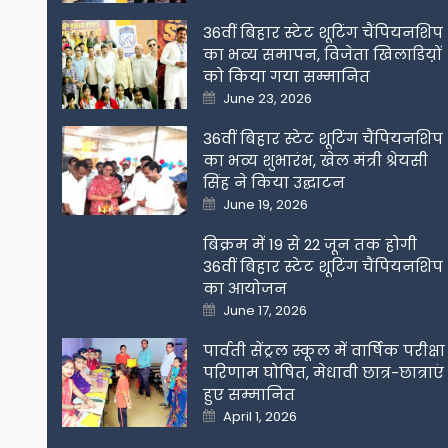
on
36वीं बिहार स्टेट शूटिंग चैंपियनशिप
का भव्य समापन, विजेता खिलाडिय़ों
को किया गया सम्मानित
Posted
June 23, 2026
on
36वीं बिहार स्टेट शूटिंग चैंपियनशिप
का भव्य शुभारंभ, खेल मंत्री श्रेयसी
सिंह ने किया उद्घाटन
Posted
June 19, 2026
on
बिक्रम में 19 से 22 जून तक होगी
36वीं बिहार स्टेट शूटिंग चैंपियनशिप
का आयोजन
Posted
June 17, 2026
on
पार्वती सेंट्रल स्कूल में वार्षिक परीक्षा
परिणाम घोषित, मेधावी छात्र-छात्राएं
हुए सम्मानित
Posted
April 1, 2026
on