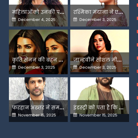
म
हिलाओंको उनकी पसंद के लिए उन्हें जज किया जाता है-मलाइका
र
श्मिका मंदाना ने एआई के बढ़ते दुरुपयोग पर जतायी नाराजगी
Posted
Posted
December 4, 2025
December 3, 2025
on
on
क
ृति सेनन की बहन नूपुर अगले महीने करेंगी डेस्टिनेशन मैरिज
ज
ान्हवीने सोशल मीडियापर उठाये सवाल
Posted
Posted
December 3, 2025
December 3, 2025
on
on
फ
रहान अख्तर ने समझाया देशभक्ति और अंधभक्ति का फर्क
इ
ंडस्ट्री को पता है कि मैं कहीं नहीं जाने वाला-अरशद वारसी
Posted
Posted
November 15, 2025
November 15, 2025
on
on