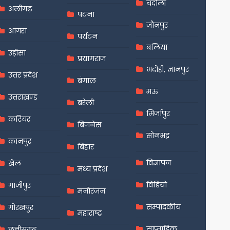
चंदौली
अलीगढ़
पटना
जौनपुर
आगरा
पर्यटन
बलिया
उड़ीसा
प्रयागराज
भदोही, ज्ञानपुर
उत्तर प्रदेश
बंगाल
मऊ
उत्तराखण्ड
बरेली
मिर्जापुर
करियर
बिजनेस
सोनभद्र
कानपुर
बिहार
विज्ञापन
खेल
मध्य प्रदेश
विडियो
गाजीपुर
मनोरंजन
सम्पादकीय
गोरखपुर
महाराष्ट्र
साप्ताहिक
छत्तीसगढ़