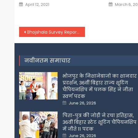
Posted
Posted
April 12, 2021
March 6, 2
on
on
Post
Bhojshala Survey Report: ASI ने धार भोजशाला पर 151 पन्नों की सर्वे रिपोर्ट हाईकोर्ट में की पेश
navigation
नवीनतम समाचार
भोजपुर के निशानेबाजों का शानदार
प्रदर्शन, 36वीं बिहार राज्य शूटिंग
चैंपियनशिप में पलक सिंह ने जीता
स्वर्ण पदक
Posted
June 26, 2026
on
पिता-पुत्र की जोड़ी ने रचा इतिहास,
36वीं बिहार स्टेट शूटिंग चैंपियनशिप
में जीते 11 पदक
Posted
June 26, 2026