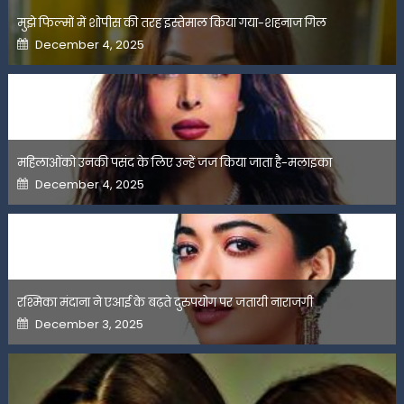
मुझे फिल्मों में शोपीस की तरह इस्तेमाल किया गया-शहनाज गिल
Posted
December 4, 2025
on
महिलाओंको उनकी पसंद के लिए उन्हें जज किया जाता है-मलाइका
Posted
December 4, 2025
on
रश्मिका मंदाना ने एआई के बढ़ते दुरुपयोग पर जतायी नाराजगी
Posted
December 3, 2025
on