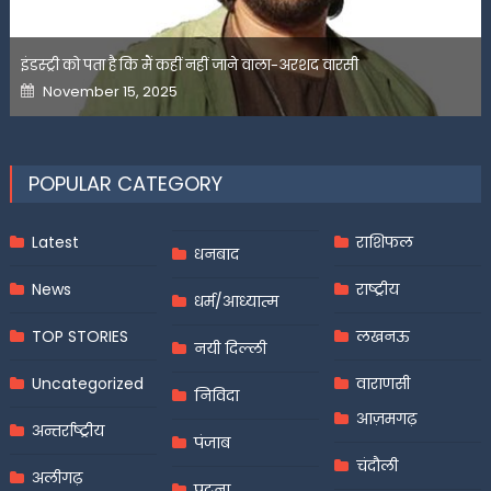
इंडस्ट्री को पता है कि मैं कहीं नहीं जाने वाला-अरशद वारसी
Posted
November 15, 2025
on
POPULAR CATEGORY
Latest
राशिफल
धनबाद
News
राष्ट्रीय
धर्म/आध्यात्म
TOP STORIES
लखनऊ
नयी दिल्ली
Uncategorized
वाराणसी
निविदा
आज़मगढ़
अन्तर्राष्ट्रीय
पंजाब
चंदौली
अलीगढ़
पटना