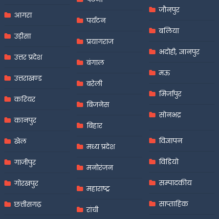
जौनपुर
आगरा
पर्यटन
बलिया
उड़ीसा
प्रयागराज
भदोही, ज्ञानपुर
उत्तर प्रदेश
बंगाल
मऊ
उत्तराखण्ड
बरेली
मिर्जापुर
करियर
बिजनेस
सोनभद्र
कानपुर
बिहार
विज्ञापन
खेल
मध्य प्रदेश
विडियो
गाजीपुर
मनोरंजन
सम्पादकीय
गोरखपुर
महाराष्ट्र
साप्ताहिक
छत्तीसगढ़
रांची