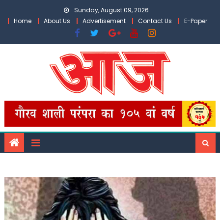
Skip
Sunday, August 09, 2026
to
Home
About Us
Advertisement
Contact Us
E-Paper
content