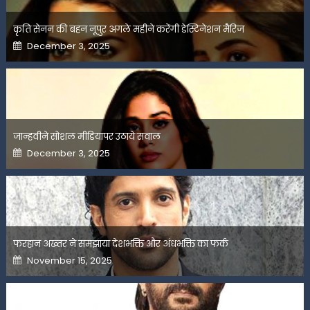
कृति सेनन की बहन नूपुर अगले महीने करेंगी डेस्टिनेशन मैरिज
Posted
December 3, 2025
on
जान्हवीने सोशल मीडियापर उठाये सवाल
Posted
December 3, 2025
on
फरहान अख्तर ने समझाया देशभक्ति और अंधभक्ति का फर्क
Posted
November 15, 2025
on