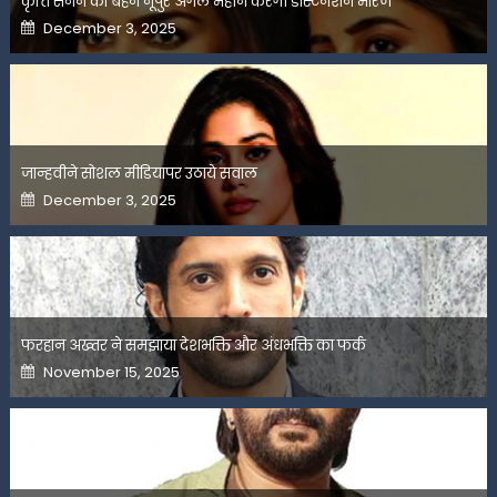
कृति सेनन की बहन नूपुर अगले महीने करेंगी डेस्टिनेशन मैरिज
Posted
December 3, 2025
on
जान्हवीने सोशल मीडियापर उठाये सवाल
Posted
December 3, 2025
on
फरहान अख्तर ने समझाया देशभक्ति और अंधभक्ति का फर्क
Posted
November 15, 2025
on