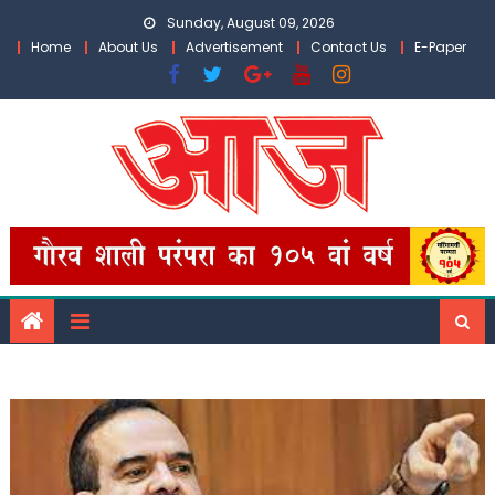
Skip
Sunday, August 09, 2026
to
Home
About Us
Advertisement
Contact Us
E-Paper
content