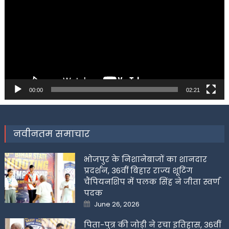
00:00
02:21
नवीनतम समाचार
भोजपुर के निशानेबाजों का शानदार
प्रदर्शन, 36वीं बिहार राज्य शूटिंग
चैंपियनशिप में पलक सिंह ने जीता स्वर्ण
पदक
Posted
June 26, 2026
on
पिता-पुत्र की जोड़ी ने रचा इतिहास, 36वीं