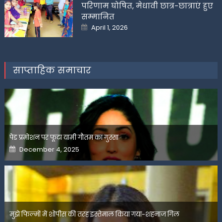
परिणाम घोषित, मेधावी छात्र-छात्राएं हुए
सम्मानित
Posted
April 1, 2026
on
साप्ताहिक समाचार
पेड प्रमोशन पर फूटा यामी गौतम का गुस्सा
Posted
December 4, 2025
on
मुझे फिल्मों में शोपीस की तरह इस्तेमाल किया गया-शहनाज गिल