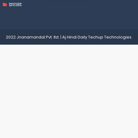
झारखंड
2022 Jnanamandal Pvt. ltd.
|
Aj Hindi Daily
Techup Technologies
.