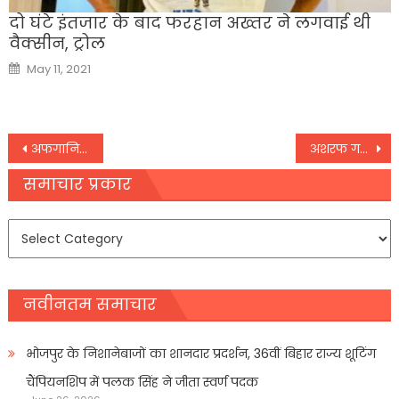
दो घंटे इंतजार के बाद फरहान अख्तर ने लगवाई थी
वैक्सीन, ट्रोल
Posted
May 11, 2021
on
Post
अफगानिस्तान में पाक का रणनीतिक हित भारतीय प्रभाव का मुकाबला करना है : US विदेश मंत्रालय
अशरफ गनी ने छोड़ा अफगानिस्तान, अब उनके भाई हशमत ने ज्वाइन किया तालिबान!
navigation
समाचार प्रकार
समाचार
प्रकार
नवीनतम समाचार
भोजपुर के निशानेबाजों का शानदार प्रदर्शन, 36वीं बिहार राज्य शूटिंग
चैंपियनशिप में पलक सिंह ने जीता स्वर्ण पदक