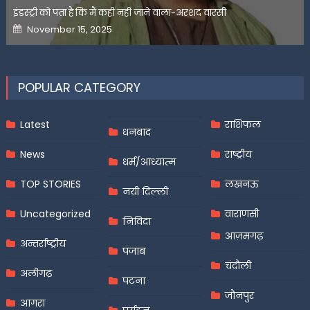
इंडस्ट्री को पता है कि मैं कहीं नहीं जाने वाला-अरशद वारसी
Posted
November 15, 2025
on
POPULAR CATEGORY
Latest
राशिफल
धनबाद
News
राष्ट्रीय
धर्म/आध्यात्म
TOP STORIES
लखनऊ
नयी दिल्ली
Uncategorized
वाराणसी
निविदा
आज़मगढ़
अन्तर्राष्ट्रीय
पंजाब
चंदौली
अलीगढ़
पटना
जौनपुर
आगरा