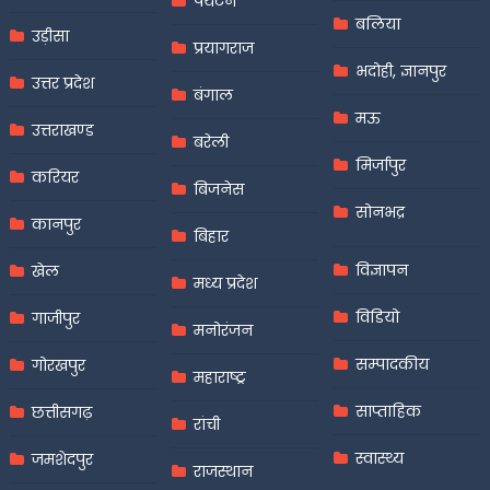
पर्यटन
बलिया
उड़ीसा
प्रयागराज
भदोही, ज्ञानपुर
उत्तर प्रदेश
बंगाल
मऊ
उत्तराखण्ड
बरेली
मिर्जापुर
करियर
बिजनेस
सोनभद्र
कानपुर
बिहार
विज्ञापन
खेल
मध्य प्रदेश
विडियो
गाजीपुर
मनोरंजन
सम्पादकीय
गोरखपुर
महाराष्ट्र
साप्ताहिक
छत्तीसगढ़
रांची
स्वास्थ्य
जमशेदपुर
राजस्थान