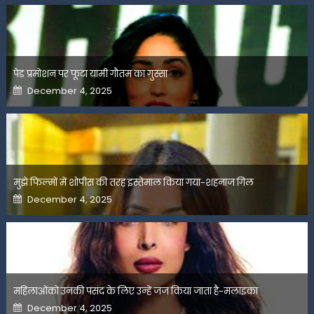
पेड प्रमोशन पर फूटा यामी गौतम का गुस्सा
Posted
December 4, 2025
on
मुझे फिल्मों में शोपीस की तरह इस्तेमाल किया गया-शहनाज गिल
Posted
December 4, 2025
on
महिलाओंको उनकी पसंद के लिए उन्हें जज किया जाता है-मलाइका
Posted
December 4, 2025
on