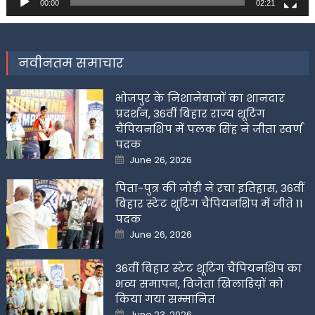
00:00
02:21
नवीनतम समाचार
भोजपुर के निशानेबाजों का शानदार
प्रदर्शन, 36वीं बिहार राज्य शूटिंग
चैंपियनशिप में पलक सिंह ने जीता स्वर्ण
पदक
Posted
June 26, 2026
on
पिता-पुत्र की जोड़ी ने रचा इतिहास, 36वीं
बिहार स्टेट शूटिंग चैंपियनशिप में जीते 11
पदक
Posted
June 26, 2026
on
36वीं बिहार स्टेट शूटिंग चैंपियनशिप का
भव्य समापन, विजेता खिलाडिय़ों को
किया गया सम्मानित
Posted
June 23, 2026