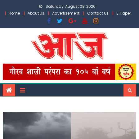
Skip
Saturday, August 08, 2026
to
Home
About Us
Advertisement
Contact Us
E-Paper
content