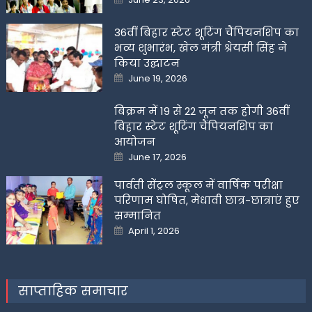
on
36वीं बिहार स्टेट शूटिंग चैंपियनशिप का
भव्य शुभारंभ, खेल मंत्री श्रेयसी सिंह ने
किया उद्घाटन
Posted
June 19, 2026
on
बिक्रम में 19 से 22 जून तक होगी 36वीं
बिहार स्टेट शूटिंग चैंपियनशिप का
आयोजन
Posted
June 17, 2026
on
पार्वती सेंट्रल स्कूल में वार्षिक परीक्षा
परिणाम घोषित, मेधावी छात्र-छात्राएं हुए
सम्मानित
Posted
April 1, 2026
on
साप्ताहिक समाचार