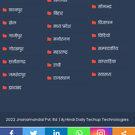
बिजनेस
सोनभद्र
कानपुर
बिहार
विज्ञापन
खेल
मध्य प्रदेश
विडियो
गाजीपुर
मनोरंजन
सम्पादकीय
गोरखपुर
महाराष्ट्र
साप्ताहिक
छत्तीसगढ़
रांची
स्वास्थ्य
जमशेदपुर
राजस्थान
झारखंड
2022 Jnanamandal Pvt. ltd.
|
Aj Hindi Daily
Techup Technologies
.