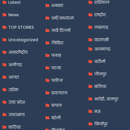
Latest
राशिफल
धनबाद
News
राष्ट्रीय
धर्म/आध्यात्म
TOP STORIES
लखनऊ
नयी दिल्ली
Uncategorized
वाराणसी
निविदा
आज़मगढ़
अन्तर्राष्ट्रीय
पंजाब
चंदौली
अलीगढ़
पटना
जौनपुर
आगरा
पर्यटन
बलिया
उड़ीसा
प्रयागराज
भदोही, ज्ञानपुर
उत्तर प्रदेश
बंगाल
मऊ
उत्तराखण्ड
बरेली
मिर्जापुर
करियर