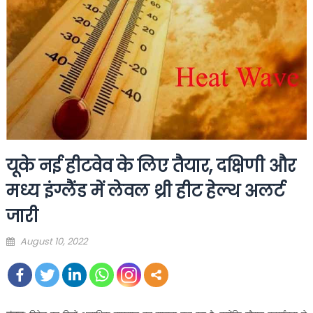
यूके नई हीटवेव के लिए तैयार, दक्षिणी और
मध्य इंग्लैंड में लेवल थ्री हीट हेल्थ अलर्ट
जारी
Posted
August 10, 2022
on