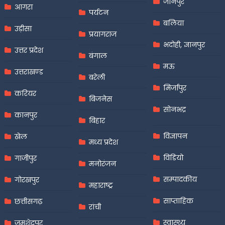
जौनपुर
आगरा
पर्यटन
बलिया
उड़ीसा
प्रयागराज
भदोही, ज्ञानपुर
उत्तर प्रदेश
बंगाल
मऊ
उत्तराखण्ड
बरेली
मिर्जापुर
करियर
बिजनेस
सोनभद्र
कानपुर
बिहार
विज्ञापन
खेल
मध्य प्रदेश
विडियो
गाजीपुर
मनोरंजन
सम्पादकीय
गोरखपुर
महाराष्ट्र
साप्ताहिक
छत्तीसगढ़
रांची
स्वास्थ्य
जमशेदपुर