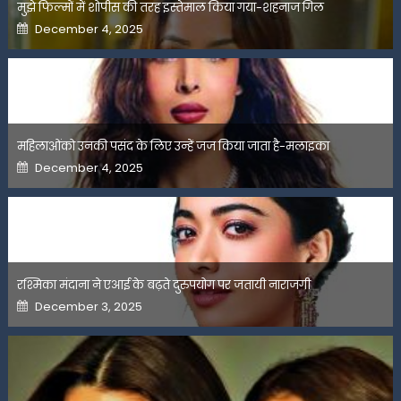
मुझे फिल्मों में शोपीस की तरह इस्तेमाल किया गया-शहनाज गिल
Posted
December 4, 2025
on
महिलाओंको उनकी पसंद के लिए उन्हें जज किया जाता है-मलाइका
Posted
December 4, 2025
on
रश्मिका मंदाना ने एआई के बढ़ते दुरुपयोग पर जतायी नाराजगी
Posted
December 3, 2025
on