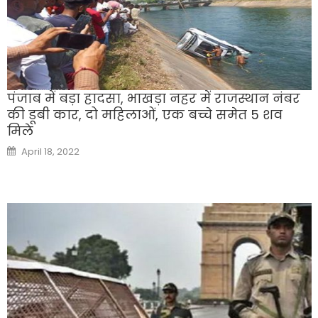
पंजाब में बड़ा हादसा, भाखड़ा नहर में राजस्थान नंबर
की डूबी कार, दो महिलाओं, एक बच्चे समेत 5 शव
मिले
Posted
April 18, 2022
on