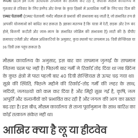
लंदन।
ब्रिटेन इन दिनों अत्यधिक तापमान का सामना कर रहा है, क्योंकि मौसम कार्यालय ने
गुरुवार से रविवार के लिए इंग्लैंड और वेल्स के कुछ हिस्सों में अत्यधिक गर्मी के लिए चार दिन की
एम्बर चेतावनी
(
एम्बर चेतावनी: गंभीर मौसम से प्रभावों की संभावना बढ़ जाती है, जो संभावित रूप से
आपकी योजनाओं को बाधित कर सकता है। इसका मतलब है कि यात्रा में देरी, सड़क और रेल बंद
होने, बिजली कटौती और जान-माल के संभावित जोखिम की संभावना है
)
जारी की है। डीपीए
समाचार एजेंसी और मौसम अधिकारियों के अनुसार, कुछ स्थानों पर तापमान 35 डिग्री सेल्सियस या
36 डिग्री तक पहुंच सकता है।
मौसम कार्यालय के अनुसार, इस बार का तापमान जुलाई के तापमान
जितना चरम पर नहीं है। पिछली बार गर्मी ने रिकॉर्ड तोड़ दिया था जब ब्रिटेन
के कुछ क्षेत्रों में पारा पहली बार 40 डिग्री सेल्सियस से ऊपर चढ़ गया था।
सूखे की स्थिति, पिछले महीने की रिकॉर्ड-तोड़ गर्मी की लहर के साथ,
नदियों, जलाशयों को कम कर दिया है और मिट्टी सूख गई है, कृषि, जल
आपूर्ति और वन्यजीवों को प्रभावित कर रही है और जंगल की आग का खतरा
बढ़ रहा है। इस बीच, मौसम कार्यालय से ताजा पूर्वानुमान के साथ बारिश का
कोई तत्काल संकेत नहीं था।
आखिर क्‍या है लू या हीटवेव