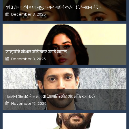
कृति सेनन की बहन नूपुर अगले महीने करेंगी डेस्टिनेशन मैरिज
Posted
December 3, 2025
on
जान्हवीने सोशल मीडियापर उठाये सवाल
Posted
December 3, 2025
on
फरहान अख्तर ने समझाया देशभक्ति और अंधभक्ति का फर्क
Posted
November 15, 2025
on