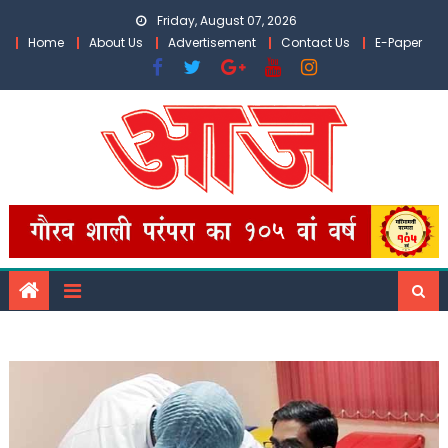
Skip
Friday, August 07, 2026
to
Home
About Us
Advertisement
Contact Us
E-Paper
content