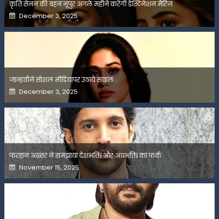
कृति सेनन की बहन नूपुर अगले महीने करेंगी डेस्टिनेशन मैरिज
Posted
December 3, 2025
on
जान्हवीने सोशल मीडियापर उठाये सवाल
Posted
December 3, 2025
on
फरहान अख्तर ने समझाया देशभक्ति और अंधभक्ति का फर्क
Posted
November 15, 2025
on