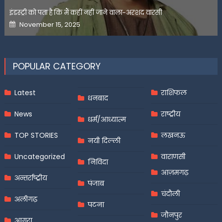
इंडस्ट्री को पता है कि मैं कहीं नहीं जाने वाला-अरशद वारसी
Posted
November 15, 2025
on
POPULAR CATEGORY
Latest
राशिफल
धनबाद
News
राष्ट्रीय
धर्म/आध्यात्म
TOP STORIES
लखनऊ
नयी दिल्ली
Uncategorized
वाराणसी
निविदा
आज़मगढ़
अन्तर्राष्ट्रीय
पंजाब
चंदौली
अलीगढ़
पटना
जौनपुर
आगरा