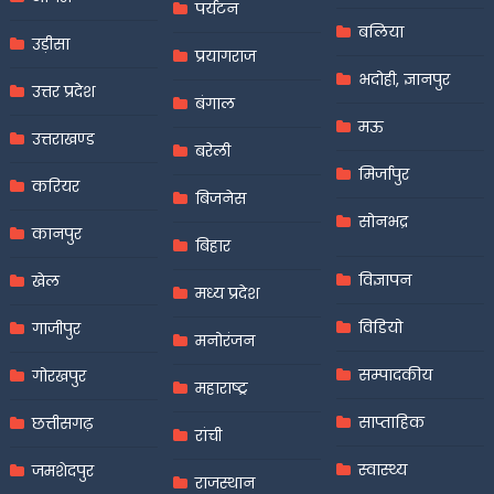
पर्यटन
बलिया
उड़ीसा
प्रयागराज
भदोही, ज्ञानपुर
उत्तर प्रदेश
बंगाल
मऊ
उत्तराखण्ड
बरेली
मिर्जापुर
करियर
बिजनेस
सोनभद्र
कानपुर
बिहार
विज्ञापन
खेल
मध्य प्रदेश
विडियो
गाजीपुर
मनोरंजन
सम्पादकीय
गोरखपुर
महाराष्ट्र
साप्ताहिक
छत्तीसगढ़
रांची
स्वास्थ्य
जमशेदपुर
राजस्थान