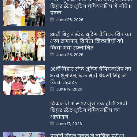
बिहार स्टेट शूटिंग चैंपियनशिप में जीते 11
पदक
Posted
June 26, 2026
on
36वीं बिहार स्टेट शूटिंग चैंपियनशिप का
भव्य समापन, विजेता खिलाडिय़ों को
किया गया सम्मानित
Posted
June 23, 2026
on
36वीं बिहार स्टेट शूटिंग चैंपियनशिप का
भव्य शुभारंभ, खेल मंत्री श्रेयसी सिंह ने
किया उद्घाटन
Posted
June 19, 2026
on
बिक्रम में 19 से 22 जून तक होगी 36वीं
बिहार स्टेट शूटिंग चैंपियनशिप का
आयोजन
Posted
June 17, 2026
on
पार्वती सेंट्रल स्कूल में वार्षिक परीक्षा