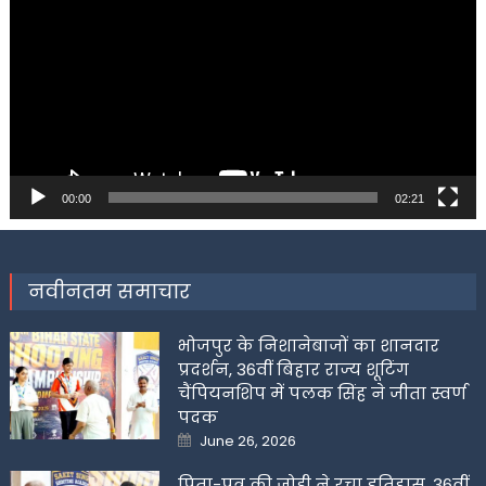
00:00
02:21
नवीनतम समाचार
भोजपुर के निशानेबाजों का शानदार
प्रदर्शन, 36वीं बिहार राज्य शूटिंग
चैंपियनशिप में पलक सिंह ने जीता स्वर्ण
पदक
Posted
June 26, 2026
on
पिता-पुत्र की जोड़ी ने रचा इतिहास, 36वीं