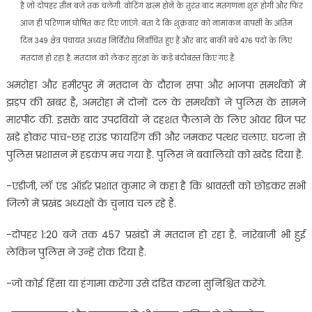
है जो दोपहर तीन बजे तक चलेगी. वोटिंग खत्म होने के तुरंत बाद मतगणना शुरू होगी और फिर
आज ही परिणाम घोषित कर दिए जाएंगे. बता दें कि शुक्रवार को नामांकन वापसी के अंतिम
दिन 349 क्षेत्र पंचायत अध्यक्ष निर्विरोध निर्वाचित हुए हैं और बाद बाकी बचे 476 पदों के लिए
मतदान हो रहा है. मतदान को लेकर सुरक्षा के कड़े बंदोबस्त किए गए हैं.
अमरोहा और हमीरपुर में मतदान के दौरान सपा और भाजपा समर्थकों में
झड़प की खबर है, अमरोहा में दोनों दल के समर्थकों ने पुलिस के सामने
मारपीट की. इसके बाद उपद्रवियों ने दहशत फैलाने के लिए ओवर ब्रिज पर
खड़े होकर पांच-छह राउंड फायरिंग की और जमकर पत्थर चलाए. घटना से
पुलिस प्रशासन में हड़कंप मच गया है. पुलिस ने बवालियों को खदेड़ दिया है.
-एडीजी, लॉ एंड ऑर्डर प्रशांत कुमार ने कहा है कि श्रावस्ती को छोड़कर सभी
जिलों में प्रखंड अध्यक्षों के चुनाव चल रहे हैं.
-दोपहर 1:20 बजे तक 457 प्रखंडों में मतदान हो रहा है. नारेबाजी भी हुई
लेकिन पुलिस ने उन्हें रोक दिया है.
-जो कोई हिंसा या हंगामा करेगा उसे दंडित करना सुनिश्चित करेंगे.