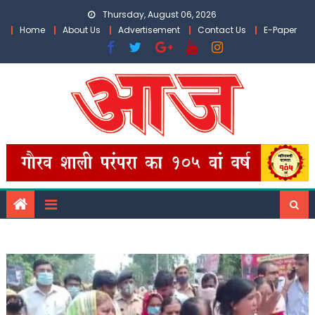
Skip
Thursday, August 06, 2026
to
Home
About Us
Advertisement
Contact Us
E-Paper
content