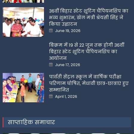
36वीं बिहार स्टेट शूटिंग चैंपियनशिप का
भव्य शुभारंभ, खेल मंत्री श्रेयसी सिंह ने
किया उद्घाटन
Posted
June 19, 2026
on
बिक्रम में 19 से 22 जून तक होगी 36वीं
बिहार स्टेट शूटिंग चैंपियनशिप का
आयोजन
Posted
June 17, 2026
on
पार्वती सेंट्रल स्कूल में वार्षिक परीक्षा
परिणाम घोषित, मेधावी छात्र-छात्राएं हुए
सम्मानित
Posted
April 1, 2026
on
साप्ताहिक समाचार