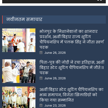
नवीनतम समाचार
भोजपुर के निशानेबाजों का शानदार
प्रदर्शन, 36वीं बिहार राज्य शूटिंग
चैंपियनशिप में पलक सिंह ने जीता स्वर्ण
पदक
Posted
June 26, 2026
on
पिता-पुत्र की जोड़ी ने रचा इतिहास, 36वीं
बिहार स्टेट शूटिंग चैंपियनशिप में जीते 11
पदक
Posted
June 26, 2026
on
36वीं बिहार स्टेट शूटिंग चैंपियनशिप का
भव्य समापन, विजेता खिलाडिय़ों को
किया गया सम्मानित
Posted
June 23, 2026
on