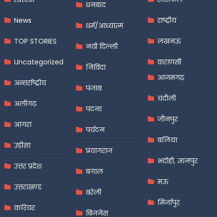
धनबाद
News
राष्ट्रीय
धर्म/आध्यात्म
TOP STORIES
लखनऊ
नयी दिल्ली
Uncategorized
वाराणसी
निविदा
आज़मगढ़
अन्तर्राष्ट्रीय
पंजाब
चंदौली
अलीगढ़
पटना
जौनपुर
आगरा
पर्यटन
बलिया
उड़ीसा
प्रयागराज
भदोही, ज्ञानपुर
उत्तर प्रदेश
बंगाल
मऊ
उत्तराखण्ड
बरेली
मिर्जापुर
करियर
बिजनेस