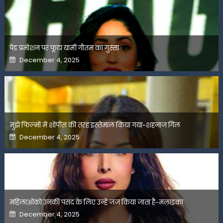
पेड प्रमोशन पर फूटा यामी गौतम का गुस्सा
Posted
December 4, 2025
on
मुझे फिल्मों में शोपीस की तरह इस्तेमाल किया गया-शहनाज गिल
Posted
December 4, 2025
on
महिलाओंको उनकी पसंद के लिए उन्हें जज किया जाता है-मलाइका
Posted
December 4, 2025
on