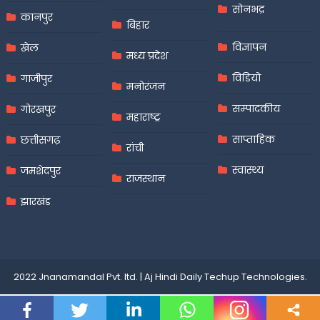
सोनभद्र
कानपुर
बिहार
विज्ञापन
खेल
मध्य प्रदेश
विडियो
गाजीपुर
मनोरंजन
सम्पादकीय
गोरखपुर
महाराष्ट्र
साप्ताहिक
छत्तीसगढ़
रांची
स्वास्थ्य
जमशेदपुर
राजस्थान
झारखंड
2022 Jnanamandal Pvt. ltd.
|
Aj Hindi Daily
Techup Technologies
.