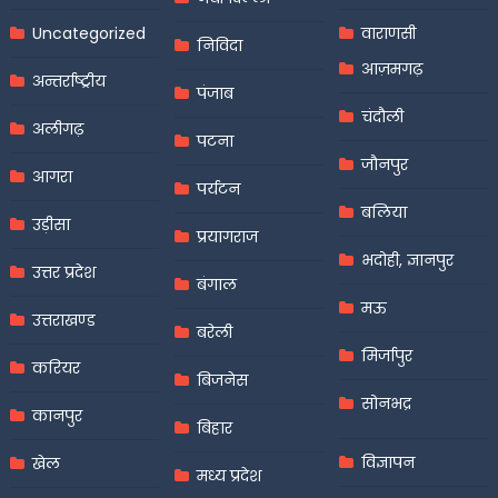
Uncategorized
वाराणसी
निविदा
आज़मगढ़
अन्तर्राष्ट्रीय
पंजाब
चंदौली
अलीगढ़
पटना
जौनपुर
आगरा
पर्यटन
बलिया
उड़ीसा
प्रयागराज
भदोही, ज्ञानपुर
उत्तर प्रदेश
बंगाल
मऊ
उत्तराखण्ड
बरेली
मिर्जापुर
करियर
बिजनेस
सोनभद्र
कानपुर
बिहार
विज्ञापन
खेल
मध्य प्रदेश