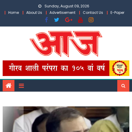
Skip
Sunday, August 09, 2026
to
Home
About Us
Advertisement
Contact Us
E-Paper
content