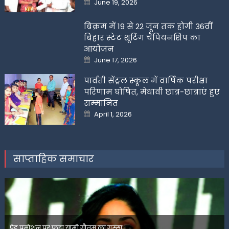
June 19, 2026
on
बिक्रम में 19 से 22 जून तक होगी 36वीं
बिहार स्टेट शूटिंग चैंपियनशिप का
आयोजन
Posted
June 17, 2026
on
पार्वती सेंट्रल स्कूल में वार्षिक परीक्षा
परिणाम घोषित, मेधावी छात्र-छात्राएं हुए
सम्मानित
Posted
April 1, 2026
on
साप्ताहिक समाचार
पेड प्रमोशन पर फूटा यामी गौतम का गुस्सा