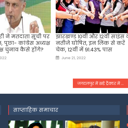
ी ने मतदाता सूची पर
झारखण्ड 10वीं और 12वीं साइंस 
पूछा- कांग्रेस अध्यक्ष
नतीजे घोषित, इन लिंक से करें
्ष चुनाव कैसे होंगे?
चेक, 12वीं में 91.43% पास
Posted
2022
June 21, 2022
on
जगदलपुर में खड़े ट्रैक्‍टर में जा घुसे एक बाइक पर सवार तीन युवक; सभी की मौके पर मौत
साप्ताहिक समाचार