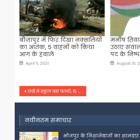
बीजापुर में फिर दिखा नक्सलियों
मनीष तिवार
का आतंक, 5 वाहनों को किया
उठाए सवाल, 
आग के हवाले
पद के निष्पक
Posted
Posted
April 11, 2021
August 31, 
on
on
Post
रांची में स्कूल बस पलटी, 15 बच्चे घायल; अभिभावकों ने लगाया ये आरोप –
navigation
नवीनतम समाचार
भोजपुर के निशानेबाजों का शानदार