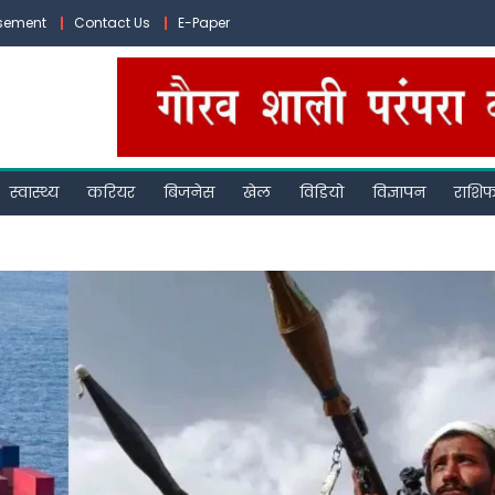
isement
Contact Us
E-Paper
स्वास्थ्य
करियर
बिजनेस
खेल
विडियो
विज्ञापन
राशि