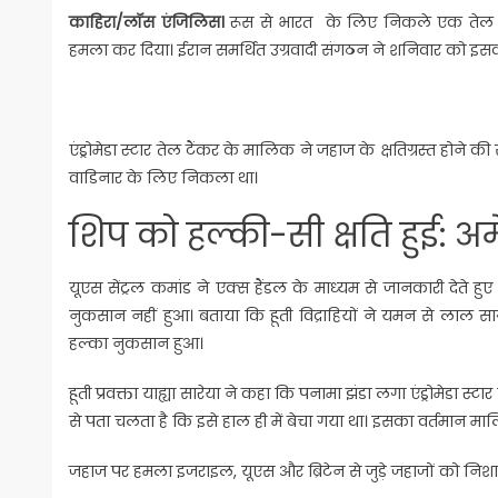
काहिरा/लॉस एंजिलिस।
रूस से भारत के लिए निकले एक तेल टैं
हमला कर दिया। ईरान समर्थित उग्रवादी संगठन ने शनिवार को इसकी 
एंड्रोमेडा स्टार तेल टैंकर के मालिक ने जहाज के क्षतिग्रस्त होने की 
वाडिनार के लिए निकला था।
शिप को हल्‍की-सी क्षति हुई: अ
यूएस सेंट्रल कमांड ने एक्स हैंडल के माध्‍यम से जानकारी देत
नुकसान नहीं हुआ। बताया कि हूती विद्राहियों ने यमन से लाल सागर
हल्‍का नुकसान हुआ।
हूती प्रवक्ता याह्या सारेया ने कहा कि पनामा झंडा लगा एंड्रोमेडा स्
से पता चलता है कि इसे हाल ही में बेचा गया था। इसका वर्तमान मा
जहाज पर हमला इजराइल, यूएस और ब्रिटेन से जुड़े जहाजों को निशाना