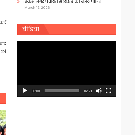
बिक्रम नगर पंचायत में 81.59 का बजट पारित
March 19, 2026
ं कई
वीडियो
बाद
Video
न को
Player
00:00
02:21