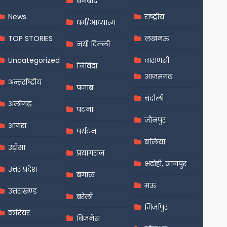
धनबाद
News
राष्ट्रीय
धर्म/आध्यात्म
TOP STORIES
लखनऊ
नयी दिल्ली
Uncategorized
वाराणसी
निविदा
आज़मगढ़
अन्तर्राष्ट्रीय
पंजाब
चंदौली
अलीगढ़
पटना
जौनपुर
आगरा
पर्यटन
बलिया
उड़ीसा
प्रयागराज
भदोही, ज्ञानपुर
उत्तर प्रदेश
बंगाल
मऊ
उत्तराखण्ड
बरेली
मिर्जापुर
करियर
बिजनेस