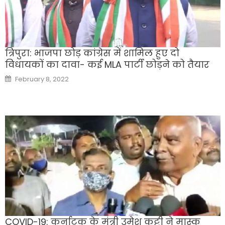
त्रिपुरा: भाजपा छोड़ कांग्रेस में शामिल हुए दो
विधायकों का दावा- कई MLA पार्टी छोड़ने को तैयार
Posted
February 8, 2022
on
COVID-19: कर्नाटक के मंत्री उमेश कट्टी ने मास्क