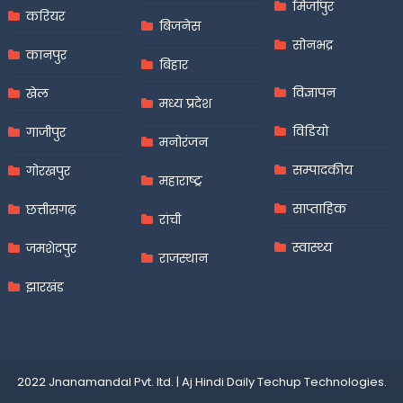
मिर्जापुर
करियर
बिजनेस
सोनभद्र
कानपुर
बिहार
विज्ञापन
खेल
मध्य प्रदेश
विडियो
गाजीपुर
मनोरंजन
सम्पादकीय
गोरखपुर
महाराष्ट्र
साप्ताहिक
छत्तीसगढ़
रांची
स्वास्थ्य
जमशेदपुर
राजस्थान
झारखंड
2022 Jnanamandal Pvt. ltd.
|
Aj Hindi Daily
Techup Technologies
.