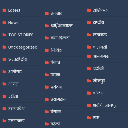
Latest
राशिफल
धनबाद
News
राष्ट्रीय
धर्म/आध्यात्म
TOP STORIES
लखनऊ
नयी दिल्ली
Uncategorized
वाराणसी
निविदा
आज़मगढ़
अन्तर्राष्ट्रीय
पंजाब
चंदौली
अलीगढ़
पटना
जौनपुर
आगरा
पर्यटन
बलिया
उड़ीसा
प्रयागराज
भदोही, ज्ञानपुर
उत्तर प्रदेश
बंगाल
मऊ
उत्तराखण्ड
बरेली