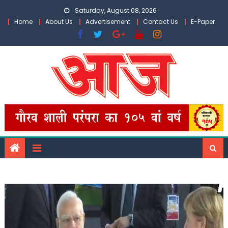
Skip
Saturday, August 08, 2026
to
Home
About Us
Advertisement
Contact Us
E-Paper
content