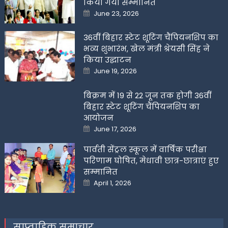
किया गया सम्मानित
Posted
June 23, 2026
on
36वीं बिहार स्टेट शूटिंग चैंपियनशिप का
भव्य शुभारंभ, खेल मंत्री श्रेयसी सिंह ने
किया उद्घाटन
Posted
June 19, 2026
on
बिक्रम में 19 से 22 जून तक होगी 36वीं
बिहार स्टेट शूटिंग चैंपियनशिप का
आयोजन
Posted
June 17, 2026
on
पार्वती सेंट्रल स्कूल में वार्षिक परीक्षा
परिणाम घोषित, मेधावी छात्र-छात्राएं हुए
सम्मानित
Posted
April 1, 2026
on
साप्ताहिक समाचार