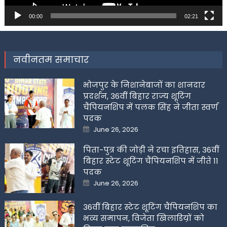
00:00
02:21
नवीनतम समाचार
भोजपुर के निशानेबाजों का शानदार
प्रदर्शन, 36वीं बिहार राज्य शूटिंग
चैंपियनशिप में पलक सिंह ने जीता स्वर्ण
पदक
Posted
June 26, 2026
on
पिता-पुत्र की जोड़ी ने रचा इतिहास, 36वीं
बिहार स्टेट शूटिंग चैंपियनशिप में जीते 11
पदक
Posted
June 26, 2026
on
36वीं बिहार स्टेट शूटिंग चैंपियनशिप का
भव्य समापन, विजेता खिलाडिय़ों को