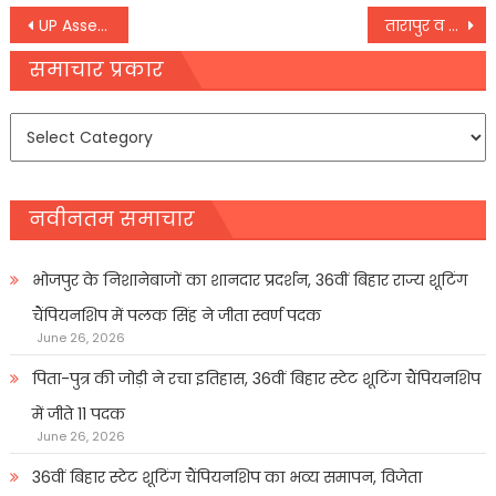
Post
UP Assembly: सपा के छह और भाजपा के एक विधायक सपा में शामिल
तारापुर व कुशेश्वरस्थान में वोटिंग संपन्न, कुशेश्वरस्थान में 49% तो तारापुर में 50.04% वोटिंग
navigation
समाचार प्रकार
समाचार
प्रकार
नवीनतम समाचार
भोजपुर के निशानेबाजों का शानदार प्रदर्शन, 36वीं बिहार राज्य शूटिंग
चैंपियनशिप में पलक सिंह ने जीता स्वर्ण पदक
June 26, 2026
पिता-पुत्र की जोड़ी ने रचा इतिहास, 36वीं बिहार स्टेट शूटिंग चैंपियनशिप
में जीते 11 पदक
June 26, 2026
36वीं बिहार स्टेट शूटिंग चैंपियनशिप का भव्य समापन, विजेता