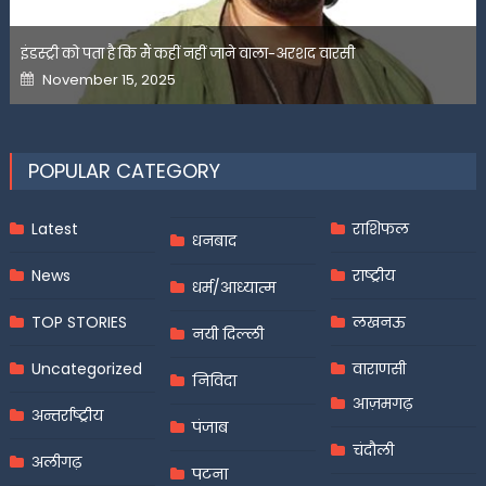
इंडस्ट्री को पता है कि मैं कहीं नहीं जाने वाला-अरशद वारसी
Posted
November 15, 2025
on
POPULAR CATEGORY
Latest
राशिफल
धनबाद
News
राष्ट्रीय
धर्म/आध्यात्म
TOP STORIES
लखनऊ
नयी दिल्ली
Uncategorized
वाराणसी
निविदा
आज़मगढ़
अन्तर्राष्ट्रीय
पंजाब
चंदौली
अलीगढ़
पटना