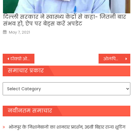
दिल्ली सरकार ने स्वास्थ्य केंद्रों से कहा- जितनी बार
संभव हो, ऐप पर बेड्स करें अपडेट
Posted
May 7, 2021
on
Post
टोक्यो ओलंपिकः हॉकी टीम की हार पर बोले PM मोदी, हमें खिलाडियों पर गर्व है
ओलंपिक्स में इस खिलाड़ी ने तोड़ डाला अपना ही वर्ल्ड रिकॉर्ड
navigation
समाचार प्रकार
समाचार
प्रकार
नवीनतम समाचार
भोजपुर के निशानेबाजों का शानदार प्रदर्शन, 36वीं बिहार राज्य शूटिंग