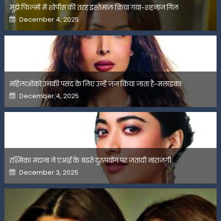
मुझे फिल्मों में शोपीस की तरह इस्तेमाल किया गया-शहनाज गिल
Posted
December 4, 2025
on
महिलाओंको उनकी पसंद के लिए उन्हें जज किया जाता है-मलाइका
Posted
December 4, 2025
on
रश्मिका मंदाना ने एआई के बढ़ते दुरुपयोग पर जतायी नाराजगी
Posted
December 3, 2025
on