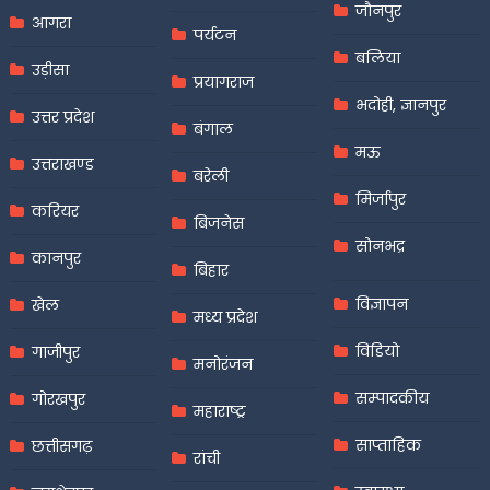
जौनपुर
आगरा
पर्यटन
बलिया
उड़ीसा
प्रयागराज
भदोही, ज्ञानपुर
उत्तर प्रदेश
बंगाल
मऊ
उत्तराखण्ड
बरेली
मिर्जापुर
करियर
बिजनेस
सोनभद्र
कानपुर
बिहार
विज्ञापन
खेल
मध्य प्रदेश
विडियो
गाजीपुर
मनोरंजन
सम्पादकीय
गोरखपुर
महाराष्ट्र
साप्ताहिक
छत्तीसगढ़
रांची