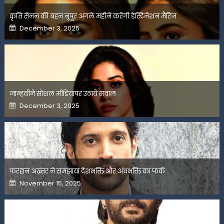
कृति सेनन की बहन नूपुर अगले महीने करेंगी डेस्टिनेशन मैरिज
Posted
December 3, 2025
on
जान्हवीने सोशल मीडियापर उठाये सवाल
Posted
December 3, 2025
on
फरहान अख्तर ने समझाया देशभक्ति और अंधभक्ति का फर्क
Posted
November 15, 2025
on