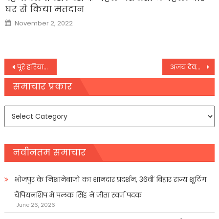
घर से किया मतदान
Posted
November 2, 2022
on
Post
पूरे हरियाणा में धारा-144, खट्टर सरकार बोली- हमारा ऑक्सीजन कोटा अब 232 मीट्रिक टन हुआ
अजय देवगन ने कोविड-19 फैसिलिटी के निर्माण के लिए फिर बढ़ाया मदद का हाथ
navigation
समाचार प्रकार
समाचार
प्रकार
नवीनतम समाचार
भोजपुर के निशानेबाजों का शानदार प्रदर्शन, 36वीं बिहार राज्य शूटिंग
चैंपियनशिप में पलक सिंह ने जीता स्वर्ण पदक
June 26, 2026