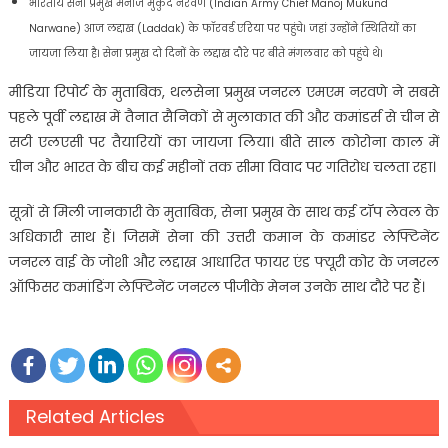
भारतीय सेना प्रमुख मनोज मुकुंद नरवणे (Indian Army Chief Manoj Mukund
Narwane) आज लद्दाख (Laddak) के फॉरवर्ड एरिया पर पहुंचे। जहां उन्होंने स्थितियों का
जायजा लिया है। सेना प्रमुख दो दिनों के लद्दाख दौरे पर बीते मंगलवार को पहुंचे थे।
मीडिया रिपोर्ट के मुताबिक, थलसेना प्रमुख जनरल एमएम नरवणे ने सबसे
पहले पूर्वी लद्दाख में तैनात सैनिकों से मुलाकात की और कमांडर्स से चीन से
सटी एलएसी पर तैयारियों का जायजा लिया। बीते साल कोरोना काल में
चीन और भारत के बीच कई महीनों तक सीमा विवाद पर गतिरोध चलता रहा।
सूत्रों से मिली जानकारी के मुताबिक, सेना प्रमुख के साथ कई टॉप लेवल के
अधिकारी साथ हैं। जिसमें सेना की उत्तरी कमान के कमांडर लेफ्टिनेंट
जनरल वाई के जोशी और लद्दाख आधारित फायर एंड फ्यूरी कोर के जनरल
ऑफिसर कमांडिंग लेफ्टिनेंट जनरल पीजीके मेनन उनके साथ दौरे पर हैं।
Related Articles