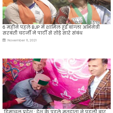
6 महीने पहले BJP में शामिल हुईं बांग्ला अभिनेत्री
सरबंती चटर्जी ने पार्टी से तोड़े सारे संंबंध
Posted
November 11, 2021
on
हिमाचल प्रदेश : देश के पहले मतदाता ने पहली बार