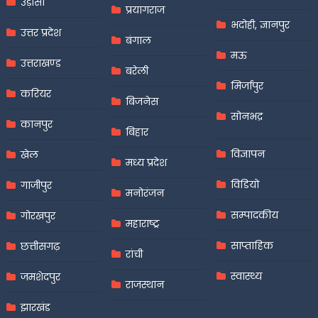
उड़ीसा
प्रयागराज
भदोही, ज्ञानपुर
उत्तर प्रदेश
बंगाल
मऊ
उत्तराखण्ड
बरेली
मिर्जापुर
करियर
बिजनेस
सोनभद्र
कानपुर
बिहार
विज्ञापन
खेल
मध्य प्रदेश
विडियो
गाजीपुर
मनोरंजन
सम्पादकीय
गोरखपुर
महाराष्ट्र
साप्ताहिक
छत्तीसगढ़
रांची
स्वास्थ्य
जमशेदपुर
राजस्थान
झारखंड