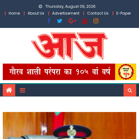
Skip
Thursday, August 06, 2026
to
Home
About Us
Advertisement
Contact Us
E-Paper
content