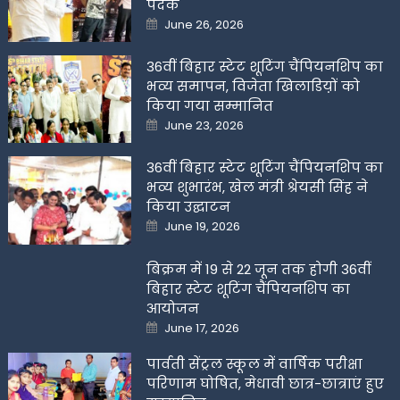
पदक
Posted
June 26, 2026
on
36वीं बिहार स्टेट शूटिंग चैंपियनशिप का
भव्य समापन, विजेता खिलाडिय़ों को
किया गया सम्मानित
Posted
June 23, 2026
on
36वीं बिहार स्टेट शूटिंग चैंपियनशिप का
भव्य शुभारंभ, खेल मंत्री श्रेयसी सिंह ने
किया उद्घाटन
Posted
June 19, 2026
on
बिक्रम में 19 से 22 जून तक होगी 36वीं
बिहार स्टेट शूटिंग चैंपियनशिप का
आयोजन
Posted
June 17, 2026
on
पार्वती सेंट्रल स्कूल में वार्षिक परीक्षा
परिणाम घोषित, मेधावी छात्र-छात्राएं हुए