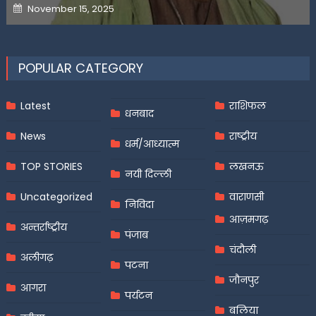
Posted
November 15, 2025
on
POPULAR CATEGORY
Latest
राशिफल
धनबाद
News
राष्ट्रीय
धर्म/आध्यात्म
TOP STORIES
लखनऊ
नयी दिल्ली
Uncategorized
वाराणसी
निविदा
आज़मगढ़
अन्तर्राष्ट्रीय
पंजाब
चंदौली
अलीगढ़
पटना
जौनपुर
आगरा
पर्यटन
बलिया