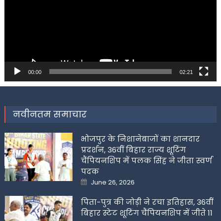
00:00
02:21
नवीनतम समाचार
भोजपुर के निशानेबाजों का शानदार
प्रदर्शन, 36वीं बिहार राज्य शूटिंग
चैंपियनशिप में पलक सिंह ने जीता स्वर्ण
पदक
Posted
June 26, 2026
on
पिता-पुत्र की जोड़ी ने रचा इतिहास, 36वीं
बिहार स्टेट शूटिंग चैंपियनशिप में जीते 11