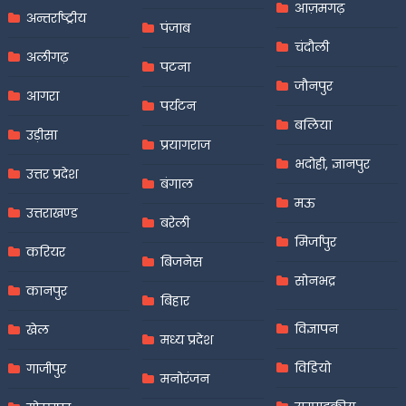
आज़मगढ़
अन्तर्राष्ट्रीय
पंजाब
चंदौली
अलीगढ़
पटना
जौनपुर
आगरा
पर्यटन
बलिया
उड़ीसा
प्रयागराज
भदोही, ज्ञानपुर
उत्तर प्रदेश
बंगाल
मऊ
उत्तराखण्ड
बरेली
मिर्जापुर
करियर
बिजनेस
सोनभद्र
कानपुर
बिहार
विज्ञापन
खेल
मध्य प्रदेश
विडियो
गाजीपुर
मनोरंजन