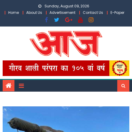
Skip
Sunday, August 09, 2026
to
Home
About Us
Advertisement
Contact Us
E-Paper
content