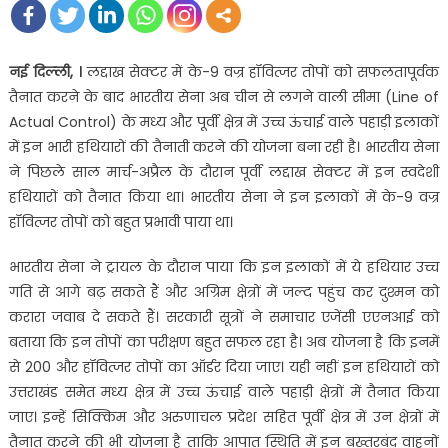
नई दिल्‍ली, ।
लद्दाख सेक्टर में के-9 वज्र हॉवित्जर तोपों को सफलतापूर्वक
तैनात करने के बाद भारतीय सेना अब चीन से लगने वाली सीमा (Line of
Actual Control) के मध्य और पूर्वी क्षेत्र में उच्च ऊंचाई वाले पहाड़ी इलाकों
में इन भारी हथ‍ियारों की तैनाती करने की योजना बना रही है। भारतीय सेना
ने पिछले साल मार्च-अप्रैल के दौरान पूर्वी लद्दाख सेक्टर में इन स्‍वदेशी
हथियारों को तैनात किया था। भारतीय सेना ने इन इलाकों में के-9 वज्र
हॉवित्जर तोपों को बहुत प्रभावी पाया था।
भारतीय सेना ने ट्रायल के दौरान पाया कि इन इलाकों में ये हथियार उच्च
गति से आगे बढ़ सकते हैं और अग्रिम क्षेत्रों में जल्द पहुंच कर दुश्‍मन को
करारा जवाब दे सकते हैं। सरकारी सूत्रों ने समाचार एजेंसी एएनआई को
बताया कि इन तोपों का परीक्षण बहुत सफल रहा है। अब योजना है कि इनमें
से 200 और हॉवित्जर तोपों का ऑर्डर दिया जाए। यही नहीं इन हथियारों को
उत्तराखंड समेत मध्य क्षेत्र में उच्च ऊंचाई वाले पहाड़ी क्षेत्रों में तैनात किया
जाए। इन्‍हें सिक्किम और अरुणाचल प्रदेश सहित पूर्वी क्षेत्र में उन क्षेत्रों में
तैनात करने की भी योजना है ताकि आपात स्थिति में इन बख्तरबंद वाहनों