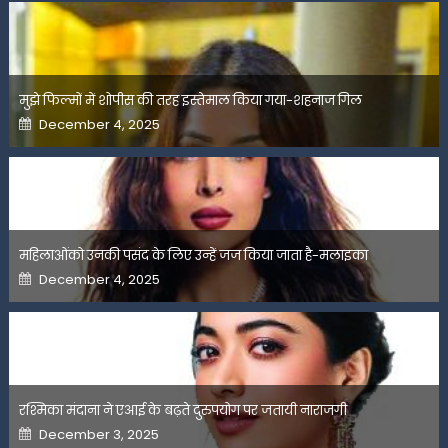
मुझे फिल्मों में शोपीस की तरह इस्तेमाल किया गया-शहनाज गिल
Posted
December 4, 2025
on
महिलाओंको उनकी पसंद के लिए उन्हें जज किया जाता है-मलाइका
Posted
December 4, 2025
on
रश्मिका मंदाना ने एआई के बढ़ते दुरुपयोग पर जतायी नाराजगी
Posted
December 3, 2025
on