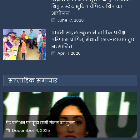
बिहार स्टेट शूटिंग चैंपियनशिप का
आयोजन
Posted
June 17, 2026
on
पार्वती सेंट्रल स्कूल में वार्षिक परीक्षा
परिणाम घोषित, मेधावी छात्र-छात्राएं हुए
सम्मानित
Posted
April 1, 2026
on
साप्ताहिक समाचार
पेड प्रमोशन पर फूटा यामी गौतम का गुस्सा
Posted
December 4, 2025
on