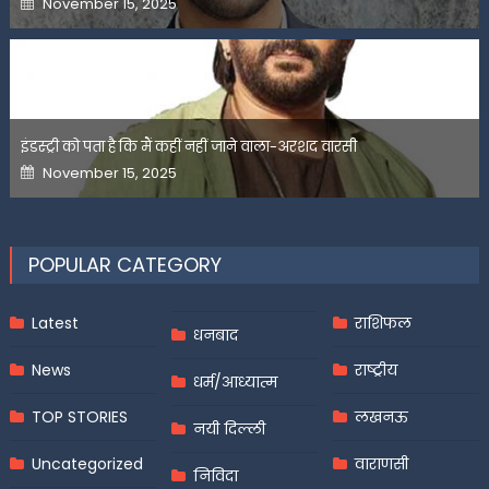
November 15, 2025
on
इंडस्ट्री को पता है कि मैं कहीं नहीं जाने वाला-अरशद वारसी
Posted
November 15, 2025
on
POPULAR CATEGORY
Latest
राशिफल
धनबाद
News
राष्ट्रीय
धर्म/आध्यात्म
TOP STORIES
लखनऊ
नयी दिल्ली
Uncategorized
वाराणसी
निविदा