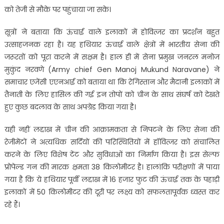
को तेजी से मौके पर पहुंचाया जा सके।
सूत्रों ने बताया कि ऊंचाई वाले इलाकों में होवित्जर का प्रदर्शन बहुत
उत्‍साहजनक रहा है। यह हथियार ऊंचाई वाले क्षेत्रों में भारतीय सेना की
जरूरतों को पूरा करने में सक्षम है। हाल ही में सेना प्रमुख जनरल मनोज
मुकुंद नरवणे (Army chief Gen Manoj Mukund Naravane) ने
समाचार एजेंसी एएनआई को बताया था कि रेगिस्तान और मैदानी इलाकों में
तैनाती के लिए हासिल की गई इन तोपों को चीन के साथ संघर्ष को देखते
हुए कुछ बदलाव के साथ अपग्रेड किया गया है।
यही नहीं लद्दाख में चीन की आक्रामकता से निपटने के लिए सेना की
रेजीमेंटों ने अत्यधिक सर्दियों की परिस्थितियों में हॉवित्जर को संचालित
करने के लिए विशेष टेंट और सुविधाओं का निर्माण किया है। इस सेल्फ
प्रोपेल्ड गन की मारक क्षमता 38 किलोमीटर है। हालांकि परीक्षणों में पाया
गया है कि ये हथियार पूर्वी लद्दाख में 16 हजार फुट की ऊंचाई तक के पहाड़ी
इलाकों में 50 किलोमीटर की दूरी पर लक्ष्य को सफलतापूर्वक ध्‍वस्‍त कर
रहे हैं।