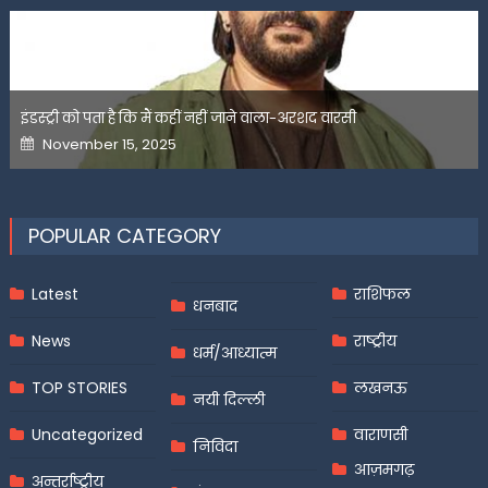
इंडस्ट्री को पता है कि मैं कहीं नहीं जाने वाला-अरशद वारसी
Posted
November 15, 2025
on
POPULAR CATEGORY
Latest
राशिफल
धनबाद
News
राष्ट्रीय
धर्म/आध्यात्म
TOP STORIES
लखनऊ
नयी दिल्ली
Uncategorized
वाराणसी
निविदा
आज़मगढ़
अन्तर्राष्ट्रीय