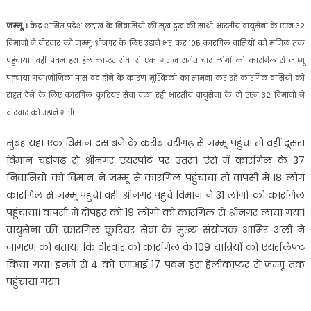
जम्मू, ।
केंद्र शासित प्रदेश लद्दाख के निवासियों की सुख दुख की साथी भारतीय वायुसेना के एएन 32
विमानों ने वीरवार को जम्मू, श्रीनगर के लिए उड़ानें भर कर 105 कारगिल वासियों को मंजिल तक
पहुंचाया। वहीं पवन हंस हेलीकाप्टर सेवा से एक मरीज समेत चार लोगों को कारगिल से जम्मू
पहुंचाया गया।जोजिला पास बंद होने के कारण मुश्किलों का सामना कर रहे कारगिल वासियों को
राहत देने के लिए कारगिल कूरियर सेवा चला रही भारतीय वायुसेना के दो एएन 32 विमानों ने
वीरवार को उड़ाने भरीं।
सुबह यहां एक विमान दस बजे के करीब चंडीगढ़ से जम्मू पहुंचा तो वहीं दूसरा
विमान चंडीगढ़ से श्रीनगर एयरपोर्ट पर उतरा। ऐसे में कारगिल के 37
निवासियों को विमान ने जम्मू से कारगिल पहुंचाया तो वापसी में 18 लोग
कारगिल से जम्मू पहुंचे। वहीं श्रीनगर पहुंचे विमान ने 31 लोगों को कारगिल
पहुंचाया। वापसी में दोपहर को 19 लोगों को कारगिल से श्रीनगर लाया गया।
वायुसेना की कारगिल कूरियर सेवा के मुख्य संयोजक आमिर अली ने
जागरण को बताया कि वीरवार को कारगिल के 109 यात्रियों को एयरलिफ्ट
किया गया। इनमें से 4 को एमआई 17 पवन हंस हेलीकाप्टर से जम्मू तक
पहुंचाया गया।