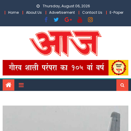
Skip
Thursday, August 06, 2026
to
Home
About Us
Advertisement
Contact Us
E-Paper
content