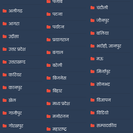
पंजाब
चंदौली
अलीगढ़
पटना
जौनपुर
आगरा
पर्यटन
बलिया
उड़ीसा
प्रयागराज
भदोही, ज्ञानपुर
उत्तर प्रदेश
बंगाल
मऊ
उत्तराखण्ड
बरेली
मिर्जापुर
करियर
बिजनेस
सोनभद्र
कानपुर
बिहार
विज्ञापन
खेल
मध्य प्रदेश
विडियो
गाजीपुर
मनोरंजन
सम्पादकीय
गोरखपुर
महाराष्ट्र