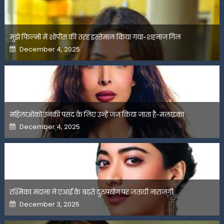
मुझे फिल्मों में शोपीस की तरह इस्तेमाल किया गया-शहनाज गिल
Posted
December 4, 2025
on
महिलाओंको उनकी पसंद के लिए उन्हें जज किया जाता है-मलाइका
Posted
December 4, 2025
on
रश्मिका मंदाना ने एआई के बढ़ते दुरुपयोग पर जतायी नाराजगी
Posted
December 3, 2025
on