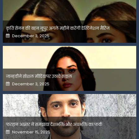
कृति सेनन की बहन नूपुर अगले महीने करेंगी डेस्टिनेशन मैरिज
Posted
December 3, 2025
on
जान्हवीने सोशल मीडियापर उठाये सवाल
Posted
December 3, 2025
on
फरहान अख्तर ने समझाया देशभक्ति और अंधभक्ति का फर्क
Posted
November 15, 2025
on