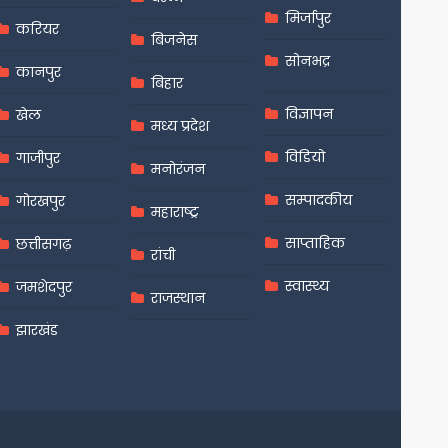
मिर्जापुर
करियर
बिजनेस
सोनभद्र
कानपुर
बिहार
विज्ञापन
खेल
मध्य प्रदेश
विडियो
गाजीपुर
मनोरंजन
सम्पादकीय
गोरखपुर
महाराष्ट्र
साप्ताहिक
छत्तीसगढ़
रांची
स्वास्थ्य
जमशेदपुर
राजस्थान
झारखंड