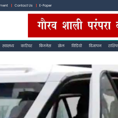
ement
Contact Us
E-Paper
स्वास्थ्य
करियर
बिजनेस
खेल
विडियो
विज्ञापन
राशि