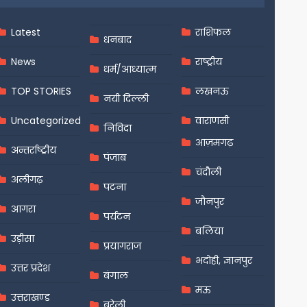
Latest
राशिफल
धनबाद
News
राष्ट्रीय
धर्म/आध्यात्म
TOP STORIES
लखनऊ
नयी दिल्ली
Uncategorized
वाराणसी
निविदा
आज़मगढ़
अन्तर्राष्ट्रीय
पंजाब
चंदौली
अलीगढ़
पटना
जौनपुर
आगरा
पर्यटन
बलिया
उड़ीसा
प्रयागराज
भदोही, ज्ञानपुर
उत्तर प्रदेश
बंगाल
मऊ
उत्तराखण्ड
बरेली