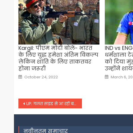
Kargil: पीएम मोदी बोले- भारत
IND vs ENG
के लिए युद्ध हमेशा अंतिम विकल्प
धर्मशाला टे
लेकिन शांति के लिए ताकतवर
को दिया मु
होना जरूरी
उन्होंने शाय
Posted
Posted
October 24, 2022
March 6, 2
on
on
Post
UP: गलत साइड से आ रही बस में ट्राला ने मारी टक्कर, 22 लोग गंभीर रूप से घायल
navigation
नवीनतम समाचार