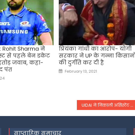
: Rohit Sharma ने
प्रियंका गांधी का आरोप- योगी
स्ट से पहले बेन डकेट
सरकार ने UP के गन्ना किसानो
ंहतोड़ जवाब, कहा-
की दुर्गति कर दी है
द पंत
Posted
February 13, 2021
on
024
UIDAI ने निकाली असिस्टेंट सेक्शन ऑफिसर और असिस्टेंट एकाउंट ऑफिसर की नौकरियां
साप्ताहिक समाचार