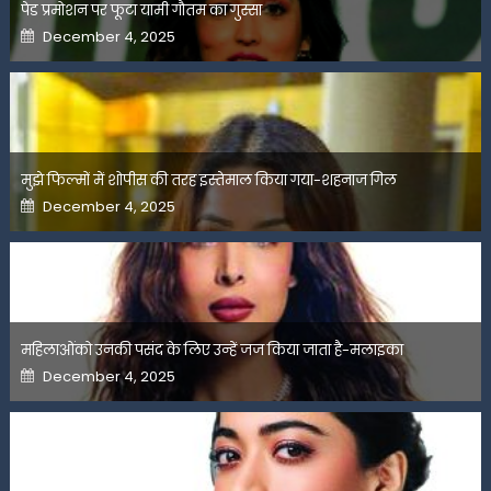
पेड प्रमोशन पर फूटा यामी गौतम का गुस्सा
Posted
December 4, 2025
on
मुझे फिल्मों में शोपीस की तरह इस्तेमाल किया गया-शहनाज गिल
Posted
December 4, 2025
on
महिलाओंको उनकी पसंद के लिए उन्हें जज किया जाता है-मलाइका
Posted
December 4, 2025
on