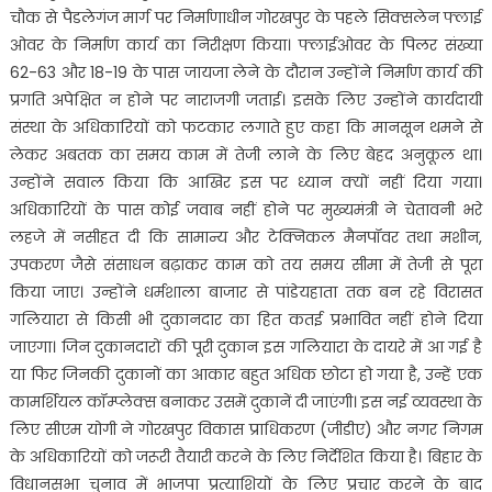
चौक से पैडलेगंज मार्ग पर निर्माणाधीन गोरखपुर के पहले सिक्सलेन फ्लाई
ओवर के निर्माण कार्य का निरीक्षण किया। फ्लाईओवर के पिलर संख्या
62-63 और 18-19 के पास जायजा लेने के दौरान उन्होंने निर्माण कार्य की
प्रगति अपेक्षित न होने पर नाराजगी जताई। इसके लिए उन्होंने कार्यदायी
संस्था के अधिकारियों को फटकार लगाते हुए कहा कि मानसून थमने से
लेकर अबतक का समय काम में तेजी लाने के लिए बेहद अनुकूल था।
उन्होंने सवाल किया कि आखिर इस पर ध्यान क्यों नहीं दिया गया।
अधिकारियों के पास कोई जवाब नहीं होने पर मुख्यमंत्री ने चेतावनी भरे
लहजे में नसीहत दी कि सामान्य और टेक्निकल मैनपॉवर तथा मशीन,
उपकरण जैसे संसाधन बढ़ाकर काम को तय समय सीमा में तेजी से पूरा
किया जाए। उन्होंने धर्मशाला बाजार से पांडेयहाता तक बन रहे विरासत
गलियारा से किसी भी दुकानदार का हित कतई प्रभावित नहीं होने दिया
जाएगा। जिन दुकानदारों की पूरी दुकान इस गलियारा के दायरे में आ गई है
या फिर जिनकी दुकानों का आकार बहुत अधिक छोटा हो गया है, उन्हें एक
कामर्शियल कॉम्प्लेक्स बनाकर उसमें दुकानें दी जाएंगी। इस नई व्यवस्था के
लिए सीएम योगी ने गोरखपुर विकास प्राधिकरण (जीडीए) और नगर निगम
के अधिकारियों को जरूरी तैयारी करने के लिए निर्देशित किया है। बिहार के
विधानसभा चुनाव में भाजपा प्रत्याशियों के लिए प्रचार करने के बाद