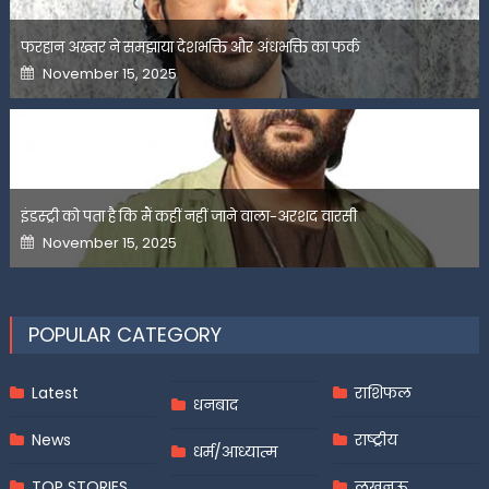
फरहान अख्तर ने समझाया देशभक्ति और अंधभक्ति का फर्क
Posted
November 15, 2025
on
इंडस्ट्री को पता है कि मैं कहीं नहीं जाने वाला-अरशद वारसी
Posted
November 15, 2025
on
POPULAR CATEGORY
Latest
राशिफल
धनबाद
News
राष्ट्रीय
धर्म/आध्यात्म
TOP STORIES
लखनऊ