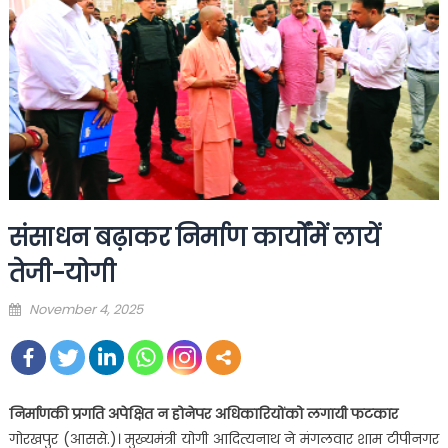
संसाधन बढ़ाकर निर्माण कार्योंमें लायें
तेजी-योगी
Posted
November 4, 2025
on
निर्माणकी प्रगति अपेक्षित न होनेपर अधिकारियोंको लगायी फटकार
गोरखपुर (आससे.)। मुख्यमंत्री योगी आदित्यनाथ ने मंगलवार शाम टीपीनगर