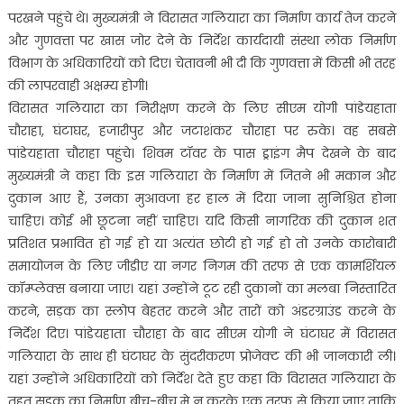
परखने पहुंचे थे। मुख्यमंत्री ने विरासत गलियारा का निर्माण कार्य तेज करने
और गुणवत्ता पर खास जोर देने के निर्देश कार्यदायी संस्था लोक निर्माण
विभाग के अधिकारियों को दिए। चेतावनी भी दी कि गुणवत्ता में किसी भी तरह
की लापरवाही अक्षम्य होगी।
विरासत गलियारा का निरीक्षण करने के लिए सीएम योगी पांडेयहाता
चौराहा, घंटाघर, हजारीपुर और जटाशंकर चौराहा पर रुके। वह सबसे
पांडेयहाता चौराहा पहुंचे। शिवम टॉवर के पास ड्राइंग मैप देखने के बाद
मुख्यमंत्री ने कहा कि इस गलियारा के निर्माण में जितने भी मकान और
दुकान आए हैं, उनका मुआवजा हर हाल में दिया जाना सुनिश्चित होना
चाहिए। कोई भी छूटना नहीं चाहिए। यदि किसी नागरिक की दुकान शत
प्रतिशत प्रभावित हो गई हो या अत्यंत छोटी हो गई हो तो उनके कारोबारी
समायोजन के लिए जीडीए या नगर निगम की तरफ से एक कामर्शियल
कॉम्प्लेक्स बनाया जाए। यहां उन्होंने टूट रही दुकानों का मलबा निस्तारित
करने, सड़क का स्लोप बेहतर करने और तारों को अंडरग्राउंड करने के
निर्देश दिए। पांडेयहाता चौराहा के बाद सीएम योगी ने घंटाघर में विरासत
गलियारा के साथ ही घंटाघर के सुंदरीकरण प्रोजेक्ट की भी जानकारी ली।
यहां उन्होंने अधिकारियों को निर्देश देते हुए कहा कि विरासत गलियारा के
तहत सड़क का निर्माण बीच-बीच मे न करके एक तरफ से किया जाए ताकि