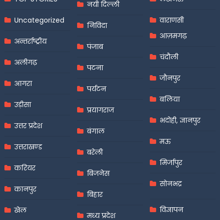
नयी दिल्ली
Uncategorized
वाराणसी
निविदा
आज़मगढ़
अन्तर्राष्ट्रीय
पंजाब
चंदौली
अलीगढ़
पटना
जौनपुर
आगरा
पर्यटन
बलिया
उड़ीसा
प्रयागराज
भदोही, ज्ञानपुर
उत्तर प्रदेश
बंगाल
मऊ
उत्तराखण्ड
बरेली
मिर्जापुर
करियर
बिजनेस
सोनभद्र
कानपुर
बिहार
विज्ञापन
खेल
मध्य प्रदेश