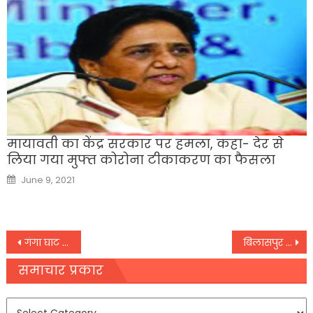
मायावती का केंद्र सरकार पर हमला, कहा- देर से
लिया गया मुफ्त कोरोना टीकाकरण का फैसला
Posted
June 9, 2021
on
Post
गंगा घाट क्षेत्र ‘नो फ्लाई जोनÓ घोषित देव दीपावली पर ड्रोन रहेगा प्रतिबंधित
बिलासपुर : मालगाड़ी-पैसेंजर ट्रेनमें टक्कर, सात की मौत
navigation
समाचार प्रकार
समाचार