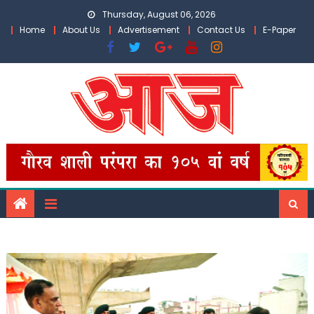
Skip
Thursday, August 06, 2026
to
Home
About Us
Advertisement
Contact Us
E-Paper
content