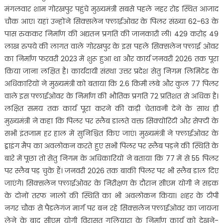
मंगलवार शाम गोरखपुर पहुंचे मुख्यमंत्री सबसे पहले नहर रोड स्थित आजाद
चौक आए। यहां उन्होंने सिक्सलेन फ्लाईओवर के पिलर संख्या 62-63 के
पास रुककर निर्माण की अद्यतन प्रगति की जानकारी ली। 429 करोड़ 49
लाख रुपये की लागत वाले गोरखपुर के इस पहले सिक्सलेन फ्लाई ओवर
का निर्माण फरवरी 2023 में शुरू हुआ था और कार्य जनवरी 2026 तक पूरा
किया जाना लक्षित है। कार्यदायी संस्था उत्तर प्रदेश सेतु निगम लिमिटेड के
अधिकारियों ने मुख्यमंत्री को बताया कि 2.6 किमी लंबे और कुल 77 पिलर
वाले इस फ्लाईओवर के निर्माण की भौतिक प्रगति 72 प्रतिशत से अधिक है।
लक्षित समय तक कार्य पूरा करने की कड़ी चेतावनी देने के साथ ही
मुख्यमंत्री ने कहा कि पिलर पर स्लैब डालते वक्त सिक्योरिटी और सेफ्टी के
सभी इंतजाम हर हाल में सुनिश्चित किए जाएं। मुख्यमंत्री ने फ्लाईओवर के
ड्राइंग मैप का अवलोकन करते हुए सभी पिलर पर स्लैब पड़ने की स्थिति के
बारे में पूछा तो सेतु निगम के अधिकारियों ने बताया कि 77 में से 55 पिलर
पर स्लैब पड़ चुके हैं। जनवरी 2026 तक बाकी पिलर पर भी स्लैब डाल दिए
जाएंगे। सिक्सलेन फ्लाईओवर के निरीक्षण के दौरान सीएम योगी ने सड़क
के दोनों तरफ नालों की स्थिति का भी अवलोकन किया। शहर के टीपी
नगर चौक से पैडलेगंज मार्ग पर बन रहे सिक्सलेन फ्लाईओवर का जायजा
लेने के बाद सीएम योगी विरासत गलियारा के निर्माण कार्य को देखने-