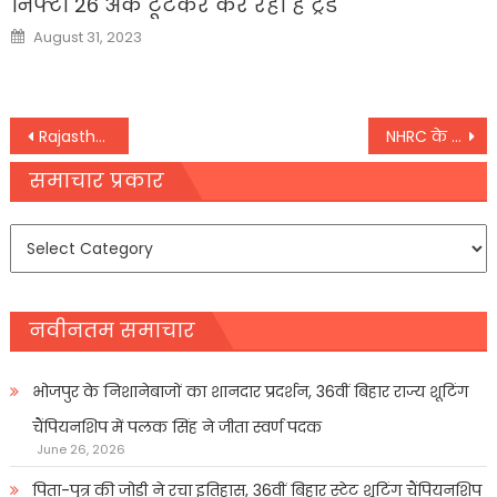
निफ्टी 26 अंक टूटकर कर रहा है ट्रेड
Posted
August 31, 2023
on
Post
Rajasthan High Court को मिले 5 नए न्यायाधीश, अब जजों की कुल संख्या 27 हुई
NHRC के 28वें स्थापना दिवस पर प्रधानमंत्री नरेंद्र मोदी का संबोधित
navigation
समाचार प्रकार
समाचार
प्रकार
नवीनतम समाचार
भोजपुर के निशानेबाजों का शानदार प्रदर्शन, 36वीं बिहार राज्य शूटिंग
चैंपियनशिप में पलक सिंह ने जीता स्वर्ण पदक
June 26, 2026
पिता-पुत्र की जोड़ी ने रचा इतिहास, 36वीं बिहार स्टेट शूटिंग चैंपियनशिप