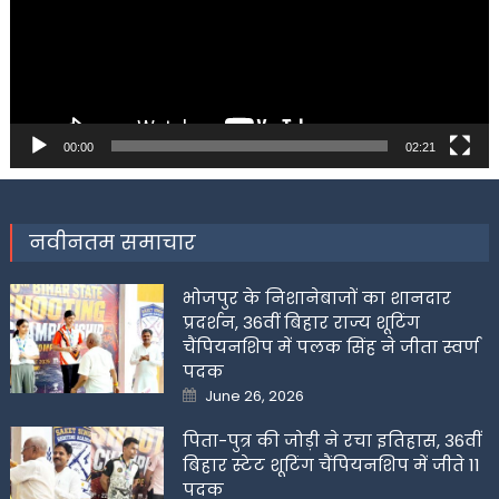
00:00
02:21
नवीनतम समाचार
भोजपुर के निशानेबाजों का शानदार
प्रदर्शन, 36वीं बिहार राज्य शूटिंग
चैंपियनशिप में पलक सिंह ने जीता स्वर्ण
पदक
Posted
June 26, 2026
on
पिता-पुत्र की जोड़ी ने रचा इतिहास, 36वीं
बिहार स्टेट शूटिंग चैंपियनशिप में जीते 11
पदक