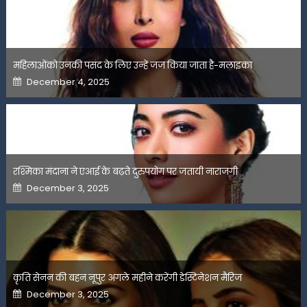
महिलाओंको उनकी पसंद के लिए उन्हें जज किया जाता है-मलाइका
Posted
December 4, 2025
on
रश्मिका मंदाना ने एआई के बढ़ते दुरुपयोग पर जतायी नाराजगी
Posted
December 3, 2025
on
कृति सेनन की बहन नूपुर अगले महीने करेंगी डेस्टिनेशन मैरिज
Posted
December 3, 2025
on