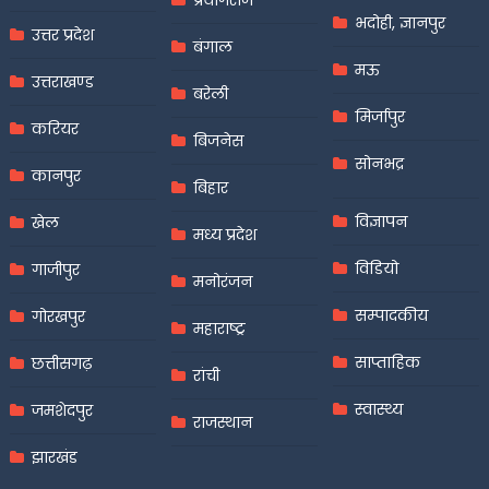
प्रयागराज
भदोही, ज्ञानपुर
उत्तर प्रदेश
बंगाल
मऊ
उत्तराखण्ड
बरेली
मिर्जापुर
करियर
बिजनेस
सोनभद्र
कानपुर
बिहार
विज्ञापन
खेल
मध्य प्रदेश
विडियो
गाजीपुर
मनोरंजन
सम्पादकीय
गोरखपुर
महाराष्ट्र
साप्ताहिक
छत्तीसगढ़
रांची
स्वास्थ्य
जमशेदपुर
राजस्थान
झारखंड