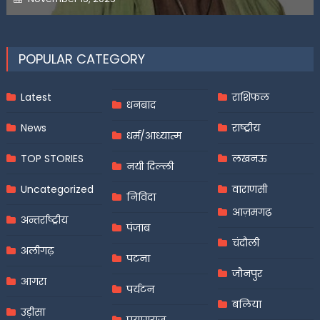
on
POPULAR CATEGORY
Latest
राशिफल
धनबाद
News
राष्ट्रीय
धर्म/आध्यात्म
TOP STORIES
लखनऊ
नयी दिल्ली
Uncategorized
वाराणसी
निविदा
आज़मगढ़
अन्तर्राष्ट्रीय
पंजाब
चंदौली
अलीगढ़
पटना
जौनपुर
आगरा
पर्यटन
बलिया
उड़ीसा