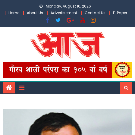
Skip
Monday, August 10, 2026
to
Home
About Us
Advertisement
Contact Us
E-Paper
content