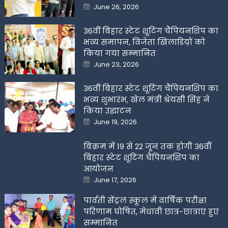
Posted
June 26, 2026
on
36वीं बिहार स्टेट शूटिंग चैंपियनशिप का
भव्य समापन, विजेता खिलाडिय़ों को
किया गया सम्मानित
Posted
June 23, 2026
on
36वीं बिहार स्टेट शूटिंग चैंपियनशिप का
भव्य शुभारंभ, खेल मंत्री श्रेयसी सिंह ने
किया उद्घाटन
Posted
June 19, 2026
on
बिक्रम में 19 से 22 जून तक होगी 36वीं
बिहार स्टेट शूटिंग चैंपियनशिप का
आयोजन
Posted
June 17, 2026
on
पार्वती सेंट्रल स्कूल में वार्षिक परीक्षा
परिणाम घोषित, मेधावी छात्र-छात्राएं हुए
सम्मानित