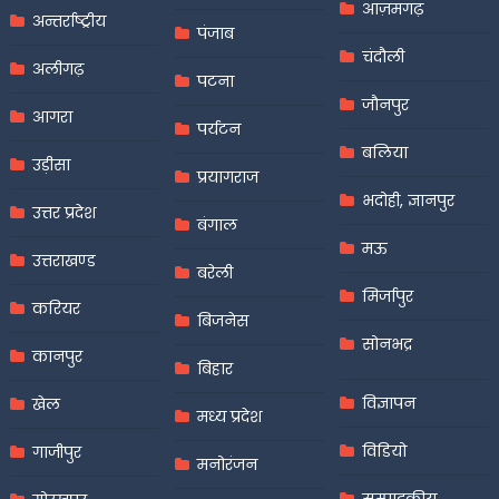
आज़मगढ़
अन्तर्राष्ट्रीय
पंजाब
चंदौली
अलीगढ़
पटना
जौनपुर
आगरा
पर्यटन
बलिया
उड़ीसा
प्रयागराज
भदोही, ज्ञानपुर
उत्तर प्रदेश
बंगाल
मऊ
उत्तराखण्ड
बरेली
मिर्जापुर
करियर
बिजनेस
सोनभद्र
कानपुर
बिहार
विज्ञापन
खेल
मध्य प्रदेश
विडियो
गाजीपुर
मनोरंजन
सम्पादकीय