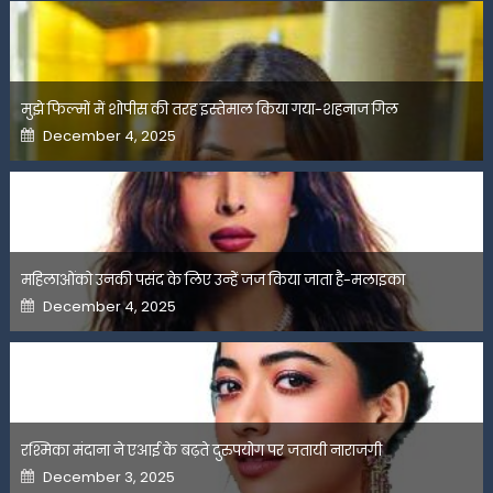
मुझे फिल्मों में शोपीस की तरह इस्तेमाल किया गया-शहनाज गिल
Posted
December 4, 2025
on
महिलाओंको उनकी पसंद के लिए उन्हें जज किया जाता है-मलाइका
Posted
December 4, 2025
on
रश्मिका मंदाना ने एआई के बढ़ते दुरुपयोग पर जतायी नाराजगी
Posted
December 3, 2025
on