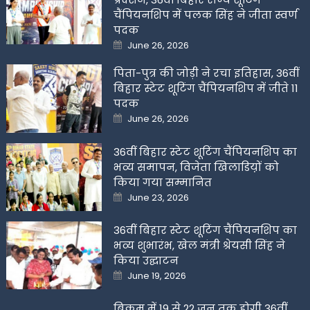
चैंपियनशिप में पलक सिंह ने जीता स्वर्ण
पदक
Posted
June 26, 2026
on
पिता-पुत्र की जोड़ी ने रचा इतिहास, 36वीं
बिहार स्टेट शूटिंग चैंपियनशिप में जीते 11
पदक
Posted
June 26, 2026
on
36वीं बिहार स्टेट शूटिंग चैंपियनशिप का
भव्य समापन, विजेता खिलाडिय़ों को
किया गया सम्मानित
Posted
June 23, 2026
on
36वीं बिहार स्टेट शूटिंग चैंपियनशिप का
भव्य शुभारंभ, खेल मंत्री श्रेयसी सिंह ने
किया उद्घाटन
Posted
June 19, 2026
on
बिक्रम में 19 से 22 जून तक होगी 36वीं