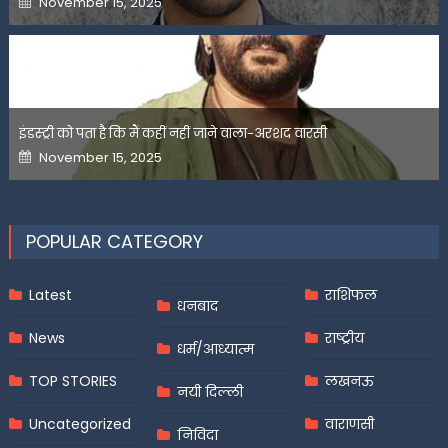
November 15, 2025
on
इंडस्ट्री को पता है कि मैं कहीं नहीं जाने वाला-अरशद वारसी
Posted
November 15, 2025
on
POPULAR CATEGORY
Latest
राशिफल
धनबाद
News
राष्ट्रीय
धर्म/आध्यात्म
TOP STORIES
लखनऊ
नयी दिल्ली
Uncategorized
वाराणसी
निविदा