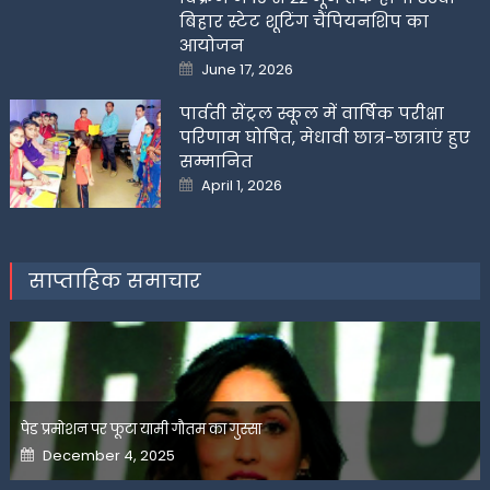
बिहार स्टेट शूटिंग चैंपियनशिप का
आयोजन
Posted
June 17, 2026
on
पार्वती सेंट्रल स्कूल में वार्षिक परीक्षा
परिणाम घोषित, मेधावी छात्र-छात्राएं हुए
सम्मानित
Posted
April 1, 2026
on
साप्ताहिक समाचार
पेड प्रमोशन पर फूटा यामी गौतम का गुस्सा
Posted
December 4, 2025
on