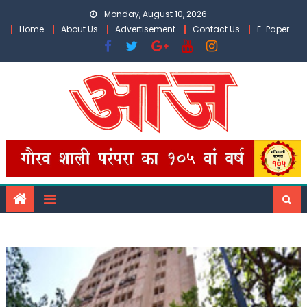
Skip
Monday, August 10, 2026
to
Home
About Us
Advertisement
Contact Us
E-Paper
content