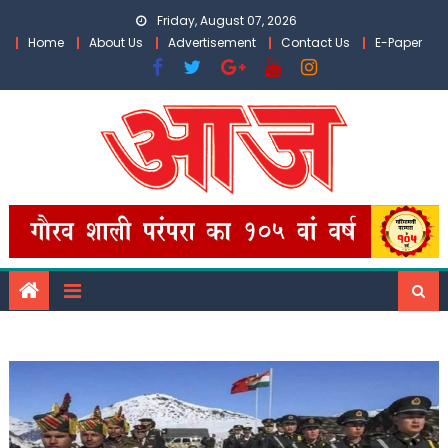
Skip
Friday, August 07, 2026
to
Home
About Us
Advertisement
Contact Us
E-Paper
content