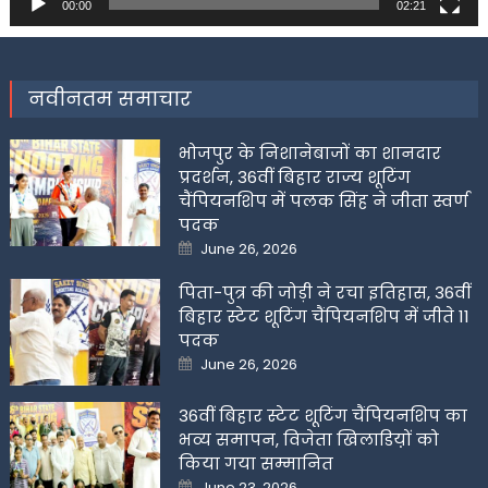
00:00
02:21
नवीनतम समाचार
भोजपुर के निशानेबाजों का शानदार
प्रदर्शन, 36वीं बिहार राज्य शूटिंग
चैंपियनशिप में पलक सिंह ने जीता स्वर्ण
पदक
Posted
June 26, 2026
on
पिता-पुत्र की जोड़ी ने रचा इतिहास, 36वीं
बिहार स्टेट शूटिंग चैंपियनशिप में जीते 11
पदक
Posted
June 26, 2026
on
36वीं बिहार स्टेट शूटिंग चैंपियनशिप का
भव्य समापन, विजेता खिलाडिय़ों को
किया गया सम्मानित
Posted
June 23, 2026