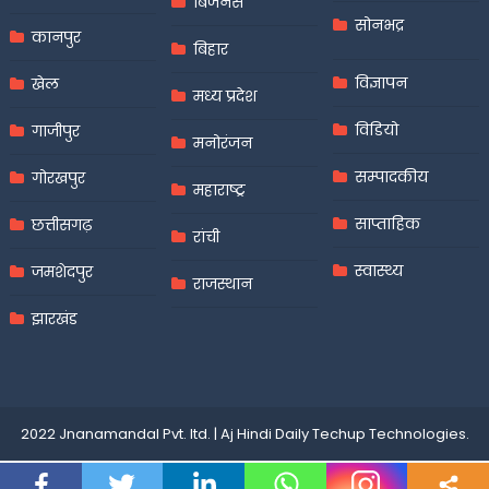
बिजनेस
सोनभद्र
कानपुर
बिहार
विज्ञापन
खेल
मध्य प्रदेश
विडियो
गाजीपुर
मनोरंजन
सम्पादकीय
गोरखपुर
महाराष्ट्र
साप्ताहिक
छत्तीसगढ़
रांची
स्वास्थ्य
जमशेदपुर
राजस्थान
झारखंड
2022 Jnanamandal Pvt. ltd.
|
Aj Hindi Daily
Techup Technologies
.