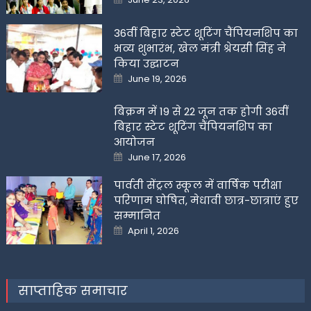
on
36वीं बिहार स्टेट शूटिंग चैंपियनशिप का
भव्य शुभारंभ, खेल मंत्री श्रेयसी सिंह ने
किया उद्घाटन
Posted
June 19, 2026
on
बिक्रम में 19 से 22 जून तक होगी 36वीं
बिहार स्टेट शूटिंग चैंपियनशिप का
आयोजन
Posted
June 17, 2026
on
पार्वती सेंट्रल स्कूल में वार्षिक परीक्षा
परिणाम घोषित, मेधावी छात्र-छात्राएं हुए
सम्मानित
Posted
April 1, 2026
on
साप्ताहिक समाचार