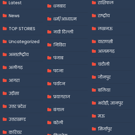
Latest
राशिफल
धनबाद
News
राष्ट्रीय
धर्म/आध्यात्म
TOP STORIES
लखनऊ
नयी दिल्ली
Uncategorized
वाराणसी
निविदा
आज़मगढ़
अन्तर्राष्ट्रीय
पंजाब
चंदौली
अलीगढ़
पटना
जौनपुर
आगरा
पर्यटन
बलिया
उड़ीसा
प्रयागराज
भदोही, ज्ञानपुर
उत्तर प्रदेश
बंगाल
मऊ
उत्तराखण्ड
बरेली
मिर्जापुर
करियर