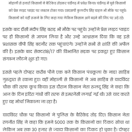
मोहाली से हजारों किसानों ने बैरिकेड तोड़कर चंडीगढ़ में प्रवेश किया। चंडीगढ़ में घुसे किसानों
को प्रेस लाइट प्वाइंट पर जबरन रोका गया। एसएसपी कुलदीप सिंह चाहल भी मौके पर पहुंचे।
किसानों को यहीं रुकने के लिए कहा गया लेकिन किसान आगे बढ़ने की जिद पर अड़े रहे।
इसके बाद डीसी मंदीप सिंह बराड़ भी मौके पर पहुंचे। उन्होंने प्रेस लाइट प्वाइंट
पर ही किसानों से ज्ञापन लिया है और उन्हें आश्वासन दिया कि वह इसे
प्रशासक वीपी सिंह बदनौर तक पहुंचाएंगे। उन्होंने सभी से शांति की अपील
की है। इसके बाद सेक्टर18/17 की विभाजित सड़क पर इकट्ठा हुए किसान
संगठन लौटने शुरू हो गए।
इससे पहले दोपहर करीब पौने एक बजे किसान पंचकूला के नाडा साहिब
गुरुद्वारा से रवाना हुए। वहीं मोहाली से किसानों ने अंब साहिब से यादविंदर
चौक की तरफ कूच किया। इस दौरान किसान नेता रुलदू सिंह ने कहा कि
आज के दिन इंदिरा गांधी की तरफ से इमरजेंसी लगाई गई थी। उसे याद करते
हुए यह मोर्चा निकाला जा रहा है।
यादविंदर चौक पर किसानों ने पुलिस के बैरिकेड तोड़ दिए। किसान नेता
रणजीत सिंह ने कहा कि हमने 5000 तक के किसानों का टिकट सोचा था
लेकिन अब तक 30 हजार से ज्यादा किसानों का टिकट हो चुका है। दोपहर