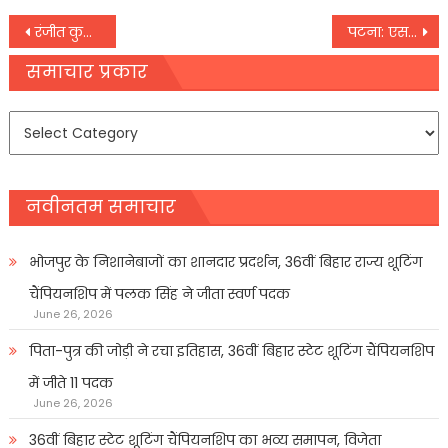
Post
रंजीत कुमार दास की जगह असम भाजपा के नए अध्यक्ष होंगे भाबेश कलिता, शारदा देवी के पास मणिपुर
पटना: एसटीईटी क्वाइलिफाइड सभी अभ्यर्थियों को मिलेगा शिक्षकों की बहाली में मौका
navigation
समाचार प्रकार
समाचार
प्रकार
नवीनतम समाचार
भोजपुर के निशानेबाजों का शानदार प्रदर्शन, 36वीं बिहार राज्य शूटिंग
चैंपियनशिप में पलक सिंह ने जीता स्वर्ण पदक
June 26, 2026
पिता-पुत्र की जोड़ी ने रचा इतिहास, 36वीं बिहार स्टेट शूटिंग चैंपियनशिप
में जीते 11 पदक
June 26, 2026
36वीं बिहार स्टेट शूटिंग चैंपियनशिप का भव्य समापन, विजेता