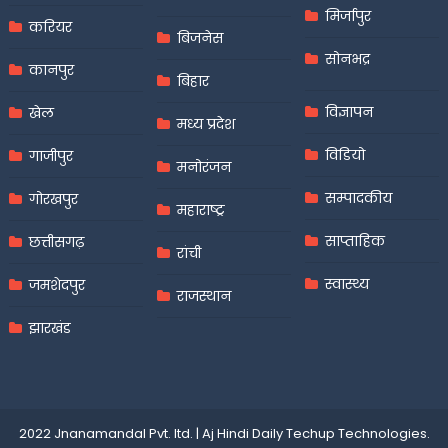
मिर्जापुर
करियर
बिजनेस
सोनभद्र
कानपुर
बिहार
विज्ञापन
खेल
मध्य प्रदेश
विडियो
गाजीपुर
मनोरंजन
सम्पादकीय
गोरखपुर
महाराष्ट्र
साप्ताहिक
छत्तीसगढ़
रांची
स्वास्थ्य
जमशेदपुर
राजस्थान
झारखंड
2022 Jnanamandal Pvt. ltd.
|
Aj Hindi Daily
Techup Technologies
.