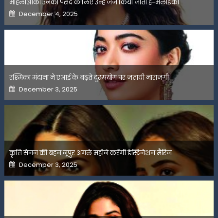
महिलाओंको उनकी पसंद के लिए उन्हें जज किया जाता है-मलाइका
Posted
December 4, 2025
on
रश्मिका मंदाना ने एआई के बढ़ते दुरुपयोग पर जतायी नाराजगी
Posted
December 3, 2025
on
कृति सेनन की बहन नूपुर अगले महीने करेंगी डेस्टिनेशन मैरिज
Posted
December 3, 2025
on