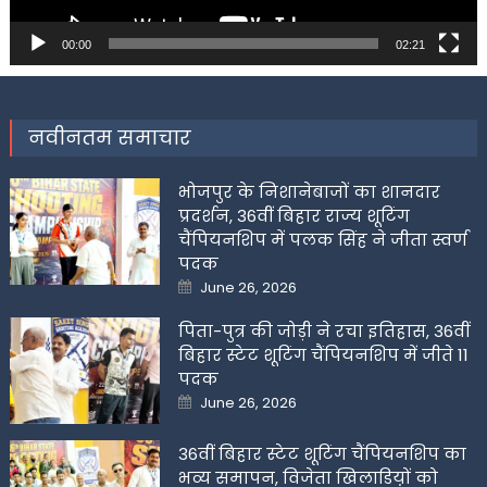
00:00
02:21
नवीनतम समाचार
भोजपुर के निशानेबाजों का शानदार
प्रदर्शन, 36वीं बिहार राज्य शूटिंग
चैंपियनशिप में पलक सिंह ने जीता स्वर्ण
पदक
Posted
June 26, 2026
on
पिता-पुत्र की जोड़ी ने रचा इतिहास, 36वीं
बिहार स्टेट शूटिंग चैंपियनशिप में जीते 11
पदक
Posted
June 26, 2026
on
36वीं बिहार स्टेट शूटिंग चैंपियनशिप का
भव्य समापन, विजेता खिलाडिय़ों को