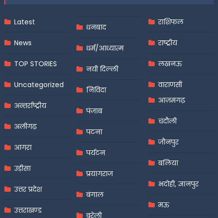
Latest
राशिफल
धनबाद
News
राष्ट्रीय
धर्म/आध्यात्म
TOP STORIES
लखनऊ
नयी दिल्ली
Uncategorized
वाराणसी
निविदा
आज़मगढ़
अन्तर्राष्ट्रीय
पंजाब
चंदौली
अलीगढ़
पटना
जौनपुर
आगरा
पर्यटन
बलिया
उड़ीसा
प्रयागराज
भदोही, ज्ञानपुर
उत्तर प्रदेश
बंगाल
मऊ
उत्तराखण्ड
बरेली