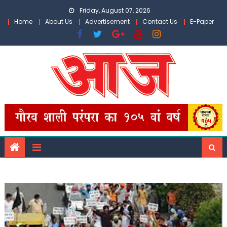
Skip
Friday, August 07, 2026
to
Home
About Us
Advertisement
Contact Us
E-Paper
content