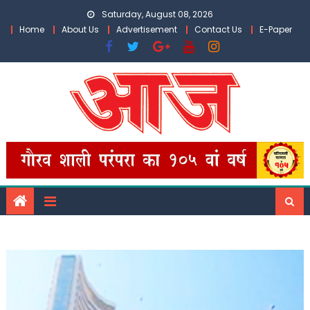
Skip
Saturday, August 08, 2026
to
Home
About Us
Advertisement
Contact Us
E-Paper
content