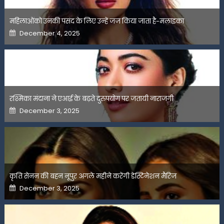
महिलाओंको उनकी पसंद के लिए उन्हें जज किया जाता है-मलाइका
Posted
December 4, 2025
on
रश्मिका मंदाना ने एआई के बढ़ते दुरुपयोग पर जतायी नाराजगी
Posted
December 3, 2025
on
कृति सेनन की बहन नूपुर अगले महीने करेंगी डेस्टिनेशन मैरिज
Posted
December 3, 2025
on