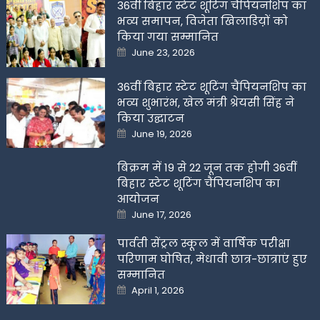
36वीं बिहार स्टेट शूटिंग चैंपियनशिप का
भव्य समापन, विजेता खिलाडिय़ों को
किया गया सम्मानित
Posted
June 23, 2026
on
36वीं बिहार स्टेट शूटिंग चैंपियनशिप का
भव्य शुभारंभ, खेल मंत्री श्रेयसी सिंह ने
किया उद्घाटन
Posted
June 19, 2026
on
बिक्रम में 19 से 22 जून तक होगी 36वीं
बिहार स्टेट शूटिंग चैंपियनशिप का
आयोजन
Posted
June 17, 2026
on
पार्वती सेंट्रल स्कूल में वार्षिक परीक्षा
परिणाम घोषित, मेधावी छात्र-छात्राएं हुए
सम्मानित
Posted
April 1, 2026
on