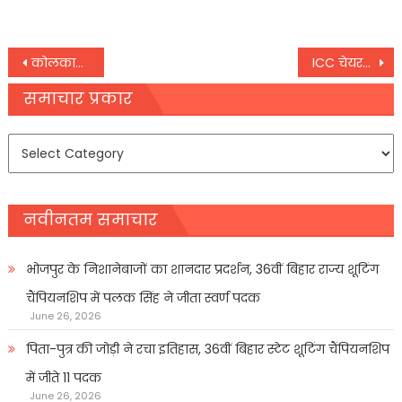
Post
कोलकाता कांड के आरोपी संजय रॉय पर कसा शिकंजा, कोर्ट ने 14 दिनों की न्यायिक हिरासत में भेजा
ICC चेयरमैन बनने से पहले ही जय शाह ने टेस्ट क्रिकेट को बचाने के लिए उठाया कदम
navigation
समाचार प्रकार
समाचार
प्रकार
नवीनतम समाचार
भोजपुर के निशानेबाजों का शानदार प्रदर्शन, 36वीं बिहार राज्य शूटिंग
चैंपियनशिप में पलक सिंह ने जीता स्वर्ण पदक
June 26, 2026
पिता-पुत्र की जोड़ी ने रचा इतिहास, 36वीं बिहार स्टेट शूटिंग चैंपियनशिप
में जीते 11 पदक
June 26, 2026