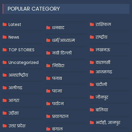
POPULAR CATEGORY
Latest
राशिफल
धनबाद
News
राष्ट्रीय
धर्म/आध्यात्म
TOP STORIES
लखनऊ
नयी दिल्ली
Uncategorized
वाराणसी
निविदा
आज़मगढ़
अन्तर्राष्ट्रीय
पंजाब
चंदौली
अलीगढ़
पटना
जौनपुर
आगरा
पर्यटन
बलिया
उड़ीसा
प्रयागराज
भदोही, ज्ञानपुर
उत्तर प्रदेश
बंगाल