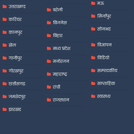
मऊ
उत्तराखण्ड
बरेली
मिर्जापुर
करियर
बिजनेस
सोनभद्र
कानपुर
बिहार
विज्ञापन
खेल
मध्य प्रदेश
विडियो
गाजीपुर
मनोरंजन
सम्पादकीय
गोरखपुर
महाराष्ट्र
साप्ताहिक
छत्तीसगढ़
रांची
स्वास्थ्य
जमशेदपुर
राजस्थान
झारखंड