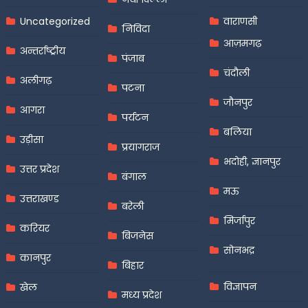
Uncategorized
वाराणसी
निविदा
आज़मगढ़
अन्तर्राष्ट्रीय
पंजाब
चंदौली
अलीगढ़
पटना
जौनपुर
आगरा
पर्यटन
बलिया
उड़ीसा
प्रयागराज
भदोही, ज्ञानपुर
उत्तर प्रदेश
बंगाल
मऊ
उत्तराखण्ड
बरेली
मिर्जापुर
करियर
बिजनेस
सोनभद्र
कानपुर
बिहार
विज्ञापन
खेल
मध्य प्रदेश