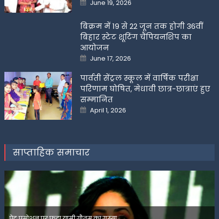
Posted
June 19, 2026
on
बिक्रम में 19 से 22 जून तक होगी 36वीं
बिहार स्टेट शूटिंग चैंपियनशिप का
आयोजन
Posted
June 17, 2026
on
पार्वती सेंट्रल स्कूल में वार्षिक परीक्षा
परिणाम घोषित, मेधावी छात्र-छात्राएं हुए
सम्मानित
Posted
April 1, 2026
on
साप्ताहिक समाचार
पेड प्रमोशन पर फूटा यामी गौतम का गुस्सा