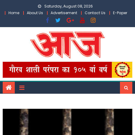
Skip
Saturday, August 08, 2026
to
Home
About Us
Advertisement
Contact Us
E-Paper
content