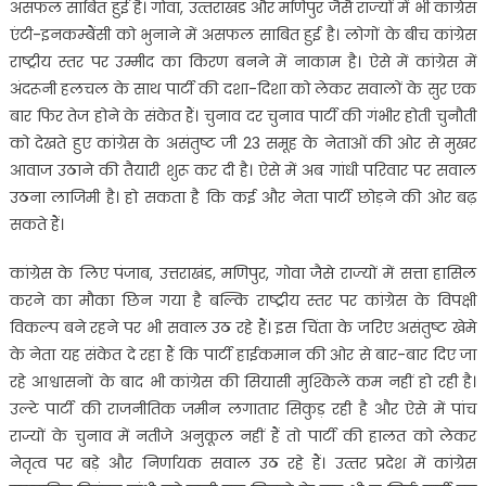
असफल साबित हुई है। गोवा, उत्‍तराखंड और मणिपुर जैसै राज्‍यों में भी कांग्रेस
एंटी-इनकम्बैंसी को भुनाने में असफल साबित हुई है। लोगों के बीच कांग्रेस
राष्‍ट्रीय स्‍तर पर उम्‍मीद का किरण बनने में नाकाम है। ऐसे में कांग्रेस में
अंदरूनी हलचल के साथ पार्टी की दशा-दिशा को लेकर सवालों के सुर एक
बार फिर तेज होने के संकेत हैं। चुनाव दर चुनाव पार्टी की गंभीर होती चुनौती
को देखते हुए कांग्रेस के असंतुष्ट जी 23 समूह के नेताओं की ओर से मुखर
आवाज उठाने की तैयारी शुरू कर दी है। ऐसे में अब गांधी परिवार पर सवाल
उठना लाजिमी है। हो सकता है कि कई और नेता पार्टी छोड़ने की ओर बढ़
सकते हैं।
कांग्रेस के लिए पंजाब, उत्तराखंड, मणिपुर, गोवा जैसे राज्‍यों में सत्ता हासिल
करने का मौका छिन गया है बल्कि राष्ट्रीय स्तर पर कांग्रेस के विपक्षी
विकल्प बने रहने पर भी सवाल उठ रहे हैं। इस चिंता के जरिए असंतुष्ट खेमे
के नेता यह संकेत दे रहा हैं कि पार्टी हाईकमान की ओर से बार-बार दिए जा
रहे आश्वासनों के बाद भी कांग्रेस की सियासी मुश्किलें कम नहीं हो रही है।
उल्टे पार्टी की राजनीतिक जमीन लगातार सिकुड़ रही है और ऐसे में पांच
राज्यों के चुनाव में नतीजे अनुकूल नहीं हैं तो पार्टी की हालत को लेकर
नेतृत्व पर बड़े और निर्णायक सवाल उठ रहे हैं। उत्‍तर प्रदेश में कांग्रेस