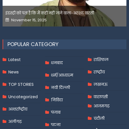
इंडस्ट्री को पता है कि मैं कहीं नहीं जाने वाला-अरशद वारसी
Posted
November 15, 2025
on
POPULAR CATEGORY
Latest
राशिफल
धनबाद
News
राष्ट्रीय
धर्म/आध्यात्म
TOP STORIES
लखनऊ
नयी दिल्ली
Uncategorized
वाराणसी
निविदा
आज़मगढ़
अन्तर्राष्ट्रीय
पंजाब
चंदौली
अलीगढ़
पटना