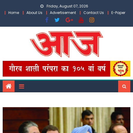
Skip
Friday, August 07, 2026
to
Home
About Us
Advertisement
Contact Us
E-Paper
content