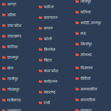
जौनपुर
आगरा
पर्यटन
बलिया
उड़ीसा
प्रयागराज
भदोही, ज्ञानपुर
उत्तर प्रदेश
बंगाल
मऊ
उत्तराखण्ड
बरेली
मिर्जापुर
करियर
बिजनेस
सोनभद्र
कानपुर
बिहार
विज्ञापन
खेल
मध्य प्रदेश
विडियो
गाजीपुर
मनोरंजन
सम्पादकीय
गोरखपुर
महाराष्ट्र
साप्ताहिक
छत्तीसगढ़
रांची
स्वास्थ्य
जमशेदपुर