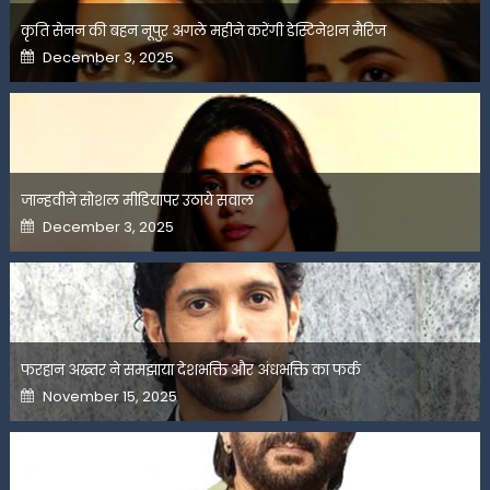
कृति सेनन की बहन नूपुर अगले महीने करेंगी डेस्टिनेशन मैरिज
Posted
December 3, 2025
on
जान्हवीने सोशल मीडियापर उठाये सवाल
Posted
December 3, 2025
on
फरहान अख्तर ने समझाया देशभक्ति और अंधभक्ति का फर्क
Posted
November 15, 2025
on