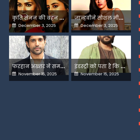
क
ृति सेनन की बहन नूपुर अगले महीने करेंगी डेस्टिनेशन मैरिज
ज
ान्हवीने सोशल मीडियापर उठाये सवाल
Posted
Posted
December 3, 2025
December 3, 2025
on
on
फ
रहान अख्तर ने समझाया देशभक्ति और अंधभक्ति का फर्क
इ
ंडस्ट्री को पता है कि मैं कहीं नहीं जाने वाला-अरशद वारसी
Posted
Posted
November 15, 2025
November 15, 2025
on
on