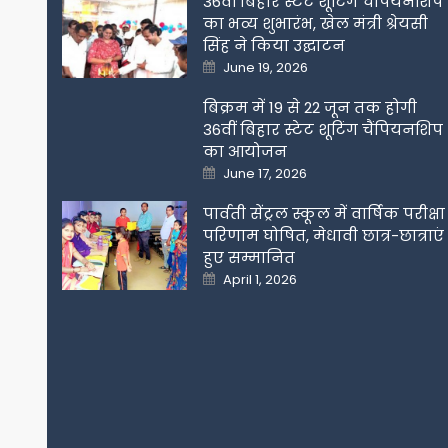
36वीं बिहार स्टेट शूटिंग चैंपियनशिप
का भव्य शुभारंभ, खेल मंत्री श्रेयसी
सिंह ने किया उद्घाटन
Posted
June 19, 2026
on
बिक्रम में 19 से 22 जून तक होगी
36वीं बिहार स्टेट शूटिंग चैंपियनशिप
का आयोजन
Posted
June 17, 2026
on
पार्वती सेंट्रल स्कूल में वार्षिक परीक्षा
परिणाम घोषित, मेधावी छात्र-छात्राएं
हुए सम्मानित
Posted
April 1, 2026
on