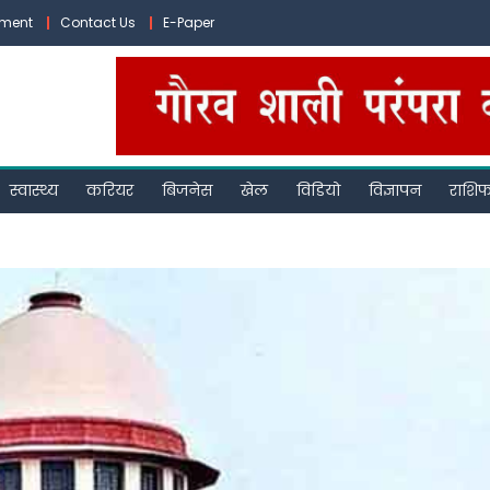
ement
Contact Us
E-Paper
स्वास्थ्य
करियर
बिजनेस
खेल
विडियो
विज्ञापन
राशि