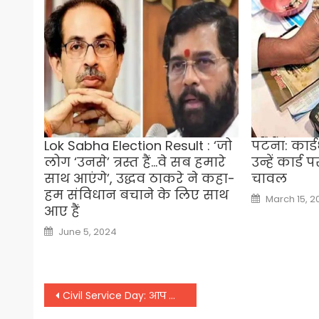
Lok Sabha Election Result : ‘जो
पटना: कार्ड
लोग ‘उनसे’ त्रस्त हैं…वे सब हमारे
उन्हें कार्ड
साथ आएंगे’, उद्धव ठाकरे ने कहा-
चावल
हम संविधान बचाने के लिए साथ
Posted
March 15, 2
on
आए हैं
Posted
June 5, 2024
on
Post
Civil Service Day: आप भाग्यशाली हैं और इरादे आसमान से भी ज्यादा ऊंचे हैं… IAS अधिकारियों से बोले PM मोदी