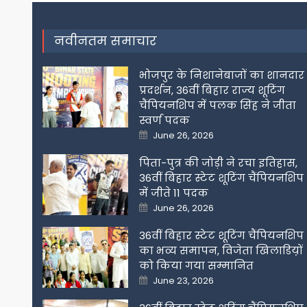
navigation
नवीनतम समाचार
भोजपुर के निशानेबाजों का शानदार
प्रदर्शन, 36वीं बिहार राज्य शूटिंग
चैंपियनशिप में पलक सिंह ने जीता
स्वर्ण पदक
Posted
June 26, 2026
on
पिता-पुत्र की जोड़ी ने रचा इतिहास,
36वीं बिहार स्टेट शूटिंग चैंपियनशिप
में जीते 11 पदक
Posted
June 26, 2026
on
36वीं बिहार स्टेट शूटिंग चैंपियनशिप
का भव्य समापन, विजेता खिलाडिय़ों
को किया गया सम्मानित
Posted
June 23, 2026
on