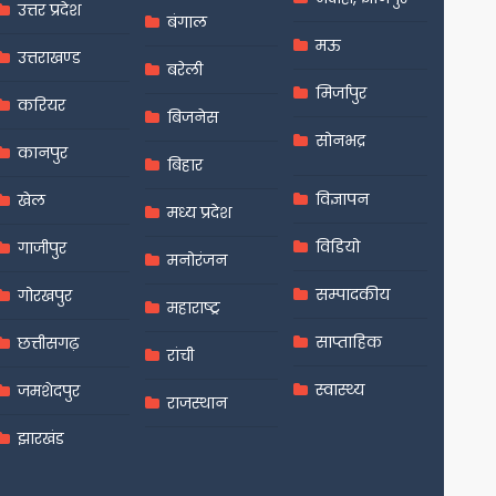
उत्तर प्रदेश
बंगाल
मऊ
उत्तराखण्ड
बरेली
मिर्जापुर
करियर
बिजनेस
सोनभद्र
कानपुर
बिहार
विज्ञापन
खेल
मध्य प्रदेश
विडियो
गाजीपुर
मनोरंजन
सम्पादकीय
गोरखपुर
महाराष्ट्र
साप्ताहिक
छत्तीसगढ़
रांची
स्वास्थ्य
जमशेदपुर
राजस्थान
झारखंड