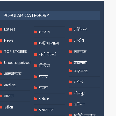
POPULAR CATEGORY
Latest
राशिफल
धनबाद
News
राष्ट्रीय
धर्म/आध्यात्म
TOP STORIES
लखनऊ
नयी दिल्ली
Uncategorized
वाराणसी
निविदा
आज़मगढ़
अन्तर्राष्ट्रीय
पंजाब
चंदौली
अलीगढ़
पटना
जौनपुर
आगरा
पर्यटन
बलिया
उड़ीसा
प्रयागराज
भदोही, ज्ञानपुर