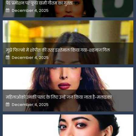
पेड प्रमोशन पर फूटा यामी गौतम का गुस्सा
Posted
December 4, 2025
on
मुझे फिल्मों में शोपीस की तरह इस्तेमाल किया गया-शहनाज गिल
Posted
December 4, 2025
on
महिलाओंको उनकी पसंद के लिए उन्हें जज किया जाता है-मलाइका
Posted
December 4, 2025
on