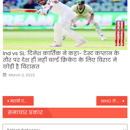
Ind vs SL: दिनेश कार्तिक ने कहा- टेस्ट कप्तान के
तौर पर देश ही नहीं वर्ल्ड क्रिकेट के लिए विराट ने
छोड़ी है विरासत
Posted
March 3, 2022
on
Post
मराठी एक्ट्रेस ईश्वरी देशपांडे का कार एक्सीडेंट में निधन,
WHO ने भी माना भारत का लोहा, किया मनसुख मंडाविया का धन्यवाद
navigation
समाचार प्रकार
समाचार