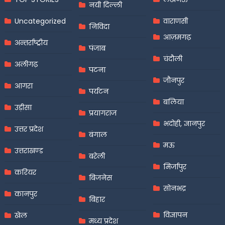
नयी दिल्ली
Uncategorized
वाराणसी
निविदा
आज़मगढ़
अन्तर्राष्ट्रीय
पंजाब
चंदौली
अलीगढ़
पटना
जौनपुर
आगरा
पर्यटन
बलिया
उड़ीसा
प्रयागराज
भदोही, ज्ञानपुर
उत्तर प्रदेश
बंगाल
मऊ
उत्तराखण्ड
बरेली
मिर्जापुर
करियर
बिजनेस
सोनभद्र
कानपुर
बिहार
विज्ञापन
खेल
मध्य प्रदेश