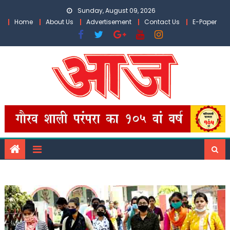
Skip
Sunday, August 09, 2026
to
Home
About Us
Advertisement
Contact Us
E-Paper
content