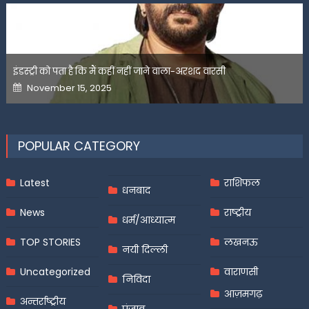
इंडस्ट्री को पता है कि मैं कहीं नहीं जाने वाला-अरशद वारसी
Posted
November 15, 2025
on
POPULAR CATEGORY
Latest
राशिफल
धनबाद
News
राष्ट्रीय
धर्म/आध्यात्म
TOP STORIES
लखनऊ
नयी दिल्ली
Uncategorized
वाराणसी
निविदा
आज़मगढ़
अन्तर्राष्ट्रीय
पंजाब