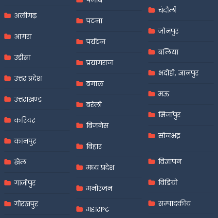
चंदौली
अलीगढ़
पटना
जौनपुर
आगरा
पर्यटन
बलिया
उड़ीसा
प्रयागराज
भदोही, ज्ञानपुर
उत्तर प्रदेश
बंगाल
मऊ
उत्तराखण्ड
बरेली
मिर्जापुर
करियर
बिजनेस
सोनभद्र
कानपुर
बिहार
विज्ञापन
खेल
मध्य प्रदेश
विडियो
गाजीपुर
मनोरंजन
सम्पादकीय
गोरखपुर
महाराष्ट्र