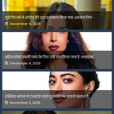
मुझे फिल्मों में शोपीस की तरह इस्तेमाल किया गया-शहनाज गिल
Posted
December 4, 2025
on
महिलाओंको उनकी पसंद के लिए उन्हें जज किया जाता है-मलाइका
Posted
December 4, 2025
on
रश्मिका मंदाना ने एआई के बढ़ते दुरुपयोग पर जतायी नाराजगी
Posted
December 3, 2025
on