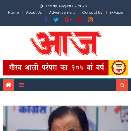
Skip
Friday, August 07, 2026
to
Home
About Us
Advertisement
Contact Us
E-Paper
content