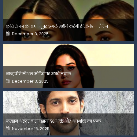
कृति सेनन की बहन नूपुर अगले महीने करेंगी डेस्टिनेशन मैरिज
Posted
December 3, 2025
on
जान्हवीने सोशल मीडियापर उठाये सवाल
Posted
December 3, 2025
on
फरहान अख्तर ने समझाया देशभक्ति और अंधभक्ति का फर्क
Posted
November 15, 2025
on