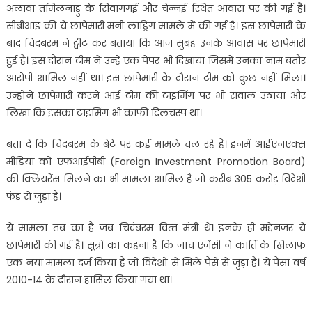
अलावा तमिलनाडु के सिवागंगई और चेन्‍नई स्थित आवास पर की गई है।
सीबीआइ की ये छापेमारी मनी लाड्रिंग मामले में की गई है। इस छापेमारी के
बाद चिदंबरम ने ट्वीट कर बताया कि आज सुबह उनके आवास पर छापेमारी
हुई है। इस दौरान टीम ने उन्‍हें एक पेपर भी दिखाया जिसमें उनका नाम बतौर
आरोपी शामिल नहीं था। इस छापेमारी के दौरान टीम को कुछ नहीं मिला।
उन्‍होंने छापेमारी करने आई टीम की टाइमिंग पर भी सवाल उठाया और
लिखा कि इसका टाइमिंग भी काफी दिलचस्‍प था।
बता दें कि चिदंबरम के बेटे पर कई मामले चल रहे हैं। इनमें आईएनएक्‍स
मीडिया को एफआईपीबी (Foreign Investment Promotion Board)
की क्लियरेंस मिलने का भी मामला शामिल है जो करीब 305 करोड़ विदेशी
फंड से जुड़ा है।
ये मामला तब का है जब चिदंबरम वित्‍त मंत्री थे। इनके ही मद्देनजर ये
छापेमारी की गई है। सूत्रों का कहना है कि जांच एजेंसी ने कार्ति के खिलाफ
एक नया मामला दर्ज किया है जो विदेशों से मिले पैसे से जुड़ा है। ये पैसा वर्ष
2010-14 के दौरान हासिल किया गया था।