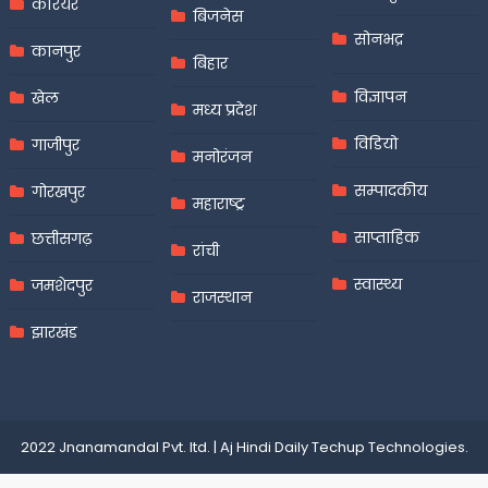
करियर
बिजनेस
सोनभद्र
कानपुर
बिहार
विज्ञापन
खेल
मध्य प्रदेश
विडियो
गाजीपुर
मनोरंजन
सम्पादकीय
गोरखपुर
महाराष्ट्र
साप्ताहिक
छत्तीसगढ़
रांची
स्वास्थ्य
जमशेदपुर
राजस्थान
झारखंड
2022 Jnanamandal Pvt. ltd.
|
Aj Hindi Daily
Techup Technologies
.