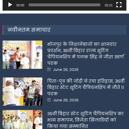
00:00
02:21
नवीनतम समाचार
भोजपुर के निशानेबाजों का शानदार
प्रदर्शन, 36वीं बिहार राज्य शूटिंग
चैंपियनशिप में पलक सिंह ने जीता स्वर्ण
पदक
Posted
June 26, 2026
on
पिता-पुत्र की जोड़ी ने रचा इतिहास, 36वीं
बिहार स्टेट शूटिंग चैंपियनशिप में जीते 11
पदक
Posted
June 26, 2026
on
36वीं बिहार स्टेट शूटिंग चैंपियनशिप का
भव्य समापन, विजेता खिलाडिय़ों को
किया गया सम्मानित