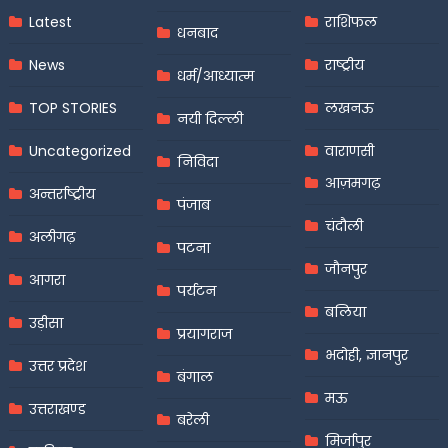
Latest
राशिफल
धनबाद
News
राष्ट्रीय
धर्म/आध्यात्म
TOP STORIES
लखनऊ
नयी दिल्ली
Uncategorized
वाराणसी
निविदा
आज़मगढ़
अन्तर्राष्ट्रीय
पंजाब
चंदौली
अलीगढ़
पटना
जौनपुर
आगरा
पर्यटन
बलिया
उड़ीसा
प्रयागराज
भदोही, ज्ञानपुर
उत्तर प्रदेश
बंगाल
मऊ
उत्तराखण्ड
बरेली
मिर्जापुर