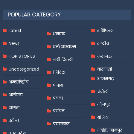
POPULAR CATEGORY
Latest
राशिफल
धनबाद
News
राष्ट्रीय
धर्म/आध्यात्म
TOP STORIES
लखनऊ
नयी दिल्ली
Uncategorized
वाराणसी
निविदा
आज़मगढ़
अन्तर्राष्ट्रीय
पंजाब
चंदौली
अलीगढ़
पटना
जौनपुर
आगरा
पर्यटन
बलिया
उड़ीसा
प्रयागराज
भदोही, ज्ञानपुर
उत्तर प्रदेश