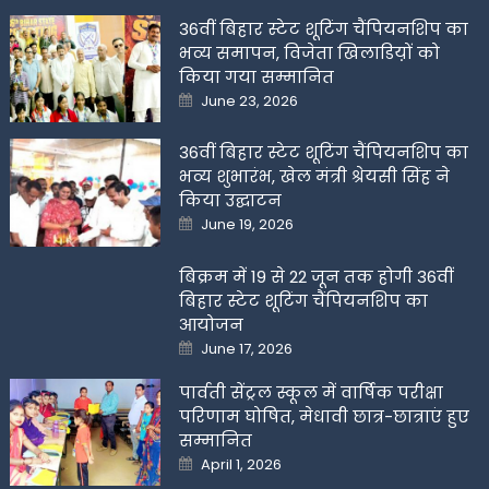
36वीं बिहार स्टेट शूटिंग चैंपियनशिप का
भव्य समापन, विजेता खिलाडिय़ों को
किया गया सम्मानित
Posted
June 23, 2026
on
36वीं बिहार स्टेट शूटिंग चैंपियनशिप का
भव्य शुभारंभ, खेल मंत्री श्रेयसी सिंह ने
किया उद्घाटन
Posted
June 19, 2026
on
बिक्रम में 19 से 22 जून तक होगी 36वीं
बिहार स्टेट शूटिंग चैंपियनशिप का
आयोजन
Posted
June 17, 2026
on
पार्वती सेंट्रल स्कूल में वार्षिक परीक्षा
परिणाम घोषित, मेधावी छात्र-छात्राएं हुए
सम्मानित
Posted
April 1, 2026
on