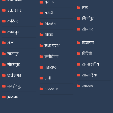
बंगाल
मऊ
उत्तराखण्ड
बरेली
मिर्जापुर
करियर
बिजनेस
सोनभद्र
कानपुर
बिहार
विज्ञापन
खेल
मध्य प्रदेश
विडियो
गाजीपुर
मनोरंजन
सम्पादकीय
गोरखपुर
महाराष्ट्र
साप्ताहिक
छत्तीसगढ़
रांची
स्वास्थ्य
जमशेदपुर
राजस्थान
झारखंड