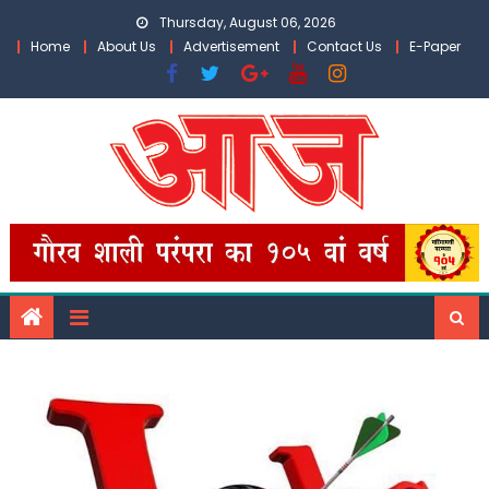
Skip
Thursday, August 06, 2026
to
Home
About Us
Advertisement
Contact Us
E-Paper
content