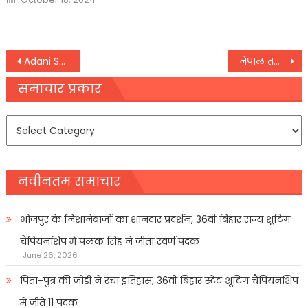
on
Post
Adani Share Price : अदाणी एंटरप्राइजेज के शेयरों को लगे पंख
नेपाल तक है फर्जी पासपोर्ट बनाने वाले गिरोह का नेटवर्क, गोरखपुर में भी 14 साल पहले हुआ था खेल
navigation
समाचार प्रकार
समाचार
प्रकार
नवीनतम समाचार
भोजपुर के निशानेबाजों का शानदार प्रदर्शन, 36वीं बिहार राज्य शूटिंग
चैंपियनशिप में पलक सिंह ने जीता स्वर्ण पदक
June 26, 2026
पिता-पुत्र की जोड़ी ने रचा इतिहास, 36वीं बिहार स्टेट शूटिंग चैंपियनशिप
में जीते 11 पदक