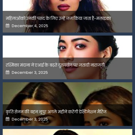
महिलाओंको उनकी पसंद के लिए उन्हें जज किया जाता है-मलाइका
Posted
December 4, 2025
on
रश्मिका मंदाना ने एआई के बढ़ते दुरुपयोग पर जतायी नाराजगी
Posted
December 3, 2025
on
कृति सेनन की बहन नूपुर अगले महीने करेंगी डेस्टिनेशन मैरिज
Posted
December 3, 2025
on