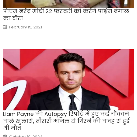
पीएम नरेंद्र मोदी 22 फरवरी को करेंगे पश्चिम बंगाल
का दौरा
Posted
February 15, 2021
on
Liam Payne की Autopsy रिपोर्ट में हुए कई चौंकाने
वाले खुलासे, तीसरी मंजिल से गिरने की वजह से हुई
थी मौत
Posted
October 18, 2024