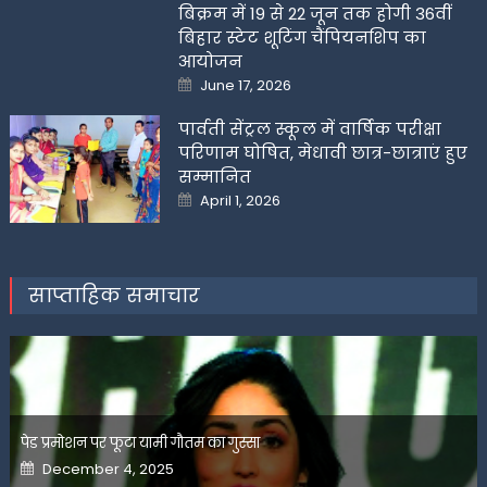
बिक्रम में 19 से 22 जून तक होगी 36वीं
बिहार स्टेट शूटिंग चैंपियनशिप का
आयोजन
Posted
June 17, 2026
on
पार्वती सेंट्रल स्कूल में वार्षिक परीक्षा
परिणाम घोषित, मेधावी छात्र-छात्राएं हुए
सम्मानित
Posted
April 1, 2026
on
साप्ताहिक समाचार
पेड प्रमोशन पर फूटा यामी गौतम का गुस्सा
Posted
December 4, 2025
on