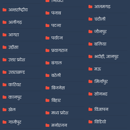
निविदा
आज़मगढ़
अन्तर्राष्ट्रीय
पंजाब
चंदौली
अलीगढ़
पटना
जौनपुर
आगरा
पर्यटन
बलिया
उड़ीसा
प्रयागराज
भदोही, ज्ञानपुर
उत्तर प्रदेश
बंगाल
मऊ
उत्तराखण्ड
बरेली
मिर्जापुर
करियर
बिजनेस
सोनभद्र
कानपुर
बिहार
विज्ञापन
खेल
मध्य प्रदेश
विडियो
गाजीपुर
मनोरंजन