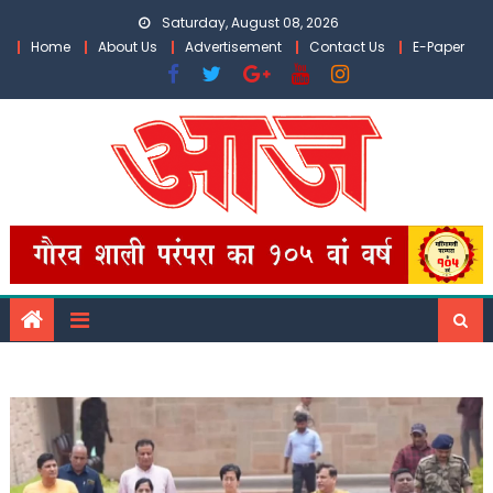
Skip
Saturday, August 08, 2026
to
Home
About Us
Advertisement
Contact Us
E-Paper
content