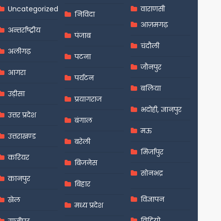
Uncategorized
वाराणसी
निविदा
आज़मगढ़
अन्तर्राष्ट्रीय
पंजाब
चंदौली
अलीगढ़
पटना
जौनपुर
आगरा
पर्यटन
बलिया
उड़ीसा
प्रयागराज
भदोही, ज्ञानपुर
उत्तर प्रदेश
बंगाल
मऊ
उत्तराखण्ड
बरेली
मिर्जापुर
करियर
बिजनेस
सोनभद्र
कानपुर
बिहार
विज्ञापन
खेल
मध्य प्रदेश
विडियो
गाजीपुर