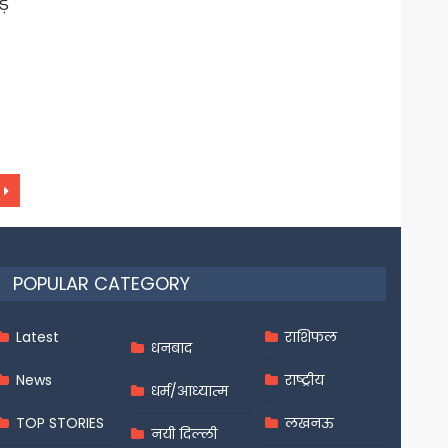
़े
POPULAR CATEGORY
Latest
राशिफल
धनबाद
News
राष्ट्रीय
धर्म/आध्यात्म
TOP STORIES
लखनऊ
नयी दिल्ली