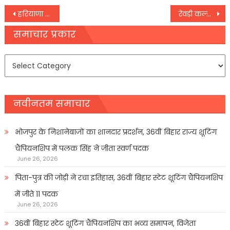
Post
हरियाणा में एक परिवार के 6 लोगों की मौत, मां-बाप, दो बेटियों और पत्नी को जहर देकर फंदे पर लटका बेटा
रेवड़ी कल्चर पर सुप्रीम कोर्ट का अहम फैसला, 3 जजों की बेंच को पुनर्विचार के लिए भेजा
navigation
समाचार प्रकार
समाचार
प्रकार
नवीनतम समाचार
भोजपुर के निशानेबाजों का शानदार प्रदर्शन, 36वीं बिहार राज्य शूटिंग
चैंपियनशिप में पलक सिंह ने जीता स्वर्ण पदक
June 26, 2026
पिता-पुत्र की जोड़ी ने रचा इतिहास, 36वीं बिहार स्टेट शूटिंग चैंपियनशिप
में जीते 11 पदक
June 26, 2026
36वीं बिहार स्टेट शूटिंग चैंपियनशिप का भव्य समापन, विजेता