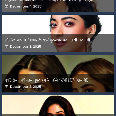
महिलाओंको उनकी पसंद के लिए उन्हें जज किया जाता है-मलाइका
Posted
December 4, 2025
on
रश्मिका मंदाना ने एआई के बढ़ते दुरुपयोग पर जतायी नाराजगी
Posted
December 3, 2025
on
कृति सेनन की बहन नूपुर अगले महीने करेंगी डेस्टिनेशन मैरिज
Posted
December 3, 2025
on