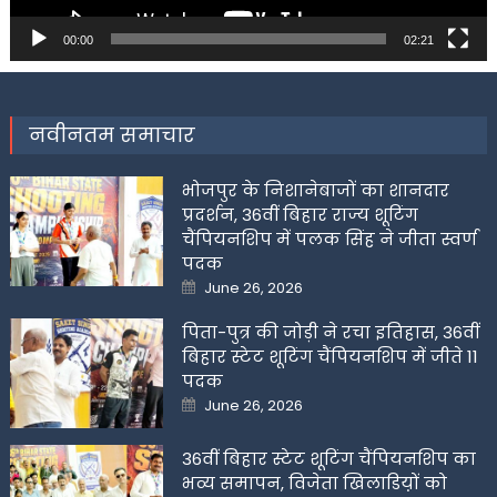
00:00
02:21
नवीनतम समाचार
भोजपुर के निशानेबाजों का शानदार
प्रदर्शन, 36वीं बिहार राज्य शूटिंग
चैंपियनशिप में पलक सिंह ने जीता स्वर्ण
पदक
Posted
June 26, 2026
on
पिता-पुत्र की जोड़ी ने रचा इतिहास, 36वीं
बिहार स्टेट शूटिंग चैंपियनशिप में जीते 11
पदक
Posted
June 26, 2026
on
36वीं बिहार स्टेट शूटिंग चैंपियनशिप का
भव्य समापन, विजेता खिलाडिय़ों को