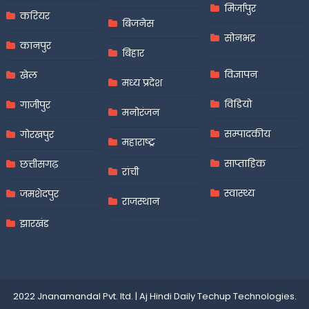
मिर्जापुर
करियर
बिजनेस
सोनभद्र
कानपुर
बिहार
विज्ञापन
खेल
मध्य प्रदेश
विडियो
गाजीपुर
मनोरंजन
सम्पादकीय
गोरखपुर
महाराष्ट्र
साप्ताहिक
छत्तीसगढ़
रांची
स्वास्थ्य
जमशेदपुर
राजस्थान
झारखंड
2022 Jnanamandal Pvt. ltd.
|
Aj Hindi Daily
Techup Technologies
.