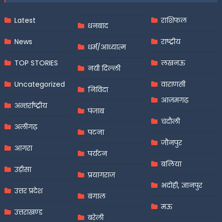
Latest
राशिफल
धनबाद
News
राष्ट्रीय
धर्म/आध्यात्म
TOP STORIES
लखनऊ
नयी दिल्ली
Uncategorized
वाराणसी
निविदा
आज़मगढ़
अन्तर्राष्ट्रीय
पंजाब
चंदौली
अलीगढ़
पटना
जौनपुर
आगरा
पर्यटन
बलिया
उड़ीसा
प्रयागराज
भदोही, ज्ञानपुर
उत्तर प्रदेश
बंगाल
मऊ
उत्तराखण्ड
बरेली