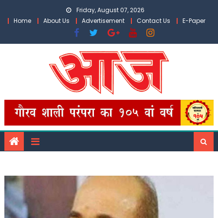
Skip
Friday, August 07, 2026
to
Home
About Us
Advertisement
Contact Us
E-Paper
content