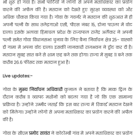
भी शुरू हो गया है। सभी पार्टियों ने लोगों से अपने मताधिकार का प्रयोग
करने की अपील की है। मतदान को देखते हुए सुरक्षा व्‍यवस्‍था को और
अधिक चौकस किया गया है। गोवा के गवर्नर ने मतदान की शुरुआत में ही
अपनी पत्‍नी के साथ तलेइगाओ एसी, पीएस नंबर 15, डोना पाउला में वोट
डाला। इसके अलावा हिमाचल प्रदेश के राज्यपाल राजेंद्र अर्लेकर ने अपनी
पत्‍नी समेत गोवा विधानसभा चुनाव के लिए बैना निर्वाचन क्षेत्र 25- वास्को
डी गामा में अपना वोट डाला। इसकी जानकारी राजभवन ने ट्वीट कर दी है।
मतदान सुबह सात बजे से शाम छह बजे तक होगा। राज्‍य में सुबह 11 बजे तक
करीब 26.6 फीसद तक मतदान हुआ है।
Live updates:-
गोवा के
मुख्‍य निर्वाचन अधिकारी
कुनाल ने बताया है कि माक ड्रिल के
दौरान करीब 11 व्‍यापट मशीनों को बदला गया है जो कि एक सामान्‍य
प्रक्रिया है। उन्‍होंने उम्‍मीद जताई कि इस बार राज्‍य में रिकार्ड मतदान देखने
को मिलेगा। उन्‍होंने लोगों से अपना मताधिकार का प्रयोग करने की अपील
की है।
गोवा के सीएम
प्रमोद सावंत
ने कोटोम्बी गांव में अपने मताधिकार का प्रयोग