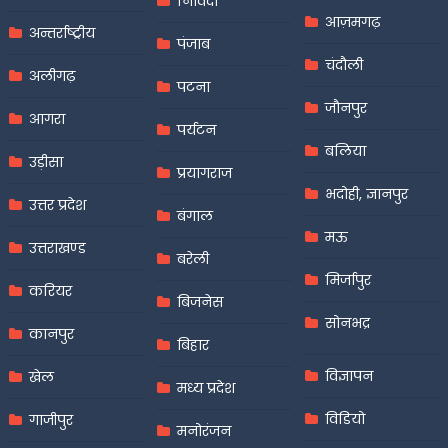
निविदा
आज़मगढ़
अन्तर्राष्ट्रीय
पंजाब
चंदौली
अलीगढ़
पटना
जौनपुर
आगरा
पर्यटन
बलिया
उड़ीसा
प्रयागराज
भदोही, ज्ञानपुर
उत्तर प्रदेश
बंगाल
मऊ
उत्तराखण्ड
बरेली
मिर्जापुर
करियर
बिजनेस
सोनभद्र
कानपुर
बिहार
विज्ञापन
खेल
मध्य प्रदेश
विडियो
गाजीपुर
मनोरंजन