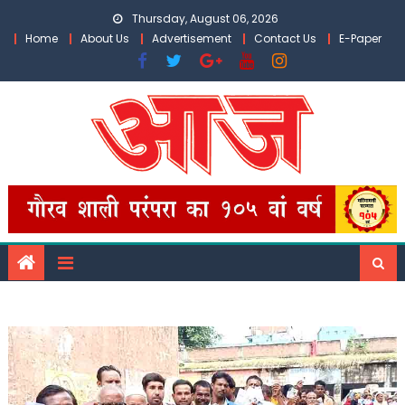
Skip
Thursday, August 06, 2026
to
Home
About Us
Advertisement
Contact Us
E-Paper
content