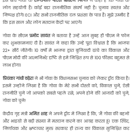
इस बीच गोवा के
राज्‍यपाल पीएस श्रीधरन पिल्‍लै
ने कहा है कि गोवा के
लोग सहयोगी हैं। कोई बड़ा राजनीतिक संघर्ष नहीं है। चुनाव स्वतंत्र और
निष्पक्ष होंगे। ECI और सभी राजनीतिक दल प्रशंसा के पात्र हैं। मुझे उम्मीद है
कि इस साल और लोग मतदान केंद्रों पर आएंगे।
गोवा के सीएम
प्रमोद सावंत
ने बताया है उन्‍हें आज सुबह ही पीएम ने फोन
कर शुभकामनाएं दी है। सावंत ने कहा कि उन्‍हें पूरा विश्वास है कि भाजपा
22+ सीटें जीतेगी। 10 वर्षों में भाजपा द्वारा बुनियादी ढांचे का विकास और
पीएम मोदी की आत्मनिर्भर दृष्टि से हमें निश्चित रूप से 100 फीसद बहुमत से
लाभ होगा।
प्रियंका गांधी वढ़ेरा
ने भी गोवा के विधानसभा चुनाव को लेकर ट्वीट किया है।
इसमें उन्‍होंंने लिखा है कि गोवा के मेरे सभी दोस्तों को, विकास चुनें, ऐसी
राजनीति चुनें जो आपको सबसे पहले रखे, अपने होने की आजादी को चुने,
गोवा को चुने!
केंद्रीय गृह मंत्री
अमित शाह
ने अपने ट्वीट में लिखा है कि, ‘मैं गोवा की बहनों
और भाइयों से बड़ी संख्या में मतदान करने का आग्रह करता हूं। एक स्थिर,
निर्णायक और भ्रष्टाचार मुक्त सरकार ही राज्य का विकास सुनिश्चित कर