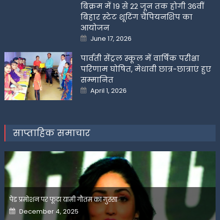
बिक्रम में 19 से 22 जून तक होगी 36वीं
बिहार स्टेट शूटिंग चैंपियनशिप का
आयोजन
Posted
June 17, 2026
on
पार्वती सेंट्रल स्कूल में वार्षिक परीक्षा
परिणाम घोषित, मेधावी छात्र-छात्राएं हुए
सम्मानित
Posted
April 1, 2026
on
साप्ताहिक समाचार
पेड प्रमोशन पर फूटा यामी गौतम का गुस्सा
Posted
December 4, 2025
on