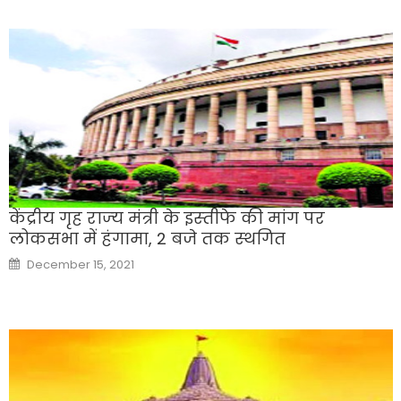
केंद्रीय गृह राज्‍य मंत्री के इस्‍तीफे की मांग पर
लोकसभा में हंगामा, 2 बजे तक स्‍थगित
Posted
December 15, 2021
on