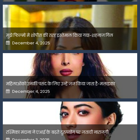
मुझे फिल्मों में शोपीस की तरह इस्तेमाल किया गया-शहनाज गिल
Posted
December 4, 2025
on
महिलाओंको उनकी पसंद के लिए उन्हें जज किया जाता है-मलाइका
Posted
December 4, 2025
on
रश्मिका मंदाना ने एआई के बढ़ते दुरुपयोग पर जतायी नाराजगी
Posted
December 3, 2025