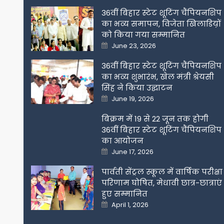
36वीं बिहार स्टेट शूटिंग चैंपियनशिप
का भव्य समापन, विजेता खिलाडिय़ों
को किया गया सम्मानित
Posted
June 23, 2026
on
36वीं बिहार स्टेट शूटिंग चैंपियनशिप
का भव्य शुभारंभ, खेल मंत्री श्रेयसी
सिंह ने किया उद्घाटन
Posted
June 19, 2026
on
बिक्रम में 19 से 22 जून तक होगी
36वीं बिहार स्टेट शूटिंग चैंपियनशिप
का आयोजन
Posted
June 17, 2026
on
पार्वती सेंट्रल स्कूल में वार्षिक परीक्षा
परिणाम घोषित, मेधावी छात्र-छात्राएं
हुए सम्मानित
Posted
April 1, 2026
on