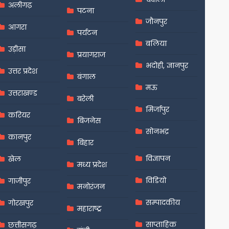
अलीगढ़
पटना
जौनपुर
आगरा
पर्यटन
बलिया
उड़ीसा
प्रयागराज
भदोही, ज्ञानपुर
उत्तर प्रदेश
बंगाल
मऊ
उत्तराखण्ड
बरेली
मिर्जापुर
करियर
बिजनेस
सोनभद्र
कानपुर
बिहार
विज्ञापन
खेल
मध्य प्रदेश
विडियो
गाजीपुर
मनोरंजन
सम्पादकीय
गोरखपुर
महाराष्ट्र
साप्ताहिक
छत्तीसगढ़