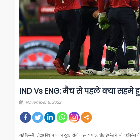
IND Vs ENG: मैच से पहले क्या सहमे ह
Posted
November 8, 2022
on
नई दिल्ली,
टी20 विश्व कप का दूसरा सेमीफाइनल भारत और इंग्लैंड के बीच एडिलेड में खे