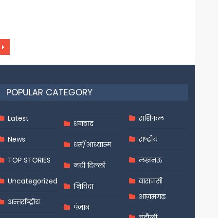
POPULAR CATEGORY
Latest
राशिफल
धनबाद
News
राष्ट्रीय
धर्म/आध्यात्म
TOP STORIES
लखनऊ
नयी दिल्ली
Uncategorized
वाराणसी
निविदा
आज़मगढ़
अन्तर्राष्ट्रीय
पंजाब
चंदौली