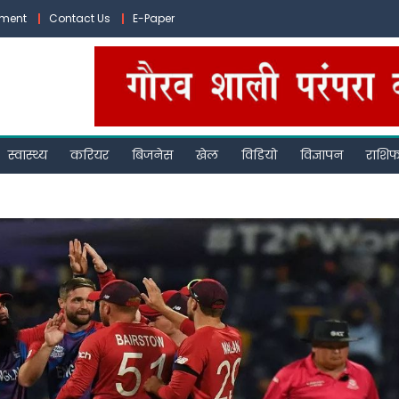
ement
Contact Us
E-Paper
स्वास्थ्य
करियर
बिजनेस
खेल
विडियो
विज्ञापन
राशि