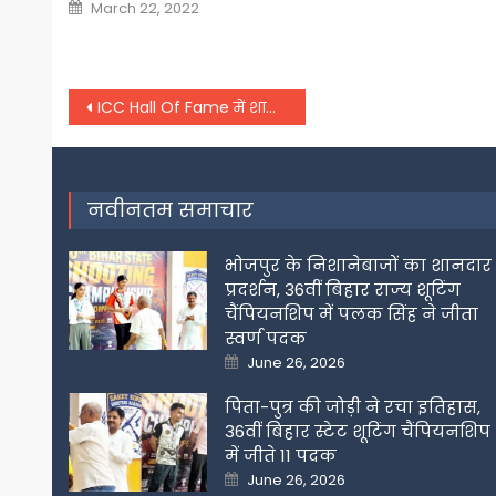
Posted
March 22, 2022
on
Post
ICC Hall Of Fame में शामिल हुए ये तीन दिग्गज, सेमीफाइनल मैच के दिन होगा सम्मान
navigation
नवीनतम समाचार
भोजपुर के निशानेबाजों का शानदार
प्रदर्शन, 36वीं बिहार राज्य शूटिंग
चैंपियनशिप में पलक सिंह ने जीता
स्वर्ण पदक
Posted
June 26, 2026
on
पिता-पुत्र की जोड़ी ने रचा इतिहास,
36वीं बिहार स्टेट शूटिंग चैंपियनशिप
में जीते 11 पदक
Posted
June 26, 2026
on