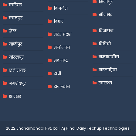
मिर्जापुर
करियर
बिजनेस
सोनभद्र
कानपुर
बिहार
विज्ञापन
खेल
मध्य प्रदेश
विडियो
गाजीपुर
मनोरंजन
सम्पादकीय
गोरखपुर
महाराष्ट्र
साप्ताहिक
छत्तीसगढ़
रांची
स्वास्थ्य
जमशेदपुर
राजस्थान
झारखंड
2022 Jnanamandal Pvt. ltd.
|
Aj Hindi Daily
Techup Technologies
.