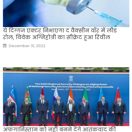
ये दिग्गज एक्टर निभाएगा द वैक्सीन वॉर में लीड
रोल, विवेक अग्निहोत्री का सीक्रेट हुआ रिवील
Posted
December 31, 2022
on
अफगानिस्तान को नहीं बनने देंगे आतंकवाद की