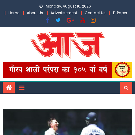
Skip
Monday, August 10, 2026
to
Home
About Us
Advertisement
Contact Us
E-Paper
content