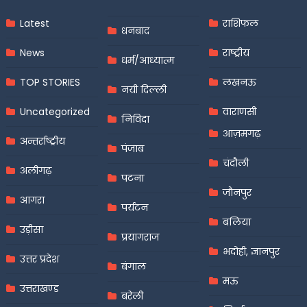
Latest
राशिफल
धनबाद
News
राष्ट्रीय
धर्म/आध्यात्म
TOP STORIES
लखनऊ
नयी दिल्ली
Uncategorized
वाराणसी
निविदा
आज़मगढ़
अन्तर्राष्ट्रीय
पंजाब
चंदौली
अलीगढ़
पटना
जौनपुर
आगरा
पर्यटन
बलिया
उड़ीसा
प्रयागराज
भदोही, ज्ञानपुर
उत्तर प्रदेश
बंगाल
मऊ
उत्तराखण्ड
बरेली