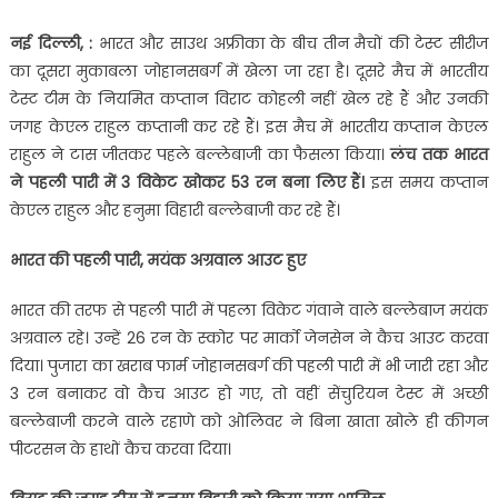
नई दिल्ली, :
भारत और साउथ अफ्रीका के बीच तीन मैचों की टेस्ट सीरीज
का दूसरा मुकाबला जोहानसबर्ग में खेला जा रहा है। दूसरे मैच में भारतीय
टेस्ट टीम के नियमित कप्तान विराट कोहली नहीं खेल रहे हैं और उनकी
जगह केएल राहुल कप्तानी कर रहे हैं। इस मैच में भारतीय कप्तान केएल
राहुल ने टास जीतकर पहले बल्लेबाजी का फैसला किया।
लंच तक भारत
ने पहली पारी में 3 विकेट खोकर 53 रन बना लिए
हैं।
इस समय कप्तान
केएल राहुल और हनुमा विहारी बल्लेबाजी कर रहे हैं।
भारत की पहली पारी, मयंक अग्रवाल आउट हुए
भारत की तरफ से पहली पारी में पहला विकेट गंवाने वाले बल्लेबाज मयंक
अग्रवाल रहे। उन्हें 26 रन के स्कोर पर मार्को जेनसेन ने कैच आउट करवा
दिया। पुजारा का खराब फार्म जोहानसबर्ग की पहली पारी में भी जारी रहा और
3 रन बनाकर वो कैच आउट हो गए, तो वहीं सेंचुरियन टेस्ट में अच्छी
बल्लेबाजी करने वाले रहाणे को ओलिवर ने बिना खाता खोले ही कीगन
पीटरसन के हाथों कैच करवा दिया।