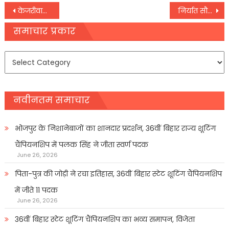
Post
केजरीवाल ने उत्‍तराखंड में भरी चुनावी हुंकार,
निर्यात सौदे को आगे बढ़ाने के लिए भारत वैश्विक चीनी कीमतों के बढ़ने का कर रहा इंतजार: ISMA
navigation
समाचार प्रकार
समाचार
प्रकार
नवीनतम समाचार
भोजपुर के निशानेबाजों का शानदार प्रदर्शन, 36वीं बिहार राज्य शूटिंग
चैंपियनशिप में पलक सिंह ने जीता स्वर्ण पदक
June 26, 2026
पिता-पुत्र की जोड़ी ने रचा इतिहास, 36वीं बिहार स्टेट शूटिंग चैंपियनशिप
में जीते 11 पदक
June 26, 2026
36वीं बिहार स्टेट शूटिंग चैंपियनशिप का भव्य समापन, विजेता