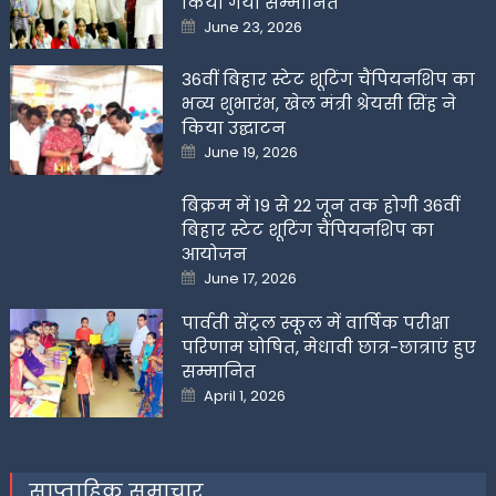
किया गया सम्मानित
Posted
June 23, 2026
on
36वीं बिहार स्टेट शूटिंग चैंपियनशिप का
भव्य शुभारंभ, खेल मंत्री श्रेयसी सिंह ने
किया उद्घाटन
Posted
June 19, 2026
on
बिक्रम में 19 से 22 जून तक होगी 36वीं
बिहार स्टेट शूटिंग चैंपियनशिप का
आयोजन
Posted
June 17, 2026
on
पार्वती सेंट्रल स्कूल में वार्षिक परीक्षा
परिणाम घोषित, मेधावी छात्र-छात्राएं हुए
सम्मानित
Posted
April 1, 2026
on
साप्ताहिक समाचार