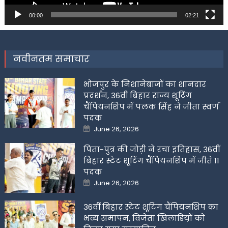
00:00
02:21
नवीनतम समाचार
भोजपुर के निशानेबाजों का शानदार
प्रदर्शन, 36वीं बिहार राज्य शूटिंग
चैंपियनशिप में पलक सिंह ने जीता स्वर्ण
पदक
Posted
June 26, 2026
on
पिता-पुत्र की जोड़ी ने रचा इतिहास, 36वीं
बिहार स्टेट शूटिंग चैंपियनशिप में जीते 11
पदक
Posted
June 26, 2026
on
36वीं बिहार स्टेट शूटिंग चैंपियनशिप का
भव्य समापन, विजेता खिलाडिय़ों को