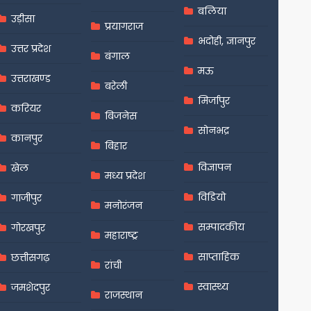
बलिया
उड़ीसा
प्रयागराज
भदोही, ज्ञानपुर
उत्तर प्रदेश
बंगाल
मऊ
उत्तराखण्ड
बरेली
मिर्जापुर
करियर
बिजनेस
सोनभद्र
कानपुर
बिहार
विज्ञापन
खेल
मध्य प्रदेश
विडियो
गाजीपुर
मनोरंजन
सम्पादकीय
गोरखपुर
महाराष्ट्र
साप्ताहिक
छत्तीसगढ़
रांची
स्वास्थ्य
जमशेदपुर
राजस्थान