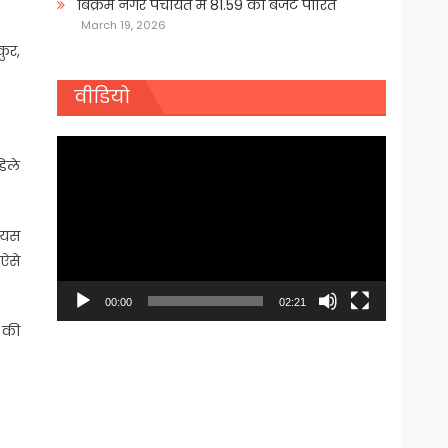
बिक्रम नगर पंचायत में 81.59 का बजट पारित
March 19, 2026
ुर,
वीडियो
Video
डिले
Player
रेयस
ऐसे
00:00
02:21
 की