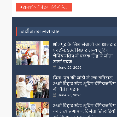
Post
राजकोट में पीएम मोदी बोले, जो लोग सरदार पटेल की नहीं करते इज्जत; उनके लिए गुजरात में नहीं होनी चाहिए कोई जगह
navigation
नवीनतम समाचार
भोजपुर के निशानेबाजों का शानदार
प्रदर्शन, 36वीं बिहार राज्य शूटिंग
चैंपियनशिप में पलक सिंह ने जीता
स्वर्ण पदक
Posted
June 26, 2026
on
पिता-पुत्र की जोड़ी ने रचा इतिहास,
36वीं बिहार स्टेट शूटिंग चैंपियनशिप
में जीते 11 पदक
Posted
June 26, 2026
on
36वीं बिहार स्टेट शूटिंग चैंपियनशिप
का भव्य समापन, विजेता खिलाडिय़ों