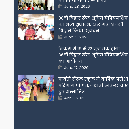
को किया गया सम्मानित
Posted
June 23, 2026
on
36वीं बिहार स्टेट शूटिंग चैंपियनशिप
का भव्य शुभारंभ, खेल मंत्री श्रेयसी
सिंह ने किया उद्घाटन
Posted
June 19, 2026
on
बिक्रम में 19 से 22 जून तक होगी
36वीं बिहार स्टेट शूटिंग चैंपियनशिप
का आयोजन
Posted
June 17, 2026
on
पार्वती सेंट्रल स्कूल में वार्षिक परीक्षा
परिणाम घोषित, मेधावी छात्र-छात्राएं
हुए सम्मानित
Posted
April 1, 2026
on