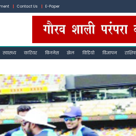
ement
Contact Us
E-Paper
स्वास्थ्य
करियर
बिजनेस
खेल
विडियो
विज्ञापन
राशि