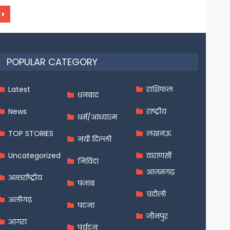
POPULAR CATEGORY
Latest
राशिफल
धनबाद
News
राष्ट्रीय
धर्म/आध्यात्म
TOP STORIES
लखनऊ
नयी दिल्ली
Uncategorized
वाराणसी
निविदा
आज़मगढ़
अन्तर्राष्ट्रीय
पंजाब
चंदौली
अलीगढ़
पटना
जौनपुर
आगरा
पर्यटन