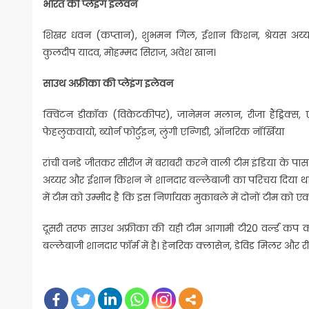
भारत की प्लेइंग इलेवन
शिखर धवन (कप्तान), शुभमन गिल, ईशान किशन, श्रेयस अय्यर,
कुलदीप यादव, मोहम्मद सिराज, अवेश खान।
साउथ अफ्रीका की प्लेइंग इलेवन
क्विंटन डीकॉक (विकेटकीपर), जानेमन मलान, रीजा हैंड्रिक्स, ए
फेहलुकवायो, ब्योर्न फोर्टुइन, लुंगी एन्गिडी, ऑनरिक नॉर्खिया
रांची वनडे जीतकर सीरीज में बराबरी करने वाली टीम इंडिया के पास
अय्यर और ईशान किशन ने शानदार बल्लेबाजी का परिचय दिया था 
में टीम को उम्मीद है कि इस निर्णायक मुकाबले में दोनों टीम को एक
दूसरी तरफ साउथ अफ्रीका की यही टीम आगामी टी20 वर्ल्ड कप का
बल्लेबाजी शानदार फॉर्म में है। हेनरिक क्लासेन, डेविड मिलर और रीजा 